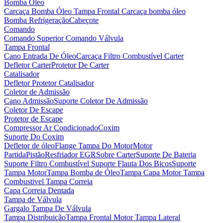
Bomba Óleo
Carcaça Bomba Óleo
Tampa Frontal Carcaça bomba óleo
Bomba Refrigeração
Cabeçote
Comando
Comando Superior
Comando Válvula
Tampa Frontal
Cano Entrada De Óleo
Carcaça Filtro Combustível
Carter
Defletor Carter
Protetor De Carter
Catalisador
Defletor Protetor Catalisador
Coletor de Admissão
Cano Admissão
Suporte Coletor De Admissão
Coletor De Escape
Protetor de Escape
Compressor Ar Condicionado
Coxim
Suporte Do Coxim
Defletor de óleo
Flange Tampa Do Motor
Motor
Partida
Pistão
Resfriador EGR
Sobre Carter
Suporte De Bateria
Suporte Filtro Combustível
Suporte Flauta Dos Bicos
Suporte
Tampa Motor
Tampa Bomba de Óleo
Tampa Capa Motor
Tampa
Combustivel
Tampa Correia
Capa Correia Dentada
Tampa de Válvula
Gargalo Tampa De Válvula
Tampa Distribuição
Tampa Frontal Motor
Tampa Lateral