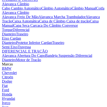
Alavanca Câmbio
Cabo Cambio Automático
Câmbio Automático
Câmbio Manual
Coifa
Alavanca Câmbio
Alavanca Freio De Mão
Alavanca Marcha Trambulador
Alavanca
Tração
Caixa Automática
Caixa de Câmbio
Caixa de tração
Caixa
Manual
Capa Seca
Carcaça Do Câmbio
Conversor
Torque
Diferencial
Dianteiro
Traseiro
Eixo Cardan
Dianteiro
Protetor Inferior Cardan
Traseiro
Semi Eixo
Travessa
DIFERENCIAL E TRAÇÃO
Alavanca Abertura Do Capo
Bandeja Suspensão
Diferencial
Dianteiro
Motor de Tração
Marcas
BMW
Chevrolet
Citroën
Dodge
Fiat
Ford
Honda
Hyundai
Iveco