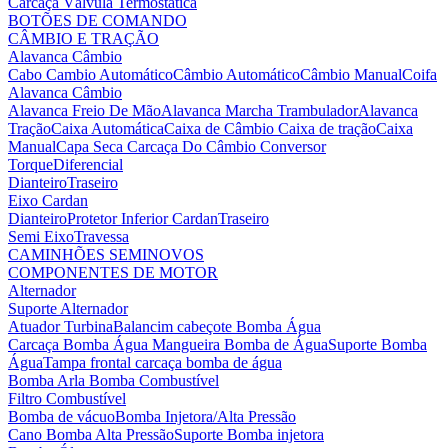
Carcaça Válvula Termostática
BOTÕES DE COMANDO
CÂMBIO E TRAÇÃO
Alavanca Câmbio
Cabo Cambio Automático
Câmbio Automático
Câmbio Manual
Coifa
Alavanca Câmbio
Alavanca Freio De Mão
Alavanca Marcha Trambulador
Alavanca
Tração
Caixa Automática
Caixa de Câmbio
Caixa de tração
Caixa
Manual
Capa Seca
Carcaça Do Câmbio
Conversor
Torque
Diferencial
Dianteiro
Traseiro
Eixo Cardan
Dianteiro
Protetor Inferior Cardan
Traseiro
Semi Eixo
Travessa
CAMINHÕES SEMINOVOS
COMPONENTES DE MOTOR
Alternador
Suporte Alternador
Atuador Turbina
Balancim cabeçote
Bomba Água
Carcaça Bomba Água
Mangueira Bomba de Água
Suporte Bomba
Água
Tampa frontal carcaça bomba de água
Bomba Arla
Bomba Combustível
Filtro Combustível
Bomba de vácuo
Bomba Injetora/Alta Pressão
Cano Bomba Alta Pressão
Suporte Bomba injetora