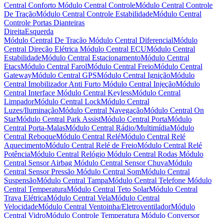
Central Conforto
Módulo Central Controle
Módulo Central Controle
De Tração
Módulo Central Controle Estabilidade
Módulo Central
Controle Portas Dianteiras
Direita
Esquerda
Módulo Central De Tração
Módulo Central Diferencial
Módulo
Central Direção Elétrica
Módulo Central ECU
Módulo Central
Estabilidade
Módulo Central Estacionamento
Módulo Central
Etacs
Módulo Central Farol
Módulo Central Freio
Módulo Central
Gateway
Módulo Central GPS
Módulo Central Ignição
Módulo
Central Imobilizador Anti Furto
Módulo Central Injeção
Módulo
Central Interface
Módulo Central Keyless
Módulo Central
Limpador
Módulo Central Lock
Módulo Central
Luzes/Iluminação
Módulo Central Navegação
Módulo Central On
Star
Módulo Central Park Assist
Módulo Central Porta
Módulo
Central Porta-Malas
Módulo Central Rádio/Multimídia
Módulo
Central Reboque
Módulo Central Relé
Módulo Central Relé
Aquecimento
Módulo Central Relé de Freio
Módulo Central Relé
Potência
Módulo Central Relógio
Módulo Central Rodas
Módulo
Central Sensor Airbag
Módulo Central Sensor Chuva
Módulo
Central Sensor Pressão
Módulo Central Som
Módulo Central
Suspensão
Módulo Central Tampa
Módulo Central Telefone
Módulo
Central Temperatura
Módulo Central Teto Solar
Módulo Central
Trava Elétrica
Módulo Central Vela
Módulo Central
Velocidade
Módulo Central Ventoinha/Eletroventilador
Módulo
Central Vidro
Módulo Controle Temperatura
Módulo Conversor