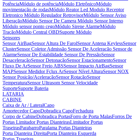
Potência
Módulo de potência
Módulo Eletrônico
Módulo
movimentação de rodas
Módulo Reator Led
Modulo Receptor
Eletronico
Módulo Regulador Retrovisor
Módulo Sensor Aviso
Liberação
Módulo Sensor De Camera
Módulo Sensor Interno
Módulo sensor ponto cego
Módulo Sirene Alarme
Módulo
Tração
Módulo Central OBD
Suporte Módulo
Sensores
Sensor AirBag
Sensor Altura De Farol
Sensor Antena Keyless
Sensor
Cluster
Sensor Coletor Admissão
Sensor De Aceleração
Sensor de
Alarme
Sensor De Estabilidade
Sensor De Pressão
Sensor
Desaceleração
Sensor Detonação
Sensor Estacionamento
Sensor
Fluxo De Ar
Sensor Freio ABS
Sensor Impacto AirBag
Sensor
MAP
Sensor Medidor Fçlux Ar
Sensor Nível Altura
Sensor NOX
Sensor Posição/Aceleração
Sensor Rotação
Sensor
Temperatura
Sensor Ultrasom
Sensor Velocidade
Suporte
Suporte Bateria
LATARIA
CABINE
Caixa de Ar / Lateral
Capo
Amortecedor Capo
Dobradiça Capo
Fechadura
Corpo de Cabine
Dobradiça Portas
Forro de Porta Malas
Forros De
Portas
Limitador Portas Dianteiras
Limitador Portas
Traseiras
Parabarro
Paralama
Portas Dianteiras
Porta Dianteira Direita
Porta Dianteira Esquerda
Portas Traseiras