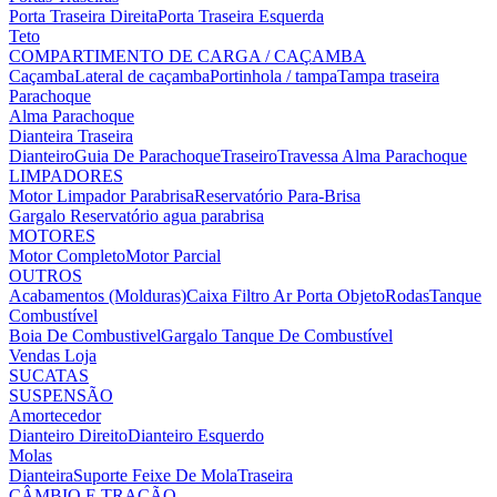
Porta Traseira Direita
Porta Traseira Esquerda
Teto
COMPARTIMENTO DE CARGA / CAÇAMBA
Caçamba
Lateral de caçamba
Portinhola / tampa
Tampa traseira
Parachoque
Alma Parachoque
Dianteira
Traseira
Dianteiro
Guia De Parachoque
Traseiro
Travessa Alma Parachoque
LIMPADORES
Motor Limpador Parabrisa
Reservatório Para-Brisa
Gargalo Reservatório agua parabrisa
MOTORES
Motor Completo
Motor Parcial
OUTROS
Acabamentos (Molduras)
Caixa Filtro Ar
Porta Objeto
Rodas
Tanque
Combustível
Boia De Combustivel
Gargalo Tanque De Combustível
Vendas Loja
SUCATAS
SUSPENSÃO
Amortecedor
Dianteiro Direito
Dianteiro Esquerdo
Molas
Dianteira
Suporte Feixe De Mola
Traseira
CÂMBIO E TRAÇÃO