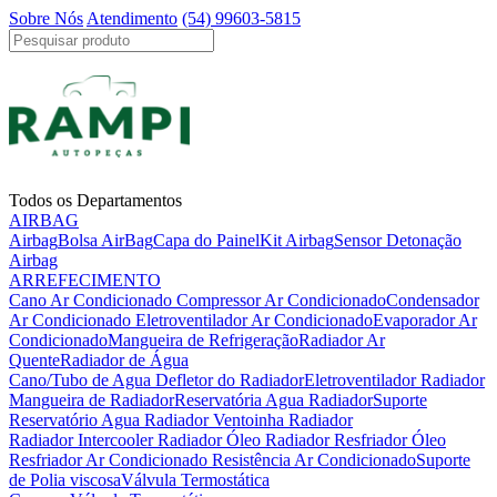
Sobre Nós
Atendimento
(54) 99603-5815
Todos os Departamentos
AIRBAG
Airbag
Bolsa AirBag
Capa do Painel
Kit Airbag
Sensor Detonação
Airbag
ARREFECIMENTO
Cano Ar Condicionado
Compressor Ar Condicionado
Condensador
Ar Condicionado
Eletroventilador Ar Condicionado
Evaporador Ar
Condicionado
Mangueira de Refrigeração
Radiador Ar
Quente
Radiador de Água
Cano/Tubo de Agua
Defletor do Radiador
Eletroventilador Radiador
Mangueira de Radiador
Reservatória Agua Radiador
Suporte
Reservatório Agua Radiador
Ventoinha Radiador
Radiador Intercooler
Radiador Óleo
Radiador Resfriador Óleo
Resfriador Ar Condicionado
Resistência Ar Condicionado
Suporte
de Polia viscosa
Válvula Termostática