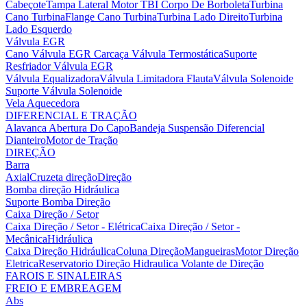
Cabeçote
Tampa Lateral Motor
TBI Corpo De Borboleta
Turbina
Cano Turbina
Flange Cano Turbina
Turbina Lado Direito
Turbina
Lado Esquerdo
Válvula EGR
Cano Válvula EGR
Carcaça Válvula Termostática
Suporte
Resfriador Válvula EGR
Válvula Equalizadora
Válvula Limitadora Flauta
Válvula Solenoide
Suporte Válvula Solenoide
Vela Aquecedora
DIFERENCIAL E TRAÇÃO
Alavanca Abertura Do Capo
Bandeja Suspensão
Diferencial
Dianteiro
Motor de Tração
DIREÇÃO
Barra
Axial
Cruzeta direção
Direção
Bomba direção Hidráulica
Suporte Bomba Direção
Caixa Direção / Setor
Caixa Direção / Setor - Elétrica
Caixa Direção / Setor -
Mecânica
Hidráulica
Caixa Direção Hidráulica
Coluna Direção
Mangueiras
Motor Direção
Eletrica
Reservatorio Direção Hidraulica
Volante de Direção
FAROIS E SINALEIRAS
FREIO E EMBREAGEM
Abs