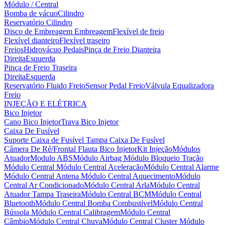
Módulo / Central
Bomba de vácuo
Cilindro
Reservatório Cilindro
Disco de Embreagem
Embreagem
Flexível de freio
Flexível dianteiro
Flexível traseiro
Freios
Hidrovácuo
Pedais
Pinça de Freio Dianteira
Direita
Esquerda
Pinça de Freio Traseira
Direita
Esquerda
Reservatório Fluido Freio
Sensor Pedal Freio
Válvula Equalizadora
Freio
INJEÇÃO E ELÉTRICA
Bico Injetor
Cano Bico Injetor
Trava Bico Injetor
Caixa De Fusível
Suporte Caixa de Fusível
Tampa Caixa De Fusível
Câmera De Ré/Frontal
Flauta Bico Injetor
Kit Injeção
Módulos
Atuador
Modulo ABS
Módulo Airbag
Módulo Bloqueio Tração
Módulo Central
Módulo Central Aceleração
Módulo Central Alarme
Módulo Central Antena
Módulo Central Aquecimento
Módulo
Central Ar Condicionado
Módulo Central Arla
Módulo Central
Atuador Tampa Traseira
Módulo Central BCM
Módulo Central
Bluetooth
Módulo Central Bomba Combustível
Módulo Central
Bússola
Módulo Central Calibragem
Módulo Central
Câmbio
Módulo Central Chuva
Módulo Central Cluster
Módulo