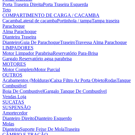
Porta Traseira Direita
Porta Traseira Esquerda
Teto
COMPARTIMENTO DE CARGA / CAÇAMBA
Caçamba
Lateral de caçamba
Portinhola / tampa
Tampa traseira
Parachoque
Alma Parachoque
Dianteira
Traseira
Dianteiro
Guia De Parachoque
Traseiro
Travessa Alma Parachoque
LIMPADORES
Motor Limpador Parabrisa
Reservatório Para-Brisa
Gargalo Reservatório agua parabrisa
MOTORES
Motor Completo
Motor Parcial
OUTROS
Acabamentos (Molduras)
Caixa Filtro Ar
Porta Objeto
Rodas
Tanque
Combustível
Boia De Combustivel
Gargalo Tanque De Combustível
Vendas Loja
SUCATAS
SUSPENSÃO
Amortecedor
Dianteiro Direito
Dianteiro Esquerdo
Molas
Dianteira
Suporte Feixe De Mola
Traseira
CÂMBIO E TRAÇÃO