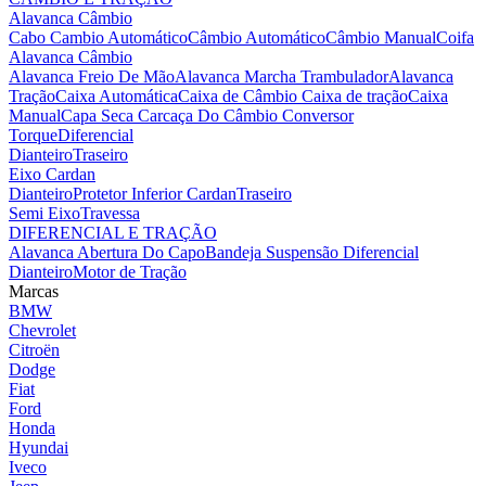
Alavanca Câmbio
Cabo Cambio Automático
Câmbio Automático
Câmbio Manual
Coifa
Alavanca Câmbio
Alavanca Freio De Mão
Alavanca Marcha Trambulador
Alavanca
Tração
Caixa Automática
Caixa de Câmbio
Caixa de tração
Caixa
Manual
Capa Seca
Carcaça Do Câmbio
Conversor
Torque
Diferencial
Dianteiro
Traseiro
Eixo Cardan
Dianteiro
Protetor Inferior Cardan
Traseiro
Semi Eixo
Travessa
DIFERENCIAL E TRAÇÃO
Alavanca Abertura Do Capo
Bandeja Suspensão
Diferencial
Dianteiro
Motor de Tração
Marcas
BMW
Chevrolet
Citroën
Dodge
Fiat
Ford
Honda
Hyundai
Iveco