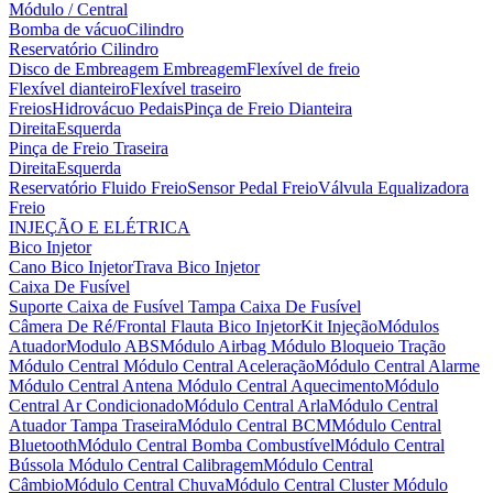
Módulo / Central
Bomba de vácuo
Cilindro
Reservatório Cilindro
Disco de Embreagem
Embreagem
Flexível de freio
Flexível dianteiro
Flexível traseiro
Freios
Hidrovácuo
Pedais
Pinça de Freio Dianteira
Direita
Esquerda
Pinça de Freio Traseira
Direita
Esquerda
Reservatório Fluido Freio
Sensor Pedal Freio
Válvula Equalizadora
Freio
INJEÇÃO E ELÉTRICA
Bico Injetor
Cano Bico Injetor
Trava Bico Injetor
Caixa De Fusível
Suporte Caixa de Fusível
Tampa Caixa De Fusível
Câmera De Ré/Frontal
Flauta Bico Injetor
Kit Injeção
Módulos
Atuador
Modulo ABS
Módulo Airbag
Módulo Bloqueio Tração
Módulo Central
Módulo Central Aceleração
Módulo Central Alarme
Módulo Central Antena
Módulo Central Aquecimento
Módulo
Central Ar Condicionado
Módulo Central Arla
Módulo Central
Atuador Tampa Traseira
Módulo Central BCM
Módulo Central
Bluetooth
Módulo Central Bomba Combustível
Módulo Central
Bússola
Módulo Central Calibragem
Módulo Central
Câmbio
Módulo Central Chuva
Módulo Central Cluster
Módulo