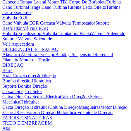
Cabeçote
Tampa Lateral Motor
TBI Corpo De Borboleta
Turbina
Cano Turbina
Flange Cano Turbina
Turbina Lado Direito
Turbina
Lado Esquerdo
Válvula EGR
Cano Válvula EGR
Carcaça Válvula Termostática
Suporte
Resfriador Válvula EGR
Válvula Equalizadora
Válvula Limitadora Flauta
Válvula Solenoide
Suporte Válvula Solenoide
Vela Aquecedora
DIFERENCIAL E TRAÇÃO
Alavanca Abertura Do Capo
Bandeja Suspensão
Diferencial
Dianteiro
Motor de Tração
DIREÇÃO
Barra
Axial
Cruzeta direção
Direção
Bomba direção Hidráulica
Suporte Bomba Direção
Caixa Direção / Setor
Caixa Direção / Setor - Elétrica
Caixa Direção / Setor -
Mecânica
Hidráulica
Caixa Direção Hidráulica
Coluna Direção
Mangueiras
Motor Direção
Eletrica
Reservatorio Direção Hidraulica
Volante de Direção
FAROIS E SINALEIRAS
FREIO E EMBREAGEM
Abs