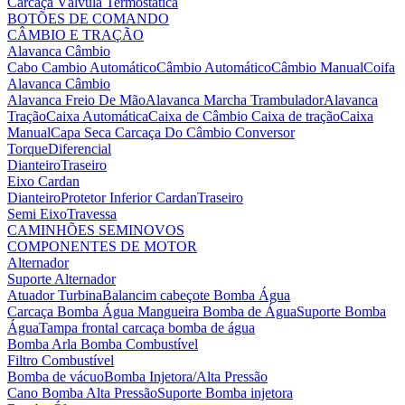
Carcaça Válvula Termostática
BOTÕES DE COMANDO
CÂMBIO E TRAÇÃO
Alavanca Câmbio
Cabo Cambio Automático
Câmbio Automático
Câmbio Manual
Coifa
Alavanca Câmbio
Alavanca Freio De Mão
Alavanca Marcha Trambulador
Alavanca
Tração
Caixa Automática
Caixa de Câmbio
Caixa de tração
Caixa
Manual
Capa Seca
Carcaça Do Câmbio
Conversor
Torque
Diferencial
Dianteiro
Traseiro
Eixo Cardan
Dianteiro
Protetor Inferior Cardan
Traseiro
Semi Eixo
Travessa
CAMINHÕES SEMINOVOS
COMPONENTES DE MOTOR
Alternador
Suporte Alternador
Atuador Turbina
Balancim cabeçote
Bomba Água
Carcaça Bomba Água
Mangueira Bomba de Água
Suporte Bomba
Água
Tampa frontal carcaça bomba de água
Bomba Arla
Bomba Combustível
Filtro Combustível
Bomba de vácuo
Bomba Injetora/Alta Pressão
Cano Bomba Alta Pressão
Suporte Bomba injetora