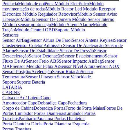
Potência
Módulo de potência
Módulo Eletrônico
Módulo
movimentação de rodas
Módulo Reator Led
Modulo Receptor
Eletronico
Módulo Regulador Retrovisor
Módulo Sensor Aviso
Liberação
Módulo Sensor De Camera
Módulo Sensor Interno
Módulo sensor ponto cego
Módulo Sirene Alarme
Módulo
Tração
Módulo Central OBD
Suporte Módulo
Sensores
Sensor AirBag
Sensor Altura De Farol
Sensor Antena Keyless
Sensor
Cluster
Sensor Coletor Admissão
Sensor De Aceleração
Sensor de
Alarme
Sensor De Estabilidade
Sensor De Pressão
Sensor
Desaceleração
Sensor Detonação
Sensor Estacionamento
Sensor
Fluxo De Ar
Sensor Freio ABS
Sensor Impacto AirBag
Sensor
MAP
Sensor Medidor Fçlux Ar
Sensor Nível Altura
Sensor NOX
Sensor Posição/Aceleração
Sensor Rotação
Sensor
Temperatura
Sensor Ultrasom
Sensor Velocidade
Suporte
Suporte Bateria
LATARIA
CABINE
Caixa de Ar / Lateral
Capo
Amortecedor Capo
Dobradiça Capo
Fechadura
Corpo de Cabine
Dobradiça Portas
Forro de Porta Malas
Forros De
Portas
Limitador Portas Dianteiras
Limitador Portas
Traseiras
Parabarro
Paralama
Portas Dianteiras
Porta Dianteira Direita
Porta Dianteira Esquerda
Portas Traseiras