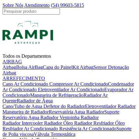
Sobre Nós
Atendimento
(54) 99603-5815
Todos os Departamentos
AIRBAG
Airbag
Bolsa AirBag
Capa do Painel
Kit Airbag
Sensor Detonação
Airbag
ARREFECIMENTO
Cano Ar Condicionado
Compressor Ar Condicionado
Condensador
Ar Condicionado
Eletroventilador Ar Condicionado
Evaporador Ar
Condicionado
Mangueira de Refrigeração
Radiador Ar
Quente
Radiador de Água
Cano/Tubo de Agua
Defletor do Radiador
Eletroventilador Radiador
Mangueira de Radiador
Reservatória Agua Radiador
Suporte
Reservatório Agua Radiador
Ventoinha Radiador
Radiador Intercooler
Radiador Óleo
Radiador Resfriador Óleo
Resfriador Ar Condicionado
Resistência Ar Condicionado
Suporte
de Polia viscosa
Válvula Termostática