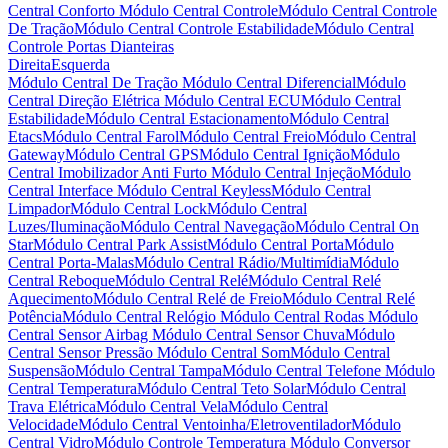
Central Conforto
Módulo Central Controle
Módulo Central Controle
De Tração
Módulo Central Controle Estabilidade
Módulo Central
Controle Portas Dianteiras
Direita
Esquerda
Módulo Central De Tração
Módulo Central Diferencial
Módulo
Central Direção Elétrica
Módulo Central ECU
Módulo Central
Estabilidade
Módulo Central Estacionamento
Módulo Central
Etacs
Módulo Central Farol
Módulo Central Freio
Módulo Central
Gateway
Módulo Central GPS
Módulo Central Ignição
Módulo
Central Imobilizador Anti Furto
Módulo Central Injeção
Módulo
Central Interface
Módulo Central Keyless
Módulo Central
Limpador
Módulo Central Lock
Módulo Central
Luzes/Iluminação
Módulo Central Navegação
Módulo Central On
Star
Módulo Central Park Assist
Módulo Central Porta
Módulo
Central Porta-Malas
Módulo Central Rádio/Multimídia
Módulo
Central Reboque
Módulo Central Relé
Módulo Central Relé
Aquecimento
Módulo Central Relé de Freio
Módulo Central Relé
Potência
Módulo Central Relógio
Módulo Central Rodas
Módulo
Central Sensor Airbag
Módulo Central Sensor Chuva
Módulo
Central Sensor Pressão
Módulo Central Som
Módulo Central
Suspensão
Módulo Central Tampa
Módulo Central Telefone
Módulo
Central Temperatura
Módulo Central Teto Solar
Módulo Central
Trava Elétrica
Módulo Central Vela
Módulo Central
Velocidade
Módulo Central Ventoinha/Eletroventilador
Módulo
Central Vidro
Módulo Controle Temperatura
Módulo Conversor