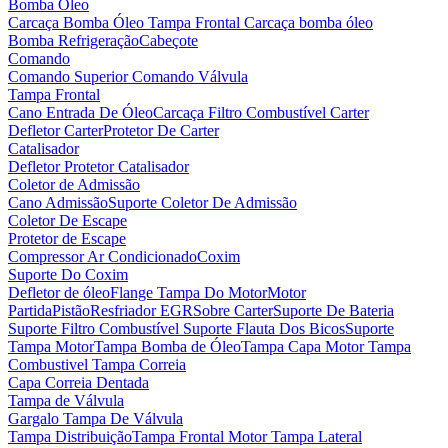
Bomba Óleo
Carcaça Bomba Óleo
Tampa Frontal Carcaça bomba óleo
Bomba Refrigeração
Cabeçote
Comando
Comando Superior
Comando Válvula
Tampa Frontal
Cano Entrada De Óleo
Carcaça Filtro Combustível
Carter
Defletor Carter
Protetor De Carter
Catalisador
Defletor Protetor Catalisador
Coletor de Admissão
Cano Admissão
Suporte Coletor De Admissão
Coletor De Escape
Protetor de Escape
Compressor Ar Condicionado
Coxim
Suporte Do Coxim
Defletor de óleo
Flange Tampa Do Motor
Motor
Partida
Pistão
Resfriador EGR
Sobre Carter
Suporte De Bateria
Suporte Filtro Combustível
Suporte Flauta Dos Bicos
Suporte
Tampa Motor
Tampa Bomba de Óleo
Tampa Capa Motor
Tampa
Combustivel
Tampa Correia
Capa Correia Dentada
Tampa de Válvula
Gargalo Tampa De Válvula
Tampa Distribuição
Tampa Frontal Motor
Tampa Lateral