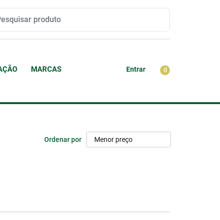
RAÇÃO
MARCAS
Entrar
0
tura Do Capo
dge
nsão
nteiro
undai
ão
Ordenar por
Menor preço
d Rover
ugeot
uki