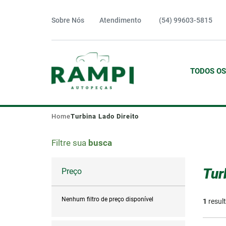
Sobre Nós
Atendimento
(54) 99603-5815
TODOS O
AIRB
BMW
Home
Turbina Lado Direito
ARRE
Fiat
Filtre sua
busca
BOTÕ
Iveco
CÂMB
Merce
Tur
Preço
CAMI
Porsch
Nenhum filtro de preço disponível
COMP
1
resul
Toyota
DIFE