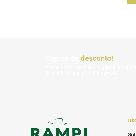
Cupom de
desconto!
Assine nossa newsletter e ganhe um cup
desconto na sua primeira compra.
IN
Sob