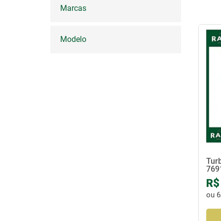
Marcas
DIRE
FAROI
Modelo
FREI
INJEÇ
LATA
LIMP
MOTO
OUTR
SUCA
Tur
SUSP
769
R$
ou
6