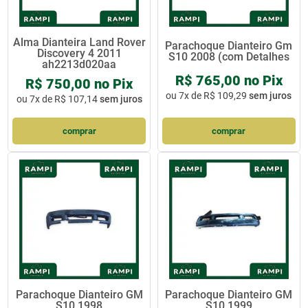
Alma Dianteira Land Rover
Parachoque Dianteiro Gm
Discovery 4 2011
S10 2008 (com Detalhes
ah2213d020aa
R$ 765,00 no Pix
R$ 750,00 no Pix
ou
7x de R$ 109,29
sem juros
ou
7x de R$ 107,14
sem juros
comprar
comprar
Parachoque Dianteiro GM
Parachoque Dianteiro GM
S10 1998
S10 1999