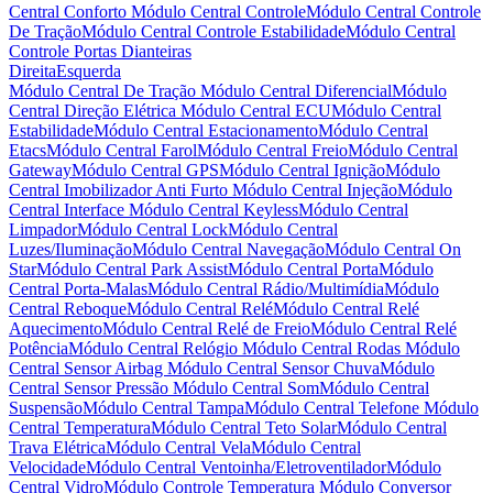
Central Conforto
Módulo Central Controle
Módulo Central Controle
De Tração
Módulo Central Controle Estabilidade
Módulo Central
Controle Portas Dianteiras
Direita
Esquerda
Módulo Central De Tração
Módulo Central Diferencial
Módulo
Central Direção Elétrica
Módulo Central ECU
Módulo Central
Estabilidade
Módulo Central Estacionamento
Módulo Central
Etacs
Módulo Central Farol
Módulo Central Freio
Módulo Central
Gateway
Módulo Central GPS
Módulo Central Ignição
Módulo
Central Imobilizador Anti Furto
Módulo Central Injeção
Módulo
Central Interface
Módulo Central Keyless
Módulo Central
Limpador
Módulo Central Lock
Módulo Central
Luzes/Iluminação
Módulo Central Navegação
Módulo Central On
Star
Módulo Central Park Assist
Módulo Central Porta
Módulo
Central Porta-Malas
Módulo Central Rádio/Multimídia
Módulo
Central Reboque
Módulo Central Relé
Módulo Central Relé
Aquecimento
Módulo Central Relé de Freio
Módulo Central Relé
Potência
Módulo Central Relógio
Módulo Central Rodas
Módulo
Central Sensor Airbag
Módulo Central Sensor Chuva
Módulo
Central Sensor Pressão
Módulo Central Som
Módulo Central
Suspensão
Módulo Central Tampa
Módulo Central Telefone
Módulo
Central Temperatura
Módulo Central Teto Solar
Módulo Central
Trava Elétrica
Módulo Central Vela
Módulo Central
Velocidade
Módulo Central Ventoinha/Eletroventilador
Módulo
Central Vidro
Módulo Controle Temperatura
Módulo Conversor