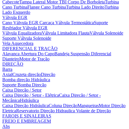
Cabeçote
Tampa Lateral Motor
TBI Corpo De Borboleta
Turbina
Cano Turbina
Flange Cano Turbina
Turbina Lado Direito
Turbina
Lado Esquerdo
Válvula EGR
Cano Válvula EGR
Carcaça Válvula Termostática
Suporte
Resfriador Válvula EGR
Válvula Equalizadora
Válvula Limitadora Flauta
Válvula Solenoide
Suporte Válvula Solenoide
Vela Aquecedora
DIFERENCIAL E TRAÇÃO
Alavanca Abertura Do Capo
Bandeja Suspensão
Diferencial
Dianteiro
Motor de Tração
DIREÇÃO
Barra
Axial
Cruzeta direção
Direção
Bomba direção Hidráulica
Suporte Bomba Direção
Caixa Direção / Setor
Caixa Direção / Setor - Elétrica
Caixa Direção / Setor -
Mecânica
Hidráulica
Caixa Direção Hidráulica
Coluna Direção
Mangueiras
Motor Direção
Eletrica
Reservatorio Direção Hidraulica
Volante de Direção
FAROIS E SINALEIRAS
FREIO E EMBREAGEM
Abs