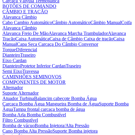
Carcaça Válvula Termostática
BOTÕES DE COMANDO
CÂMBIO E TRAÇÃO
Alavanca Câmbio
Cabo Cambio Automático
Câmbio Automático
Câmbio Manual
Coifa
Alavanca Câmbio
Alavanca Freio De Mão
Alavanca Marcha Trambulador
Alavanca
Tração
Caixa Automática
Caixa de Câmbio
Caixa de tração
Caixa
Manual
Capa Seca
Carcaça Do Câmbio
Conversor
Torque
Diferencial
Dianteiro
Traseiro
Eixo Cardan
Dianteiro
Protetor Inferior Cardan
Traseiro
Semi Eixo
Travessa
CAMINHÕES SEMINOVOS
COMPONENTES DE MOTOR
Alternador
Suporte Alternador
Atuador Turbina
Balancim cabeçote
Bomba Água
Carcaça Bomba Água
Mangueira Bomba de Água
Suporte Bomba
Água
Tampa frontal carcaça bomba de água
Bomba Arla
Bomba Combustível
Filtro Combustível
Bomba de vácuo
Bomba Injetora/Alta Pressão
Cano Bomba Alta Pressão
Suporte Bomba injetora