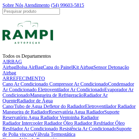
Sobre Nós
Atendimento
(54) 99603-5815
Todos os Departamentos
AIRBAG
Airbag
Bolsa AirBag
Capa do Painel
Kit Airbag
Sensor Detonação
Airbag
ARREFECIMENTO
Cano Ar Condicionado
Compressor Ar Condicionado
Condensador
Ar Condicionado
Eletroventilador Ar Condicionado
Evaporador Ar
Condicionado
Mangueira de Refrigeração
Radiador Ar
Quente
Radiador de Água
Cano/Tubo de Agua
Defletor do Radiador
Eletroventilador Radiador
Mangueira de Radiador
Reservatória Agua Radiador
Suporte
Reservatório Agua Radiador
Ventoinha Radiador
Radiador Intercooler
Radiador Óleo
Radiador Resfriador Óleo
Resfriador Ar Condicionado
Resistência Ar Condicionado
Suporte
de Polia viscosa
Válvula Termostática