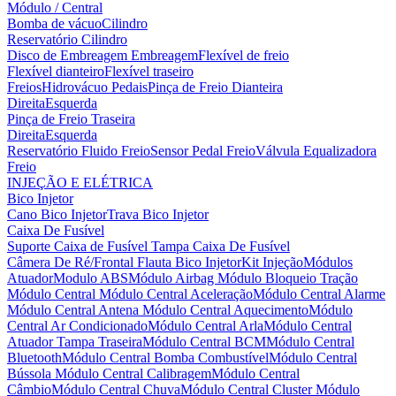
Módulo / Central
Bomba de vácuo
Cilindro
Reservatório Cilindro
Disco de Embreagem
Embreagem
Flexível de freio
Flexível dianteiro
Flexível traseiro
Freios
Hidrovácuo
Pedais
Pinça de Freio Dianteira
Direita
Esquerda
Pinça de Freio Traseira
Direita
Esquerda
Reservatório Fluido Freio
Sensor Pedal Freio
Válvula Equalizadora
Freio
INJEÇÃO E ELÉTRICA
Bico Injetor
Cano Bico Injetor
Trava Bico Injetor
Caixa De Fusível
Suporte Caixa de Fusível
Tampa Caixa De Fusível
Câmera De Ré/Frontal
Flauta Bico Injetor
Kit Injeção
Módulos
Atuador
Modulo ABS
Módulo Airbag
Módulo Bloqueio Tração
Módulo Central
Módulo Central Aceleração
Módulo Central Alarme
Módulo Central Antena
Módulo Central Aquecimento
Módulo
Central Ar Condicionado
Módulo Central Arla
Módulo Central
Atuador Tampa Traseira
Módulo Central BCM
Módulo Central
Bluetooth
Módulo Central Bomba Combustível
Módulo Central
Bússola
Módulo Central Calibragem
Módulo Central
Câmbio
Módulo Central Chuva
Módulo Central Cluster
Módulo