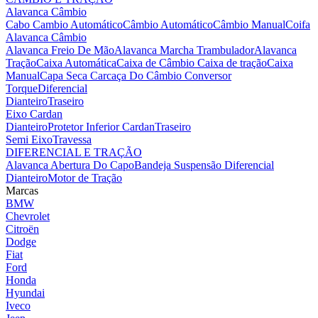
Alavanca Câmbio
Cabo Cambio Automático
Câmbio Automático
Câmbio Manual
Coifa
Alavanca Câmbio
Alavanca Freio De Mão
Alavanca Marcha Trambulador
Alavanca
Tração
Caixa Automática
Caixa de Câmbio
Caixa de tração
Caixa
Manual
Capa Seca
Carcaça Do Câmbio
Conversor
Torque
Diferencial
Dianteiro
Traseiro
Eixo Cardan
Dianteiro
Protetor Inferior Cardan
Traseiro
Semi Eixo
Travessa
DIFERENCIAL E TRAÇÃO
Alavanca Abertura Do Capo
Bandeja Suspensão
Diferencial
Dianteiro
Motor de Tração
Marcas
BMW
Chevrolet
Citroën
Dodge
Fiat
Ford
Honda
Hyundai
Iveco