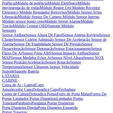
Potência
Módulo de potência
Módulo Eletrônico
Módulo
movimentação de rodas
Módulo Reator Led
Modulo Receptor
Eletronico
Módulo Regulador Retrovisor
Módulo Sensor Aviso
Liberação
Módulo Sensor De Camera
Módulo Sensor Interno
Módulo sensor ponto cego
Módulo Sirene Alarme
Módulo
Tração
Módulo Central OBD
Suporte Módulo
Sensores
Sensor AirBag
Sensor Altura De Farol
Sensor Antena Keyless
Sensor
Cluster
Sensor Coletor Admissão
Sensor De Aceleração
Sensor de
Alarme
Sensor De Estabilidade
Sensor De Pressão
Sensor
Desaceleração
Sensor Detonação
Sensor Estacionamento
Sensor
Fluxo De Ar
Sensor Freio ABS
Sensor Impacto AirBag
Sensor
MAP
Sensor Medidor Fçlux Ar
Sensor Nível Altura
Sensor NOX
Sensor Posição/Aceleração
Sensor Rotação
Sensor
Temperatura
Sensor Ultrasom
Sensor Velocidade
Suporte
Suporte Bateria
LATARIA
CABINE
Caixa de Ar / Lateral
Capo
Amortecedor Capo
Dobradiça Capo
Fechadura
Corpo de Cabine
Dobradiça Portas
Forro de Porta Malas
Forros De
Portas
Limitador Portas Dianteiras
Limitador Portas
Traseiras
Parabarro
Paralama
Portas Dianteiras
Porta Dianteira Direita
Porta Dianteira Esquerda
Portas Traseiras