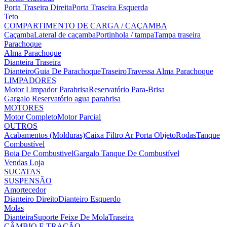
Porta Traseira Direita
Porta Traseira Esquerda
Teto
COMPARTIMENTO DE CARGA / CAÇAMBA
Caçamba
Lateral de caçamba
Portinhola / tampa
Tampa traseira
Parachoque
Alma Parachoque
Dianteira
Traseira
Dianteiro
Guia De Parachoque
Traseiro
Travessa Alma Parachoque
LIMPADORES
Motor Limpador Parabrisa
Reservatório Para-Brisa
Gargalo Reservatório agua parabrisa
MOTORES
Motor Completo
Motor Parcial
OUTROS
Acabamentos (Molduras)
Caixa Filtro Ar
Porta Objeto
Rodas
Tanque
Combustível
Boia De Combustivel
Gargalo Tanque De Combustível
Vendas Loja
SUCATAS
SUSPENSÃO
Amortecedor
Dianteiro Direito
Dianteiro Esquerdo
Molas
Dianteira
Suporte Feixe De Mola
Traseira
CÂMBIO E TRAÇÃO