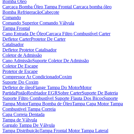
Bomba Óleo
Carcaça Bomba Óleo
Tampa Frontal Carcaça bomba óleo
Bomba Refrigeração
Cabeçote
Comando
Comando Superior
Comando Válvula
Tampa Frontal
Cano Entrada De Óleo
Carcaça Filtro Combustível
Carter
Defletor Carter
Protetor De Carter
Catalisador
Defletor Protetor Catalisador
Coletor de Admissão
Cano Admissão
Suporte Coletor De Admissão
Coletor De Escape
Protetor de Escape
Compressor Ar Condicionado
Coxim
Suporte Do Coxim
Defletor de óleo
Flange Tampa Do Motor
Motor
Partida
Pistão
Resfriador EGR
Sobre Carter
Suporte De Bateria
Suporte Filtro Combustível
Suporte Flauta Dos Bicos
Suporte
Tampa Motor
Tampa Bomba de Óleo
Tampa Capa Motor
Tampa
Combustivel
Tampa Correia
Capa Correia Dentada
Tampa de Válvula
Gargalo Tampa De Válvula
Tampa Distribuição
Tampa Frontal Motor
Tampa Lateral