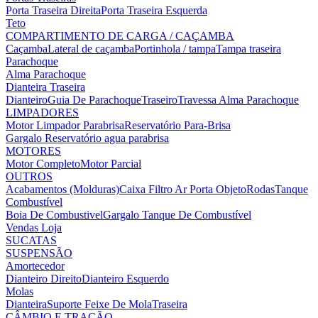
Porta Traseira Direita
Porta Traseira Esquerda
Teto
COMPARTIMENTO DE CARGA / CAÇAMBA
Caçamba
Lateral de caçamba
Portinhola / tampa
Tampa traseira
Parachoque
Alma Parachoque
Dianteira
Traseira
Dianteiro
Guia De Parachoque
Traseiro
Travessa Alma Parachoque
LIMPADORES
Motor Limpador Parabrisa
Reservatório Para-Brisa
Gargalo Reservatório agua parabrisa
MOTORES
Motor Completo
Motor Parcial
OUTROS
Acabamentos (Molduras)
Caixa Filtro Ar
Porta Objeto
Rodas
Tanque
Combustível
Boia De Combustivel
Gargalo Tanque De Combustível
Vendas Loja
SUCATAS
SUSPENSÃO
Amortecedor
Dianteiro Direito
Dianteiro Esquerdo
Molas
Dianteira
Suporte Feixe De Mola
Traseira
CÂMBIO E TRAÇÃO