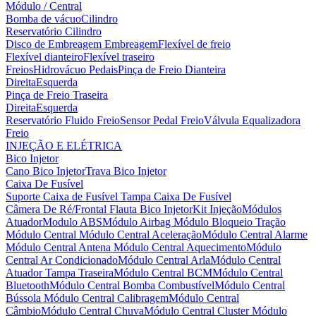
Módulo / Central
Bomba de vácuo
Cilindro
Reservatório Cilindro
Disco de Embreagem
Embreagem
Flexível de freio
Flexível dianteiro
Flexível traseiro
Freios
Hidrovácuo
Pedais
Pinça de Freio Dianteira
Direita
Esquerda
Pinça de Freio Traseira
Direita
Esquerda
Reservatório Fluido Freio
Sensor Pedal Freio
Válvula Equalizadora
Freio
INJEÇÃO E ELÉTRICA
Bico Injetor
Cano Bico Injetor
Trava Bico Injetor
Caixa De Fusível
Suporte Caixa de Fusível
Tampa Caixa De Fusível
Câmera De Ré/Frontal
Flauta Bico Injetor
Kit Injeção
Módulos
Atuador
Modulo ABS
Módulo Airbag
Módulo Bloqueio Tração
Módulo Central
Módulo Central Aceleração
Módulo Central Alarme
Módulo Central Antena
Módulo Central Aquecimento
Módulo
Central Ar Condicionado
Módulo Central Arla
Módulo Central
Atuador Tampa Traseira
Módulo Central BCM
Módulo Central
Bluetooth
Módulo Central Bomba Combustível
Módulo Central
Bússola
Módulo Central Calibragem
Módulo Central
Câmbio
Módulo Central Chuva
Módulo Central Cluster
Módulo