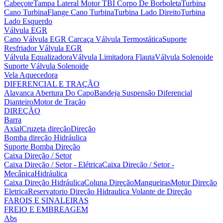
Cabeçote
Tampa Lateral Motor
TBI Corpo De Borboleta
Turbina
Cano Turbina
Flange Cano Turbina
Turbina Lado Direito
Turbina
Lado Esquerdo
Válvula EGR
Cano Válvula EGR
Carcaça Válvula Termostática
Suporte
Resfriador Válvula EGR
Válvula Equalizadora
Válvula Limitadora Flauta
Válvula Solenoide
Suporte Válvula Solenoide
Vela Aquecedora
DIFERENCIAL E TRAÇÃO
Alavanca Abertura Do Capo
Bandeja Suspensão
Diferencial
Dianteiro
Motor de Tração
DIREÇÃO
Barra
Axial
Cruzeta direção
Direção
Bomba direção Hidráulica
Suporte Bomba Direção
Caixa Direção / Setor
Caixa Direção / Setor - Elétrica
Caixa Direção / Setor -
Mecânica
Hidráulica
Caixa Direção Hidráulica
Coluna Direção
Mangueiras
Motor Direção
Eletrica
Reservatorio Direção Hidraulica
Volante de Direção
FAROIS E SINALEIRAS
FREIO E EMBREAGEM
Abs