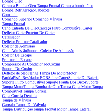
Bomba Óleo
Carcaça Bomba Óleo
Tampa Frontal Carcaça bomba óleo
Bomba Refrigeração
Cabeçote
Comando
Comando Superior
Comando Válvula
Tampa Frontal
Cano Entrada De Óleo
Carcaça Filtro Combustível
Carter
Defletor Carter
Protetor De Carter
Catalisador
Defletor Protetor Catalisador
Coletor de Admissão
Cano Admissão
Suporte Coletor De Admissão
Coletor De Escape
Protetor de Escape
Compressor Ar Condicionado
Coxim
Suporte Do Coxim
Defletor de óleo
Flange Tampa Do Motor
Motor
Partida
Pistão
Resfriador EGR
Sobre Carter
Suporte De Bateria
Suporte Filtro Combustível
Suporte Flauta Dos Bicos
Suporte
Tampa Motor
Tampa Bomba de Óleo
Tampa Capa Motor
Tampa
Combustivel
Tampa Correia
Capa Correia Dentada
Tampa de Válvula
Gargalo Tampa De Válvula
Tampa Distribuição
Tampa Frontal Motor
Tampa Lateral