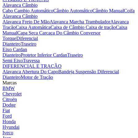
Alavanca Câmbio
Cabo Cambio Automático
Câmbio Automático
Câmbio Manual
Coifa
Alavanca Câmbio
Alavanca Freio De Mão
Alavanca Marcha Trambulador
Alavanca
Tração
Caixa Automática
Caixa de Câmbio
Caixa de tração
Caixa
Manual
Capa Seca
Carcaça Do Câmbio
Conversor
Torque
Diferencial
Dianteiro
Traseiro
Eixo Cardan
Dianteiro
Protetor Inferior Cardan
Traseiro
Semi Eixo
Travessa
DIFERENCIAL E TRAÇÃO
Alavanca Abertura Do Capo
Bandeja Suspensão
Diferencial
Dianteiro
Motor de Tração
Marcas
BMW
Chevrolet
Citroën
Dodge
Fiat
Ford
Honda
Hyundai
Iveco