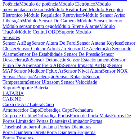
Potência
Módulo de potência
Módulo Eletrônico
Módulo
movimentação de rodas
Módulo Reator Led
Modulo Receptor
Eletronico
Módulo Regulador Retrovisor
Módulo Sensor Aviso
Liberação
Módulo Sensor De Camera
Módulo Sensor Interno
Módulo sensor ponto cego
Módulo Sirene Alarme
Módulo
Tração
Módulo Central OBD
Suporte Módulo
Sensores
Sensor AirBag
Sensor Altura De Farol
Sensor Antena Keyless
Sensor
Cluster
Sensor Coletor Admissão
Sensor De Aceleração
Sensor de
Alarme
Sensor De Estabilidade
Sensor De Pressão
Sensor
Desaceleração
Sensor Detonação
Sensor Estacionamento
Sensor
Fluxo De Ar
Sensor Freio ABS
Sensor Impacto AirBag
Sensor
MAP
Sensor Medidor Fçlux Ar
Sensor Nível Altura
Sensor NOX
Sensor Posição/Aceleração
Sensor Rotação
Sensor
Temperatura
Sensor Ultrasom
Sensor Velocidade
Suporte
Suporte Bateria
LATARIA
CABINE
Caixa de Ar / Lateral
Capo
Amortecedor Capo
Dobradiça Capo
Fechadura
Corpo de Cabine
Dobradiça Portas
Forro de Porta Malas
Forros De
Portas
Limitador Portas Dianteiras
Limitador Portas
Traseiras
Parabarro
Paralama
Portas Dianteiras
Porta Dianteira Direita
Porta Dianteira Esquerda
Portas Traseiras