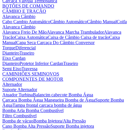
Carcaça Válvula Termostática
BOTÕES DE COMANDO
CÂMBIO E TRAÇÃO
Alavanca Câmbio
Cabo Cambio Automático
Câmbio Automático
Câmbio Manual
Coifa
Alavanca Câmbio
Alavanca Freio De Mão
Alavanca Marcha Trambulador
Alavanca
Tração
Caixa Automática
Caixa de Câmbio
Caixa de tração
Caixa
Manual
Capa Seca
Carcaça Do Câmbio
Conversor
Torque
Diferencial
Dianteiro
Traseiro
Eixo Cardan
Dianteiro
Protetor Inferior Cardan
Traseiro
Semi Eixo
Travessa
CAMINHÕES SEMINOVOS
COMPONENTES DE MOTOR
Alternador
Suporte Alternador
Atuador Turbina
Balancim cabeçote
Bomba Água
Carcaça Bomba Água
Mangueira Bomba de Água
Suporte Bomba
Água
Tampa frontal carcaça bomba de água
Bomba Arla
Bomba Combustível
Filtro Combustível
Bomba de vácuo
Bomba Injetora/Alta Pressão
Cano Bomba Alta Pressão
Suporte Bomba injetora