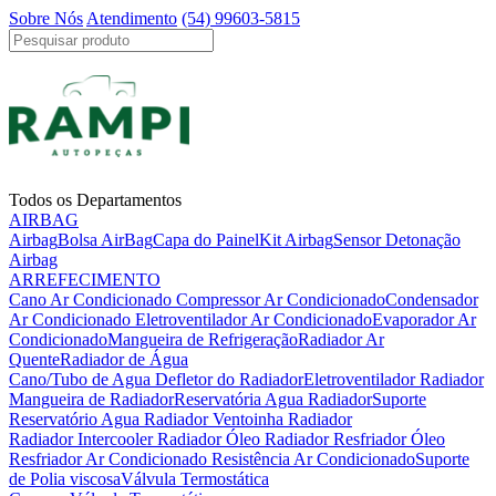
Sobre Nós
Atendimento
(54) 99603-5815
Todos os Departamentos
AIRBAG
Airbag
Bolsa AirBag
Capa do Painel
Kit Airbag
Sensor Detonação
Airbag
ARREFECIMENTO
Cano Ar Condicionado
Compressor Ar Condicionado
Condensador
Ar Condicionado
Eletroventilador Ar Condicionado
Evaporador Ar
Condicionado
Mangueira de Refrigeração
Radiador Ar
Quente
Radiador de Água
Cano/Tubo de Agua
Defletor do Radiador
Eletroventilador Radiador
Mangueira de Radiador
Reservatória Agua Radiador
Suporte
Reservatório Agua Radiador
Ventoinha Radiador
Radiador Intercooler
Radiador Óleo
Radiador Resfriador Óleo
Resfriador Ar Condicionado
Resistência Ar Condicionado
Suporte
de Polia viscosa
Válvula Termostática