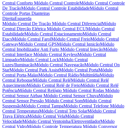
Central Conforto
Módulo Central Controle
Módulo Central Controle
De Tração
Módulo Central Controle Estabilidade
Módulo Central
Controle Portas Dianteiras
Direita
Esquerda
Módulo Central De Tração
Módulo Central Diferencial
Módulo
Central Direção Elétrica
Módulo Central ECU
Módulo Central
Estabilidade
Módulo Central Estacionamento
Módulo Central
Etacs
Módulo Central Farol
Módulo Central Freio
Módulo Central
Gateway
Módulo Central GPS
Módulo Central Ignição
Módulo
Central Imobilizador Anti Furto
Módulo Central Injeção
Módulo
Central Interface
Módulo Central Keyless
Módulo Central
Limpador
Módulo Central Lock
Módulo Central
Luzes/Iluminação
Módulo Central Navegação
Módulo Central On
Star
Módulo Central Park Assist
Módulo Central Porta
Módulo
Central Porta-Malas
Módulo Central Rádio/Multimídia
Módulo
Central Reboque
Módulo Central Relé
Módulo Central Relé
Aquecimento
Módulo Central Relé de Freio
Módulo Central Relé
Potência
Módulo Central Relógio
Módulo Central Rodas
Módulo
Central Sensor Airbag
Módulo Central Sensor Chuva
Módulo
Central Sensor Pressão
Módulo Central Som
Módulo Central
Suspensão
Módulo Central Tampa
Módulo Central Telefone
Módulo
Central Temperatura
Módulo Central Teto Solar
Módulo Central
Trava Elétrica
Módulo Central Vela
Módulo Central
Velocidade
Módulo Central Ventoinha/Eletroventilador
Módulo
Central Vidro
Módulo Controle Temperatura
Módulo Conversor