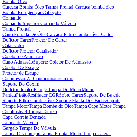
Bomba Óleo
Carcaça Bomba Óleo
Tampa Frontal Carcaça bomba óleo
Bomba Refrigeração
Cabeçote
Comando
Comando Superior
Comando Válvula
Tampa Frontal
Cano Entrada De Óleo
Carcaça Filtro Combustível
Carter
Defletor Carter
Protetor De Carter
Catalisador
Defletor Protetor Catalisador
Coletor de Admissão
Cano Admissão
Suporte Coletor De Admissão
Coletor De Escape
Protetor de Escape
Compressor Ar Condicionado
Coxim
Suporte Do Coxim
Defletor de óleo
Flange Tampa Do Motor
Motor
Partida
Pistão
Resfriador EGR
Sobre Carter
Suporte De Bateria
Suporte Filtro Combustível
Suporte Flauta Dos Bicos
Suporte
Tampa Motor
Tampa Bomba de Óleo
Tampa Capa Motor
Tampa
Combustivel
Tampa Correia
Capa Correia Dentada
Tampa de Válvula
Gargalo Tampa De Válvula
Tampa Distribuição
Tampa Frontal Motor
Tampa Lateral