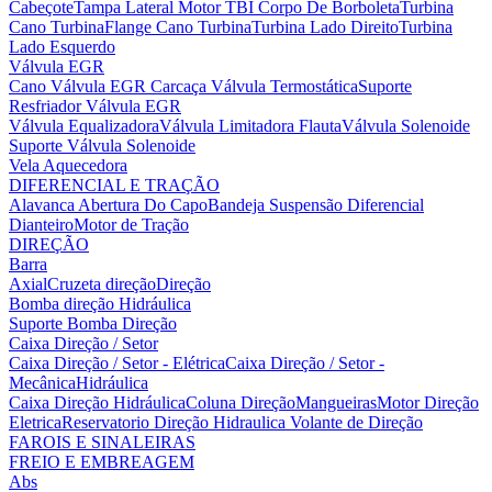
Cabeçote
Tampa Lateral Motor
TBI Corpo De Borboleta
Turbina
Cano Turbina
Flange Cano Turbina
Turbina Lado Direito
Turbina
Lado Esquerdo
Válvula EGR
Cano Válvula EGR
Carcaça Válvula Termostática
Suporte
Resfriador Válvula EGR
Válvula Equalizadora
Válvula Limitadora Flauta
Válvula Solenoide
Suporte Válvula Solenoide
Vela Aquecedora
DIFERENCIAL E TRAÇÃO
Alavanca Abertura Do Capo
Bandeja Suspensão
Diferencial
Dianteiro
Motor de Tração
DIREÇÃO
Barra
Axial
Cruzeta direção
Direção
Bomba direção Hidráulica
Suporte Bomba Direção
Caixa Direção / Setor
Caixa Direção / Setor - Elétrica
Caixa Direção / Setor -
Mecânica
Hidráulica
Caixa Direção Hidráulica
Coluna Direção
Mangueiras
Motor Direção
Eletrica
Reservatorio Direção Hidraulica
Volante de Direção
FAROIS E SINALEIRAS
FREIO E EMBREAGEM
Abs