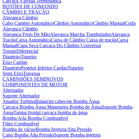
Carcaça Válvula Termostática
BOTÕES DE COMANDO
CÂMBIO E TRAÇÃO
Alavanca Câmbio
Cabo Cambio Automático
Câmbio Automático
Câmbio Manual
Coifa
Alavanca Câmbio
Alavanca Freio De Mão
Alavanca Marcha Trambulador
Alavanca
Tração
Caixa Automática
Caixa de Câmbio
Caixa de tração
Caixa
Manual
Capa Seca
Carcaça Do Câmbio
Conversor
Torque
Diferencial
Dianteiro
Traseiro
Eixo Cardan
Dianteiro
Protetor Inferior Cardan
Traseiro
Semi Eixo
Travessa
CAMINHÕES SEMINOVOS
COMPONENTES DE MOTOR
Alternador
Suporte Alternador
Atuador Turbina
Balancim cabeçote
Bomba Água
Carcaça Bomba Água
Mangueira Bomba de Água
Suporte Bomba
Água
Tampa frontal carcaça bomba de água
Bomba Arla
Bomba Combustível
Filtro Combustível
Bomba de vácuo
Bomba Injetora/Alta Pressão
Cano Bomba Alta Pressão
Suporte Bomba injetora