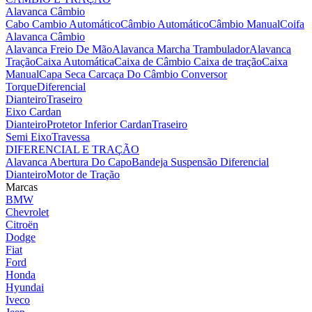
Alavanca Câmbio
Cabo Cambio Automático
Câmbio Automático
Câmbio Manual
Coifa
Alavanca Câmbio
Alavanca Freio De Mão
Alavanca Marcha Trambulador
Alavanca
Tração
Caixa Automática
Caixa de Câmbio
Caixa de tração
Caixa
Manual
Capa Seca
Carcaça Do Câmbio
Conversor
Torque
Diferencial
Dianteiro
Traseiro
Eixo Cardan
Dianteiro
Protetor Inferior Cardan
Traseiro
Semi Eixo
Travessa
DIFERENCIAL E TRAÇÃO
Alavanca Abertura Do Capo
Bandeja Suspensão
Diferencial
Dianteiro
Motor de Tração
Marcas
BMW
Chevrolet
Citroën
Dodge
Fiat
Ford
Honda
Hyundai
Iveco