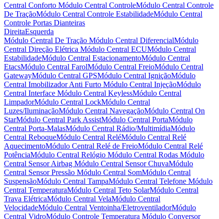
Central Conforto
Módulo Central Controle
Módulo Central Controle
De Tração
Módulo Central Controle Estabilidade
Módulo Central
Controle Portas Dianteiras
Direita
Esquerda
Módulo Central De Tração
Módulo Central Diferencial
Módulo
Central Direção Elétrica
Módulo Central ECU
Módulo Central
Estabilidade
Módulo Central Estacionamento
Módulo Central
Etacs
Módulo Central Farol
Módulo Central Freio
Módulo Central
Gateway
Módulo Central GPS
Módulo Central Ignição
Módulo
Central Imobilizador Anti Furto
Módulo Central Injeção
Módulo
Central Interface
Módulo Central Keyless
Módulo Central
Limpador
Módulo Central Lock
Módulo Central
Luzes/Iluminação
Módulo Central Navegação
Módulo Central On
Star
Módulo Central Park Assist
Módulo Central Porta
Módulo
Central Porta-Malas
Módulo Central Rádio/Multimídia
Módulo
Central Reboque
Módulo Central Relé
Módulo Central Relé
Aquecimento
Módulo Central Relé de Freio
Módulo Central Relé
Potência
Módulo Central Relógio
Módulo Central Rodas
Módulo
Central Sensor Airbag
Módulo Central Sensor Chuva
Módulo
Central Sensor Pressão
Módulo Central Som
Módulo Central
Suspensão
Módulo Central Tampa
Módulo Central Telefone
Módulo
Central Temperatura
Módulo Central Teto Solar
Módulo Central
Trava Elétrica
Módulo Central Vela
Módulo Central
Velocidade
Módulo Central Ventoinha/Eletroventilador
Módulo
Central Vidro
Módulo Controle Temperatura
Módulo Conversor