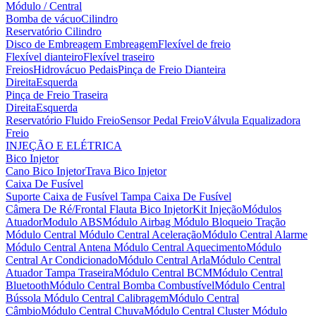
Módulo / Central
Bomba de vácuo
Cilindro
Reservatório Cilindro
Disco de Embreagem
Embreagem
Flexível de freio
Flexível dianteiro
Flexível traseiro
Freios
Hidrovácuo
Pedais
Pinça de Freio Dianteira
Direita
Esquerda
Pinça de Freio Traseira
Direita
Esquerda
Reservatório Fluido Freio
Sensor Pedal Freio
Válvula Equalizadora
Freio
INJEÇÃO E ELÉTRICA
Bico Injetor
Cano Bico Injetor
Trava Bico Injetor
Caixa De Fusível
Suporte Caixa de Fusível
Tampa Caixa De Fusível
Câmera De Ré/Frontal
Flauta Bico Injetor
Kit Injeção
Módulos
Atuador
Modulo ABS
Módulo Airbag
Módulo Bloqueio Tração
Módulo Central
Módulo Central Aceleração
Módulo Central Alarme
Módulo Central Antena
Módulo Central Aquecimento
Módulo
Central Ar Condicionado
Módulo Central Arla
Módulo Central
Atuador Tampa Traseira
Módulo Central BCM
Módulo Central
Bluetooth
Módulo Central Bomba Combustível
Módulo Central
Bússola
Módulo Central Calibragem
Módulo Central
Câmbio
Módulo Central Chuva
Módulo Central Cluster
Módulo