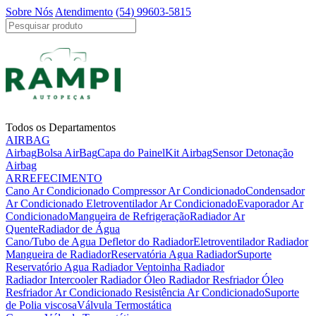
Sobre Nós
Atendimento
(54) 99603-5815
Todos os Departamentos
AIRBAG
Airbag
Bolsa AirBag
Capa do Painel
Kit Airbag
Sensor Detonação
Airbag
ARREFECIMENTO
Cano Ar Condicionado
Compressor Ar Condicionado
Condensador
Ar Condicionado
Eletroventilador Ar Condicionado
Evaporador Ar
Condicionado
Mangueira de Refrigeração
Radiador Ar
Quente
Radiador de Água
Cano/Tubo de Agua
Defletor do Radiador
Eletroventilador Radiador
Mangueira de Radiador
Reservatória Agua Radiador
Suporte
Reservatório Agua Radiador
Ventoinha Radiador
Radiador Intercooler
Radiador Óleo
Radiador Resfriador Óleo
Resfriador Ar Condicionado
Resistência Ar Condicionado
Suporte
de Polia viscosa
Válvula Termostática