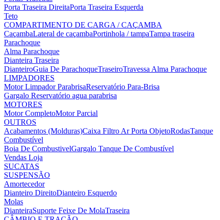
Porta Traseira Direita
Porta Traseira Esquerda
Teto
COMPARTIMENTO DE CARGA / CAÇAMBA
Caçamba
Lateral de caçamba
Portinhola / tampa
Tampa traseira
Parachoque
Alma Parachoque
Dianteira
Traseira
Dianteiro
Guia De Parachoque
Traseiro
Travessa Alma Parachoque
LIMPADORES
Motor Limpador Parabrisa
Reservatório Para-Brisa
Gargalo Reservatório agua parabrisa
MOTORES
Motor Completo
Motor Parcial
OUTROS
Acabamentos (Molduras)
Caixa Filtro Ar
Porta Objeto
Rodas
Tanque
Combustível
Boia De Combustivel
Gargalo Tanque De Combustível
Vendas Loja
SUCATAS
SUSPENSÃO
Amortecedor
Dianteiro Direito
Dianteiro Esquerdo
Molas
Dianteira
Suporte Feixe De Mola
Traseira
CÂMBIO E TRAÇÃO