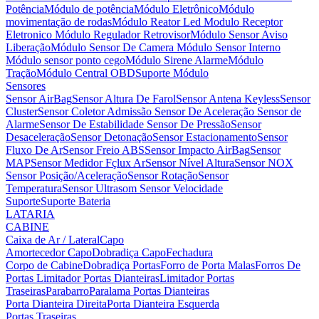
Potência
Módulo de potência
Módulo Eletrônico
Módulo
movimentação de rodas
Módulo Reator Led
Modulo Receptor
Eletronico
Módulo Regulador Retrovisor
Módulo Sensor Aviso
Liberação
Módulo Sensor De Camera
Módulo Sensor Interno
Módulo sensor ponto cego
Módulo Sirene Alarme
Módulo
Tração
Módulo Central OBD
Suporte Módulo
Sensores
Sensor AirBag
Sensor Altura De Farol
Sensor Antena Keyless
Sensor
Cluster
Sensor Coletor Admissão
Sensor De Aceleração
Sensor de
Alarme
Sensor De Estabilidade
Sensor De Pressão
Sensor
Desaceleração
Sensor Detonação
Sensor Estacionamento
Sensor
Fluxo De Ar
Sensor Freio ABS
Sensor Impacto AirBag
Sensor
MAP
Sensor Medidor Fçlux Ar
Sensor Nível Altura
Sensor NOX
Sensor Posição/Aceleração
Sensor Rotação
Sensor
Temperatura
Sensor Ultrasom
Sensor Velocidade
Suporte
Suporte Bateria
LATARIA
CABINE
Caixa de Ar / Lateral
Capo
Amortecedor Capo
Dobradiça Capo
Fechadura
Corpo de Cabine
Dobradiça Portas
Forro de Porta Malas
Forros De
Portas
Limitador Portas Dianteiras
Limitador Portas
Traseiras
Parabarro
Paralama
Portas Dianteiras
Porta Dianteira Direita
Porta Dianteira Esquerda
Portas Traseiras