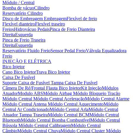
Módulo / Central
Bomba de vácuo
Cilindro
Reservatório Cilindro
Disco de Embreagem
Embreagem
Flexível de freio
Flexível dianteiro
Flexível traseiro
Freios
Hidrovácuo
Pedais
Pinça de Freio Dianteira
Direita
Esquerda
Pinça de Freio Traseira
Direita
Esquerda
Reservatório Fluido Freio
Sensor Pedal Freio
Válvula Equalizadora
Freio
INJEÇÃO E ELÉTRICA
Bico Injetor
Cano Bico Injetor
Trava Bico Injetor
Caixa De Fusível
Suporte Caixa de Fusível
Tampa Caixa De Fusível
Câmera De Ré/Frontal
Flauta Bico Injetor
Kit Injeção
Módulos
Atuador
Modulo ABS
Módulo Airbag
Módulo Bloqueio Tração
Módulo Central
Módulo Central Aceleração
Módulo Central Alarme
Módulo Central Antena
Módulo Central Aquecimento
Módulo
Central Ar Condicionado
Módulo Central Arla
Módulo Central
Atuador Tampa Traseira
Módulo Central BCM
Módulo Central
Bluetooth
Módulo Central Bomba Combustível
Módulo Central
Bússola
Módulo Central Calibragem
Módulo Central
Câmbio
Módulo Central Chuva
Módulo Central Cluster
Módulo