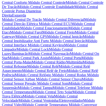
Central Conforto
Módulo Central Controle
Módulo Central Controle
De Tração
Módulo Central Controle Estabilidade
Módulo Central
Controle Portas Dianteiras
Direita
Esquerda
Módulo Central De Tração
Módulo Central Diferencial
Módulo
Central Direção Elétrica
Módulo Central ECU
Módulo Central
Estabilidade
Módulo Central Estacionamento
Módulo Central
Etacs
Módulo Central Farol
Módulo Central Freio
Módulo Central
Gateway
Módulo Central GPS
Módulo Central Ignição
Módulo
Central Imobilizador Anti Furto
Módulo Central Injeção
Módulo
Central Interface
Módulo Central Keyless
Módulo Central
Limpador
Módulo Central Lock
Módulo Central
Luzes/Iluminação
Módulo Central Navegação
Módulo Central On
Star
Módulo Central Park Assist
Módulo Central Porta
Módulo
Central Porta-Malas
Módulo Central Rádio/Multimídia
Módulo
Central Reboque
Módulo Central Relé
Módulo Central Relé
Aquecimento
Módulo Central Relé de Freio
Módulo Central Relé
Potência
Módulo Central Relógio
Módulo Central Rodas
Módulo
Central Sensor Airbag
Módulo Central Sensor Chuva
Módulo
Central Sensor Pressão
Módulo Central Som
Módulo Central
Suspensão
Módulo Central Tampa
Módulo Central Telefone
Módulo
Central Temperatura
Módulo Central Teto Solar
Módulo Central
Trava Elétrica
Módulo Central Vela
Módulo Central
Velocidade
Módulo Central Ventoinha/Eletroventilador
Módulo
Central Vidro
Módulo Controle Temperatura
Módulo Conversor