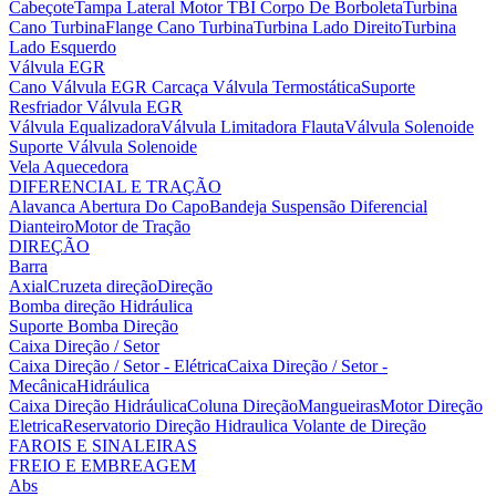
Cabeçote
Tampa Lateral Motor
TBI Corpo De Borboleta
Turbina
Cano Turbina
Flange Cano Turbina
Turbina Lado Direito
Turbina
Lado Esquerdo
Válvula EGR
Cano Válvula EGR
Carcaça Válvula Termostática
Suporte
Resfriador Válvula EGR
Válvula Equalizadora
Válvula Limitadora Flauta
Válvula Solenoide
Suporte Válvula Solenoide
Vela Aquecedora
DIFERENCIAL E TRAÇÃO
Alavanca Abertura Do Capo
Bandeja Suspensão
Diferencial
Dianteiro
Motor de Tração
DIREÇÃO
Barra
Axial
Cruzeta direção
Direção
Bomba direção Hidráulica
Suporte Bomba Direção
Caixa Direção / Setor
Caixa Direção / Setor - Elétrica
Caixa Direção / Setor -
Mecânica
Hidráulica
Caixa Direção Hidráulica
Coluna Direção
Mangueiras
Motor Direção
Eletrica
Reservatorio Direção Hidraulica
Volante de Direção
FAROIS E SINALEIRAS
FREIO E EMBREAGEM
Abs