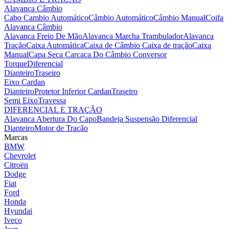
Alavanca Câmbio
Cabo Cambio Automático
Câmbio Automático
Câmbio Manual
Coifa
Alavanca Câmbio
Alavanca Freio De Mão
Alavanca Marcha Trambulador
Alavanca
Tração
Caixa Automática
Caixa de Câmbio
Caixa de tração
Caixa
Manual
Capa Seca
Carcaça Do Câmbio
Conversor
Torque
Diferencial
Dianteiro
Traseiro
Eixo Cardan
Dianteiro
Protetor Inferior Cardan
Traseiro
Semi Eixo
Travessa
DIFERENCIAL E TRAÇÃO
Alavanca Abertura Do Capo
Bandeja Suspensão
Diferencial
Dianteiro
Motor de Tração
Marcas
BMW
Chevrolet
Citroën
Dodge
Fiat
Ford
Honda
Hyundai
Iveco