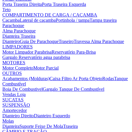
Porta Traseira Direita
Porta Traseira Esquerda
Teto
COMPARTIMENTO DE CARGA / CAÇAMBA
Caçamba
Lateral de caçamba
Portinhola / tampa
Tampa traseira
Parachoque
Alma Parachoque
Dianteira
Traseira
Dianteiro
Guia De Parachoque
Traseiro
Travessa Alma Parachoque
LIMPADORES
Motor Limpador Parabrisa
Reservatório Para-Brisa
Gargalo Reservatório agua parabrisa
MOTORES
Motor Completo
Motor Parcial
OUTROS
Acabamentos (Molduras)
Caixa Filtro Ar
Porta Objeto
Rodas
Tanque
Combustível
Boia De Combustivel
Gargalo Tanque De Combustível
Vendas Loja
SUCATAS
SUSPENSÃO
Amortecedor
Dianteiro Direito
Dianteiro Esquerdo
Molas
Dianteira
Suporte Feixe De Mola
Traseira
CÂMBIO E TRAÇÃO