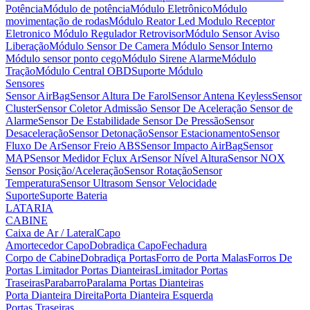
Potência
Módulo de potência
Módulo Eletrônico
Módulo
movimentação de rodas
Módulo Reator Led
Modulo Receptor
Eletronico
Módulo Regulador Retrovisor
Módulo Sensor Aviso
Liberação
Módulo Sensor De Camera
Módulo Sensor Interno
Módulo sensor ponto cego
Módulo Sirene Alarme
Módulo
Tração
Módulo Central OBD
Suporte Módulo
Sensores
Sensor AirBag
Sensor Altura De Farol
Sensor Antena Keyless
Sensor
Cluster
Sensor Coletor Admissão
Sensor De Aceleração
Sensor de
Alarme
Sensor De Estabilidade
Sensor De Pressão
Sensor
Desaceleração
Sensor Detonação
Sensor Estacionamento
Sensor
Fluxo De Ar
Sensor Freio ABS
Sensor Impacto AirBag
Sensor
MAP
Sensor Medidor Fçlux Ar
Sensor Nível Altura
Sensor NOX
Sensor Posição/Aceleração
Sensor Rotação
Sensor
Temperatura
Sensor Ultrasom
Sensor Velocidade
Suporte
Suporte Bateria
LATARIA
CABINE
Caixa de Ar / Lateral
Capo
Amortecedor Capo
Dobradiça Capo
Fechadura
Corpo de Cabine
Dobradiça Portas
Forro de Porta Malas
Forros De
Portas
Limitador Portas Dianteiras
Limitador Portas
Traseiras
Parabarro
Paralama
Portas Dianteiras
Porta Dianteira Direita
Porta Dianteira Esquerda
Portas Traseiras