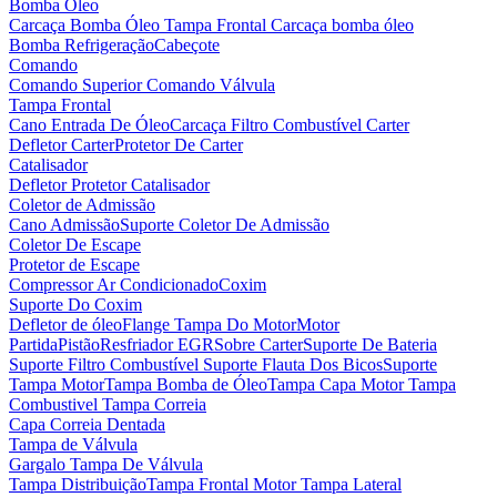
Bomba Óleo
Carcaça Bomba Óleo
Tampa Frontal Carcaça bomba óleo
Bomba Refrigeração
Cabeçote
Comando
Comando Superior
Comando Válvula
Tampa Frontal
Cano Entrada De Óleo
Carcaça Filtro Combustível
Carter
Defletor Carter
Protetor De Carter
Catalisador
Defletor Protetor Catalisador
Coletor de Admissão
Cano Admissão
Suporte Coletor De Admissão
Coletor De Escape
Protetor de Escape
Compressor Ar Condicionado
Coxim
Suporte Do Coxim
Defletor de óleo
Flange Tampa Do Motor
Motor
Partida
Pistão
Resfriador EGR
Sobre Carter
Suporte De Bateria
Suporte Filtro Combustível
Suporte Flauta Dos Bicos
Suporte
Tampa Motor
Tampa Bomba de Óleo
Tampa Capa Motor
Tampa
Combustivel
Tampa Correia
Capa Correia Dentada
Tampa de Válvula
Gargalo Tampa De Válvula
Tampa Distribuição
Tampa Frontal Motor
Tampa Lateral