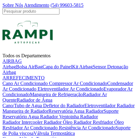
Sobre Nós
Atendimento
(54) 99603-5815
Todos os Departamentos
AIRBAG
Airbag
Bolsa AirBag
Capa do Painel
Kit Airbag
Sensor Detonação
Airbag
ARREFECIMENTO
Cano Ar Condicionado
Compressor Ar Condicionado
Condensador
Ar Condicionado
Eletroventilador Ar Condicionado
Evaporador Ar
Condicionado
Mangueira de Refrigeração
Radiador Ar
Quente
Radiador de Água
Cano/Tubo de Agua
Defletor do Radiador
Eletroventilador Radiador
Mangueira de Radiador
Reservatória Agua Radiador
Suporte
Reservatório Agua Radiador
Ventoinha Radiador
Radiador Intercooler
Radiador Óleo
Radiador Resfriador Óleo
Resfriador Ar Condicionado
Resistência Ar Condicionado
Suporte
de Polia viscosa
Válvula Termostática