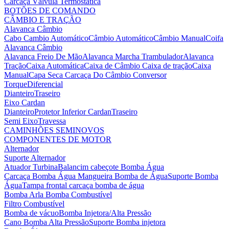
Carcaça Válvula Termostática
BOTÕES DE COMANDO
CÂMBIO E TRAÇÃO
Alavanca Câmbio
Cabo Cambio Automático
Câmbio Automático
Câmbio Manual
Coifa
Alavanca Câmbio
Alavanca Freio De Mão
Alavanca Marcha Trambulador
Alavanca
Tração
Caixa Automática
Caixa de Câmbio
Caixa de tração
Caixa
Manual
Capa Seca
Carcaça Do Câmbio
Conversor
Torque
Diferencial
Dianteiro
Traseiro
Eixo Cardan
Dianteiro
Protetor Inferior Cardan
Traseiro
Semi Eixo
Travessa
CAMINHÕES SEMINOVOS
COMPONENTES DE MOTOR
Alternador
Suporte Alternador
Atuador Turbina
Balancim cabeçote
Bomba Água
Carcaça Bomba Água
Mangueira Bomba de Água
Suporte Bomba
Água
Tampa frontal carcaça bomba de água
Bomba Arla
Bomba Combustível
Filtro Combustível
Bomba de vácuo
Bomba Injetora/Alta Pressão
Cano Bomba Alta Pressão
Suporte Bomba injetora