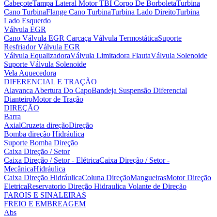
Cabeçote
Tampa Lateral Motor
TBI Corpo De Borboleta
Turbina
Cano Turbina
Flange Cano Turbina
Turbina Lado Direito
Turbina
Lado Esquerdo
Válvula EGR
Cano Válvula EGR
Carcaça Válvula Termostática
Suporte
Resfriador Válvula EGR
Válvula Equalizadora
Válvula Limitadora Flauta
Válvula Solenoide
Suporte Válvula Solenoide
Vela Aquecedora
DIFERENCIAL E TRAÇÃO
Alavanca Abertura Do Capo
Bandeja Suspensão
Diferencial
Dianteiro
Motor de Tração
DIREÇÃO
Barra
Axial
Cruzeta direção
Direção
Bomba direção Hidráulica
Suporte Bomba Direção
Caixa Direção / Setor
Caixa Direção / Setor - Elétrica
Caixa Direção / Setor -
Mecânica
Hidráulica
Caixa Direção Hidráulica
Coluna Direção
Mangueiras
Motor Direção
Eletrica
Reservatorio Direção Hidraulica
Volante de Direção
FAROIS E SINALEIRAS
FREIO E EMBREAGEM
Abs