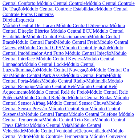
Central Conforto
Módulo Central Controle
Módulo Central Controle
De Tração
Módulo Central Controle Estabilidade
Módulo Central
Controle Portas Dianteiras
Direita
Esquerda
Módulo Central De Tração
Módulo Central Diferencial
Módulo
Central Direção Elétrica
Módulo Central ECU
Módulo Central
Estabilidade
Módulo Central Estacionamento
Módulo Central
Etacs
Módulo Central Farol
Módulo Central Freio
Módulo Central
Gateway
Módulo Central GPS
Módulo Central Ignição
Módulo
Central Imobilizador Anti Furto
Módulo Central Injeção
Módulo
Central Interface
Módulo Central Keyless
Módulo Central
Limpador
Módulo Central Lock
Módulo Central
Luzes/Iluminação
Módulo Central Navegação
Módulo Central On
Star
Módulo Central Park Assist
Módulo Central Porta
Módulo
Central Porta-Malas
Módulo Central Rádio/Multimídia
Módulo
Central Reboque
Módulo Central Relé
Módulo Central Relé
Aquecimento
Módulo Central Relé de Freio
Módulo Central Relé
Potência
Módulo Central Relógio
Módulo Central Rodas
Módulo
Central Sensor Airbag
Módulo Central Sensor Chuva
Módulo
Central Sensor Pressão
Módulo Central Som
Módulo Central
Suspensão
Módulo Central Tampa
Módulo Central Telefone
Módulo
Central Temperatura
Módulo Central Teto Solar
Módulo Central
Trava Elétrica
Módulo Central Vela
Módulo Central
Velocidade
Módulo Central Ventoinha/Eletroventilador
Módulo
Central Vidro
Módulo Controle Temperatura
Módulo Conversor