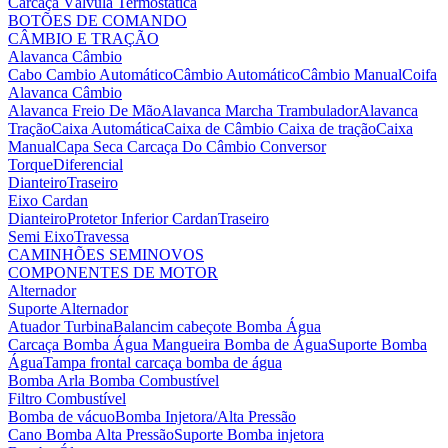
Carcaça Válvula Termostática
BOTÕES DE COMANDO
CÂMBIO E TRAÇÃO
Alavanca Câmbio
Cabo Cambio Automático
Câmbio Automático
Câmbio Manual
Coifa
Alavanca Câmbio
Alavanca Freio De Mão
Alavanca Marcha Trambulador
Alavanca
Tração
Caixa Automática
Caixa de Câmbio
Caixa de tração
Caixa
Manual
Capa Seca
Carcaça Do Câmbio
Conversor
Torque
Diferencial
Dianteiro
Traseiro
Eixo Cardan
Dianteiro
Protetor Inferior Cardan
Traseiro
Semi Eixo
Travessa
CAMINHÕES SEMINOVOS
COMPONENTES DE MOTOR
Alternador
Suporte Alternador
Atuador Turbina
Balancim cabeçote
Bomba Água
Carcaça Bomba Água
Mangueira Bomba de Água
Suporte Bomba
Água
Tampa frontal carcaça bomba de água
Bomba Arla
Bomba Combustível
Filtro Combustível
Bomba de vácuo
Bomba Injetora/Alta Pressão
Cano Bomba Alta Pressão
Suporte Bomba injetora