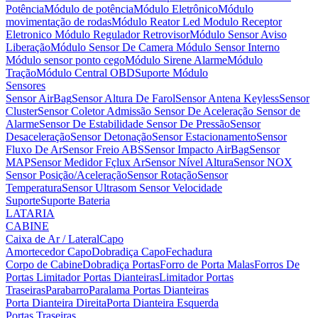
Potência
Módulo de potência
Módulo Eletrônico
Módulo
movimentação de rodas
Módulo Reator Led
Modulo Receptor
Eletronico
Módulo Regulador Retrovisor
Módulo Sensor Aviso
Liberação
Módulo Sensor De Camera
Módulo Sensor Interno
Módulo sensor ponto cego
Módulo Sirene Alarme
Módulo
Tração
Módulo Central OBD
Suporte Módulo
Sensores
Sensor AirBag
Sensor Altura De Farol
Sensor Antena Keyless
Sensor
Cluster
Sensor Coletor Admissão
Sensor De Aceleração
Sensor de
Alarme
Sensor De Estabilidade
Sensor De Pressão
Sensor
Desaceleração
Sensor Detonação
Sensor Estacionamento
Sensor
Fluxo De Ar
Sensor Freio ABS
Sensor Impacto AirBag
Sensor
MAP
Sensor Medidor Fçlux Ar
Sensor Nível Altura
Sensor NOX
Sensor Posição/Aceleração
Sensor Rotação
Sensor
Temperatura
Sensor Ultrasom
Sensor Velocidade
Suporte
Suporte Bateria
LATARIA
CABINE
Caixa de Ar / Lateral
Capo
Amortecedor Capo
Dobradiça Capo
Fechadura
Corpo de Cabine
Dobradiça Portas
Forro de Porta Malas
Forros De
Portas
Limitador Portas Dianteiras
Limitador Portas
Traseiras
Parabarro
Paralama
Portas Dianteiras
Porta Dianteira Direita
Porta Dianteira Esquerda
Portas Traseiras