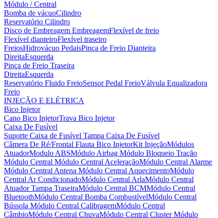
Módulo / Central
Bomba de vácuo
Cilindro
Reservatório Cilindro
Disco de Embreagem
Embreagem
Flexível de freio
Flexível dianteiro
Flexível traseiro
Freios
Hidrovácuo
Pedais
Pinça de Freio Dianteira
Direita
Esquerda
Pinça de Freio Traseira
Direita
Esquerda
Reservatório Fluido Freio
Sensor Pedal Freio
Válvula Equalizadora
Freio
INJEÇÃO E ELÉTRICA
Bico Injetor
Cano Bico Injetor
Trava Bico Injetor
Caixa De Fusível
Suporte Caixa de Fusível
Tampa Caixa De Fusível
Câmera De Ré/Frontal
Flauta Bico Injetor
Kit Injeção
Módulos
Atuador
Modulo ABS
Módulo Airbag
Módulo Bloqueio Tração
Módulo Central
Módulo Central Aceleração
Módulo Central Alarme
Módulo Central Antena
Módulo Central Aquecimento
Módulo
Central Ar Condicionado
Módulo Central Arla
Módulo Central
Atuador Tampa Traseira
Módulo Central BCM
Módulo Central
Bluetooth
Módulo Central Bomba Combustível
Módulo Central
Bússola
Módulo Central Calibragem
Módulo Central
Câmbio
Módulo Central Chuva
Módulo Central Cluster
Módulo