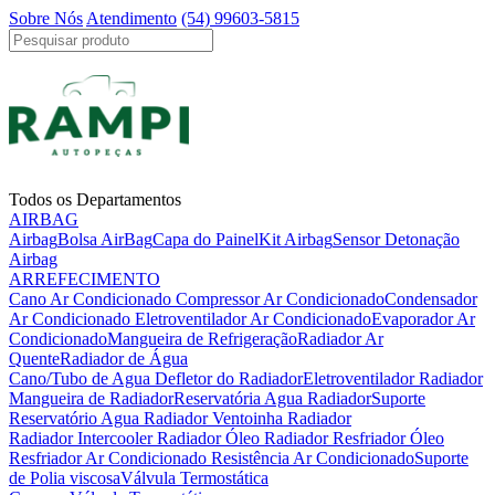
Sobre Nós
Atendimento
(54) 99603-5815
Todos os Departamentos
AIRBAG
Airbag
Bolsa AirBag
Capa do Painel
Kit Airbag
Sensor Detonação
Airbag
ARREFECIMENTO
Cano Ar Condicionado
Compressor Ar Condicionado
Condensador
Ar Condicionado
Eletroventilador Ar Condicionado
Evaporador Ar
Condicionado
Mangueira de Refrigeração
Radiador Ar
Quente
Radiador de Água
Cano/Tubo de Agua
Defletor do Radiador
Eletroventilador Radiador
Mangueira de Radiador
Reservatória Agua Radiador
Suporte
Reservatório Agua Radiador
Ventoinha Radiador
Radiador Intercooler
Radiador Óleo
Radiador Resfriador Óleo
Resfriador Ar Condicionado
Resistência Ar Condicionado
Suporte
de Polia viscosa
Válvula Termostática