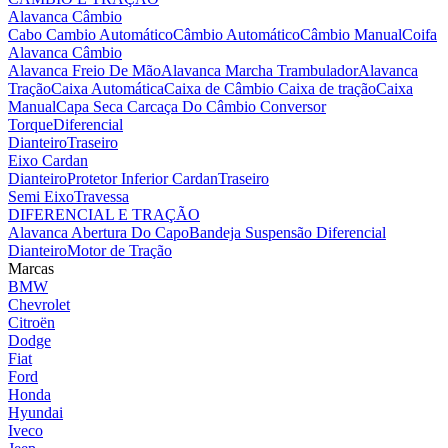
Alavanca Câmbio
Cabo Cambio Automático
Câmbio Automático
Câmbio Manual
Coifa
Alavanca Câmbio
Alavanca Freio De Mão
Alavanca Marcha Trambulador
Alavanca
Tração
Caixa Automática
Caixa de Câmbio
Caixa de tração
Caixa
Manual
Capa Seca
Carcaça Do Câmbio
Conversor
Torque
Diferencial
Dianteiro
Traseiro
Eixo Cardan
Dianteiro
Protetor Inferior Cardan
Traseiro
Semi Eixo
Travessa
DIFERENCIAL E TRAÇÃO
Alavanca Abertura Do Capo
Bandeja Suspensão
Diferencial
Dianteiro
Motor de Tração
Marcas
BMW
Chevrolet
Citroën
Dodge
Fiat
Ford
Honda
Hyundai
Iveco