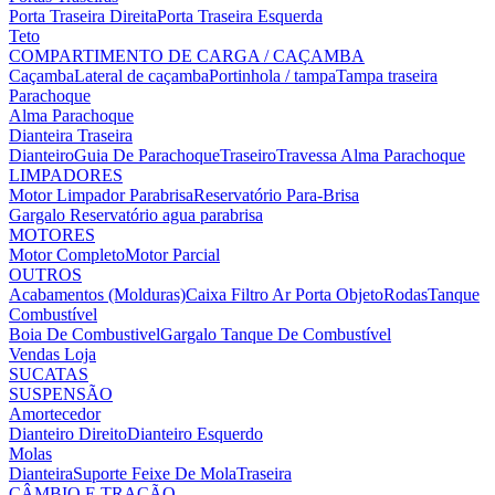
Porta Traseira Direita
Porta Traseira Esquerda
Teto
COMPARTIMENTO DE CARGA / CAÇAMBA
Caçamba
Lateral de caçamba
Portinhola / tampa
Tampa traseira
Parachoque
Alma Parachoque
Dianteira
Traseira
Dianteiro
Guia De Parachoque
Traseiro
Travessa Alma Parachoque
LIMPADORES
Motor Limpador Parabrisa
Reservatório Para-Brisa
Gargalo Reservatório agua parabrisa
MOTORES
Motor Completo
Motor Parcial
OUTROS
Acabamentos (Molduras)
Caixa Filtro Ar
Porta Objeto
Rodas
Tanque
Combustível
Boia De Combustivel
Gargalo Tanque De Combustível
Vendas Loja
SUCATAS
SUSPENSÃO
Amortecedor
Dianteiro Direito
Dianteiro Esquerdo
Molas
Dianteira
Suporte Feixe De Mola
Traseira
CÂMBIO E TRAÇÃO