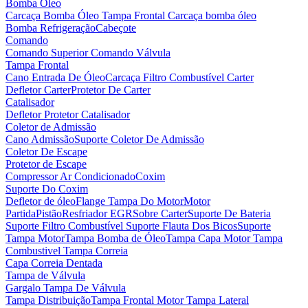
Bomba Óleo
Carcaça Bomba Óleo
Tampa Frontal Carcaça bomba óleo
Bomba Refrigeração
Cabeçote
Comando
Comando Superior
Comando Válvula
Tampa Frontal
Cano Entrada De Óleo
Carcaça Filtro Combustível
Carter
Defletor Carter
Protetor De Carter
Catalisador
Defletor Protetor Catalisador
Coletor de Admissão
Cano Admissão
Suporte Coletor De Admissão
Coletor De Escape
Protetor de Escape
Compressor Ar Condicionado
Coxim
Suporte Do Coxim
Defletor de óleo
Flange Tampa Do Motor
Motor
Partida
Pistão
Resfriador EGR
Sobre Carter
Suporte De Bateria
Suporte Filtro Combustível
Suporte Flauta Dos Bicos
Suporte
Tampa Motor
Tampa Bomba de Óleo
Tampa Capa Motor
Tampa
Combustivel
Tampa Correia
Capa Correia Dentada
Tampa de Válvula
Gargalo Tampa De Válvula
Tampa Distribuição
Tampa Frontal Motor
Tampa Lateral