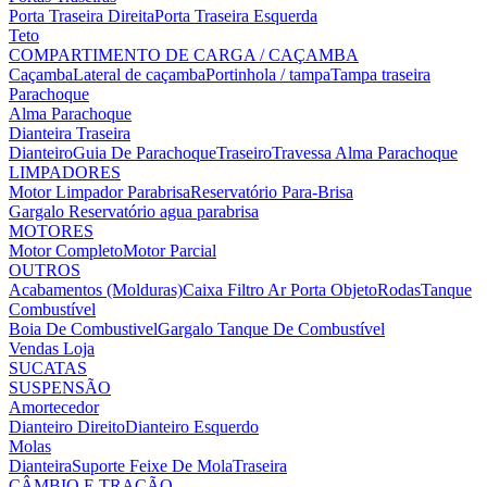
Porta Traseira Direita
Porta Traseira Esquerda
Teto
COMPARTIMENTO DE CARGA / CAÇAMBA
Caçamba
Lateral de caçamba
Portinhola / tampa
Tampa traseira
Parachoque
Alma Parachoque
Dianteira
Traseira
Dianteiro
Guia De Parachoque
Traseiro
Travessa Alma Parachoque
LIMPADORES
Motor Limpador Parabrisa
Reservatório Para-Brisa
Gargalo Reservatório agua parabrisa
MOTORES
Motor Completo
Motor Parcial
OUTROS
Acabamentos (Molduras)
Caixa Filtro Ar
Porta Objeto
Rodas
Tanque
Combustível
Boia De Combustivel
Gargalo Tanque De Combustível
Vendas Loja
SUCATAS
SUSPENSÃO
Amortecedor
Dianteiro Direito
Dianteiro Esquerdo
Molas
Dianteira
Suporte Feixe De Mola
Traseira
CÂMBIO E TRAÇÃO