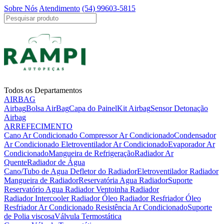
Sobre Nós
Atendimento
(54) 99603-5815
Todos os Departamentos
AIRBAG
Airbag
Bolsa AirBag
Capa do Painel
Kit Airbag
Sensor Detonação
Airbag
ARREFECIMENTO
Cano Ar Condicionado
Compressor Ar Condicionado
Condensador
Ar Condicionado
Eletroventilador Ar Condicionado
Evaporador Ar
Condicionado
Mangueira de Refrigeração
Radiador Ar
Quente
Radiador de Água
Cano/Tubo de Agua
Defletor do Radiador
Eletroventilador Radiador
Mangueira de Radiador
Reservatória Agua Radiador
Suporte
Reservatório Agua Radiador
Ventoinha Radiador
Radiador Intercooler
Radiador Óleo
Radiador Resfriador Óleo
Resfriador Ar Condicionado
Resistência Ar Condicionado
Suporte
de Polia viscosa
Válvula Termostática