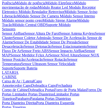
Potência
Módulo de potência
Módulo Eletrônico
Módulo
movimentação de rodas
Módulo Reator Led
Modulo Receptor
Eletronico
Módulo Regulador Retrovisor
Módulo Sensor Aviso
Liberação
Módulo Sensor De Camera
Módulo Sensor Interno
Módulo sensor ponto cego
Módulo Sirene Alarme
Módulo
Tração
Módulo Central OBD
Suporte Módulo
Sensores
Sensor AirBag
Sensor Altura De Farol
Sensor Antena Keyless
Sensor
Cluster
Sensor Coletor Admissão
Sensor De Aceleração
Sensor de
Alarme
Sensor De Estabilidade
Sensor De Pressão
Sensor
Desaceleração
Sensor Detonação
Sensor Estacionamento
Sensor
Fluxo De Ar
Sensor Freio ABS
Sensor Impacto AirBag
Sensor
MAP
Sensor Medidor Fçlux Ar
Sensor Nível Altura
Sensor NOX
Sensor Posição/Aceleração
Sensor Rotação
Sensor
Temperatura
Sensor Ultrasom
Sensor Velocidade
Suporte
Suporte Bateria
LATARIA
CABINE
Caixa de Ar / Lateral
Capo
Amortecedor Capo
Dobradiça Capo
Fechadura
Corpo de Cabine
Dobradiça Portas
Forro de Porta Malas
Forros De
Portas
Limitador Portas Dianteiras
Limitador Portas
Traseiras
Parabarro
Paralama
Portas Dianteiras
Porta Dianteira Direita
Porta Dianteira Esquerda
Portas Traseiras