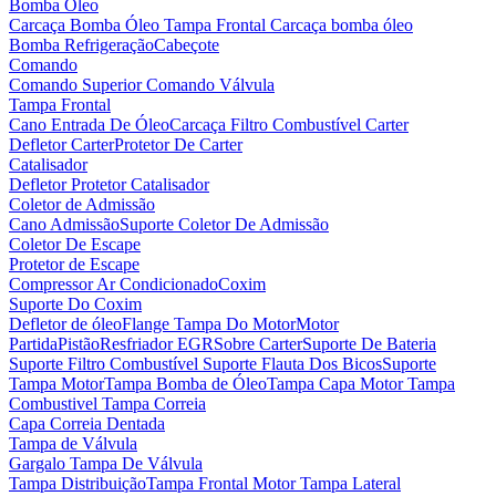
Bomba Óleo
Carcaça Bomba Óleo
Tampa Frontal Carcaça bomba óleo
Bomba Refrigeração
Cabeçote
Comando
Comando Superior
Comando Válvula
Tampa Frontal
Cano Entrada De Óleo
Carcaça Filtro Combustível
Carter
Defletor Carter
Protetor De Carter
Catalisador
Defletor Protetor Catalisador
Coletor de Admissão
Cano Admissão
Suporte Coletor De Admissão
Coletor De Escape
Protetor de Escape
Compressor Ar Condicionado
Coxim
Suporte Do Coxim
Defletor de óleo
Flange Tampa Do Motor
Motor
Partida
Pistão
Resfriador EGR
Sobre Carter
Suporte De Bateria
Suporte Filtro Combustível
Suporte Flauta Dos Bicos
Suporte
Tampa Motor
Tampa Bomba de Óleo
Tampa Capa Motor
Tampa
Combustivel
Tampa Correia
Capa Correia Dentada
Tampa de Válvula
Gargalo Tampa De Válvula
Tampa Distribuição
Tampa Frontal Motor
Tampa Lateral