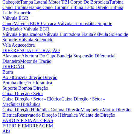
Cabeçote
Tampa Lateral Motor
TBI Corpo De Borboleta
Turbina
Cano Turbina
Flange Cano Turbina
Turbina Lado Direito
Turbina
Lado Esquerdo
Válvula EGR
Cano Válvula EGR
Carcaça Válvula Termostática
Suporte
Resfriador Válvula EGR
Válvula Equalizadora
Válvula Limitadora Flauta
Válvula Solenoide
Suporte Válvula Solenoide
Vela Aquecedora
DIFERENCIAL E TRAÇÃO
Alavanca Abertura Do Capo
Bandeja Suspensão
Diferencial
Dianteiro
Motor de Tração
DIREÇÃO
Barra
Axial
Cruzeta direção
Direção
Bomba direção Hidráulica
Suporte Bomba Direção
Caixa Direção / Setor
Caixa Direção / Setor - Elétrica
Caixa Direção / Setor -
Mecânica
Hidráulica
Caixa Direção Hidráulica
Coluna Direção
Mangueiras
Motor Direção
Eletrica
Reservatorio Direção Hidraulica
Volante de Direção
FAROIS E SINALEIRAS
FREIO E EMBREAGEM
Abs