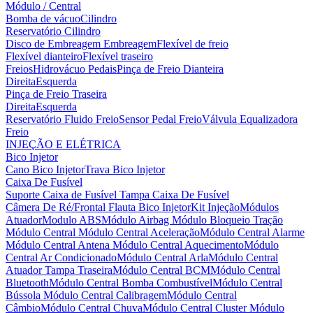
Módulo / Central
Bomba de vácuo
Cilindro
Reservatório Cilindro
Disco de Embreagem
Embreagem
Flexível de freio
Flexível dianteiro
Flexível traseiro
Freios
Hidrovácuo
Pedais
Pinça de Freio Dianteira
Direita
Esquerda
Pinça de Freio Traseira
Direita
Esquerda
Reservatório Fluido Freio
Sensor Pedal Freio
Válvula Equalizadora
Freio
INJEÇÃO E ELÉTRICA
Bico Injetor
Cano Bico Injetor
Trava Bico Injetor
Caixa De Fusível
Suporte Caixa de Fusível
Tampa Caixa De Fusível
Câmera De Ré/Frontal
Flauta Bico Injetor
Kit Injeção
Módulos
Atuador
Modulo ABS
Módulo Airbag
Módulo Bloqueio Tração
Módulo Central
Módulo Central Aceleração
Módulo Central Alarme
Módulo Central Antena
Módulo Central Aquecimento
Módulo
Central Ar Condicionado
Módulo Central Arla
Módulo Central
Atuador Tampa Traseira
Módulo Central BCM
Módulo Central
Bluetooth
Módulo Central Bomba Combustível
Módulo Central
Bússola
Módulo Central Calibragem
Módulo Central
Câmbio
Módulo Central Chuva
Módulo Central Cluster
Módulo