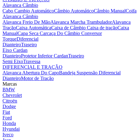
Alavanca Câmbio
Cabo Cambio Automático
Câmbio Automático
Câmbio Manual
Coifa
Alavanca Câmbio
Alavanca Freio De Mão
Alavanca Marcha Trambulador
Alavanca
Tração
Caixa Automática
Caixa de Câmbio
Caixa de tração
Caixa
Manual
Capa Seca
Carcaça Do Câmbio
Conversor
Torque
Diferencial
Dianteiro
Traseiro
Eixo Cardan
Dianteiro
Protetor Inferior Cardan
Traseiro
Semi Eixo
Travessa
DIFERENCIAL E TRAÇÃO
Alavanca Abertura Do Capo
Bandeja Suspensão
Diferencial
Dianteiro
Motor de Tração
Marcas
BMW
Chevrolet
Citroën
Dodge
Fiat
Ford
Honda
Hyundai
Iveco