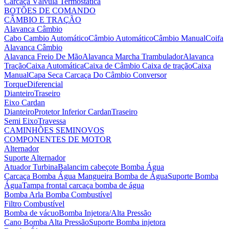
Carcaça Válvula Termostática
BOTÕES DE COMANDO
CÂMBIO E TRAÇÃO
Alavanca Câmbio
Cabo Cambio Automático
Câmbio Automático
Câmbio Manual
Coifa
Alavanca Câmbio
Alavanca Freio De Mão
Alavanca Marcha Trambulador
Alavanca
Tração
Caixa Automática
Caixa de Câmbio
Caixa de tração
Caixa
Manual
Capa Seca
Carcaça Do Câmbio
Conversor
Torque
Diferencial
Dianteiro
Traseiro
Eixo Cardan
Dianteiro
Protetor Inferior Cardan
Traseiro
Semi Eixo
Travessa
CAMINHÕES SEMINOVOS
COMPONENTES DE MOTOR
Alternador
Suporte Alternador
Atuador Turbina
Balancim cabeçote
Bomba Água
Carcaça Bomba Água
Mangueira Bomba de Água
Suporte Bomba
Água
Tampa frontal carcaça bomba de água
Bomba Arla
Bomba Combustível
Filtro Combustível
Bomba de vácuo
Bomba Injetora/Alta Pressão
Cano Bomba Alta Pressão
Suporte Bomba injetora