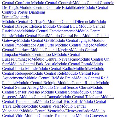
Central Conforto
Módulo Central Controle
Módulo Central Controle
De Tração
Módulo Central Controle Estabilidade
Módulo Central
Controle Portas Dianteiras
Direita
Esquerda
Módulo Central De Tração
Módulo Central Diferencial
Módulo
Central Direção Elétrica
Módulo Central ECU
Módulo Central
Estabilidade
Módulo Central Estacionamento
Módulo Central
Etacs
Módulo Central Farol
Módulo Central Freio
Módulo Central
Gateway
Módulo Central GPS
Módulo Central Ignição
Módulo
Central Imobilizador Anti Furto
Módulo Central Injeção
Módulo
Central Interface
Módulo Central Keyless
Módulo Central
Limpador
Módulo Central Lock
Módulo Central
Luzes/Iluminação
Módulo Central Navegação
Módulo Central On
Star
Módulo Central Park Assist
Módulo Central Porta
Módulo
Central Porta-Malas
Módulo Central Rádio/Multimídia
Módulo
Central Reboque
Módulo Central Relé
Módulo Central Relé
Aquecimento
Módulo Central Relé de Freio
Módulo Central Relé
Potência
Módulo Central Relógio
Módulo Central Rodas
Módulo
Central Sensor Airbag
Módulo Central Sensor Chuva
Módulo
Central Sensor Pressão
Módulo Central Som
Módulo Central
Suspensão
Módulo Central Tampa
Módulo Central Telefone
Módulo
Central Temperatura
Módulo Central Teto Solar
Módulo Central
Trava Elétrica
Módulo Central Vela
Módulo Central
Velocidade
Módulo Central Ventoinha/Eletroventilador
Módulo
Central Vidro
Módulo Controle Temperatura
Módulo Conversor