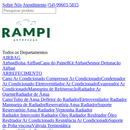
Sobre Nós
Atendimento
(54) 99603-5815
Todos os Departamentos
AIRBAG
Airbag
Bolsa AirBag
Capa do Painel
Kit Airbag
Sensor Detonação
Airbag
ARREFECIMENTO
Cano Ar Condicionado
Compressor Ar Condicionado
Condensador
Ar Condicionado
Eletroventilador Ar Condicionado
Evaporador Ar
Condicionado
Mangueira de Refrigeração
Radiador Ar
Quente
Radiador de Água
Cano/Tubo de Agua
Defletor do Radiador
Eletroventilador Radiador
Mangueira de Radiador
Reservatória Agua Radiador
Suporte
Reservatório Agua Radiador
Ventoinha Radiador
Radiador Intercooler
Radiador Óleo
Radiador Resfriador Óleo
Resfriador Ar Condicionado
Resistência Ar Condicionado
Suporte
de Polia viscosa
Válvula Termostática