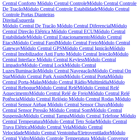
Central Conforto
Módulo Central Controle
Módulo Central Controle
De Tração
Módulo Central Controle Estabilidade
Módulo Central
Controle Portas Dianteiras
Direita
Esquerda
Módulo Central De Tração
Módulo Central Diferencial
Módulo
Central Direção Elétrica
Módulo Central ECU
Módulo Central
Estabilidade
Módulo Central Estacionamento
Módulo Central
Etacs
Módulo Central Farol
Módulo Central Freio
Módulo Central
Gateway
Módulo Central GPS
Módulo Central Ignição
Módulo
Central Imobilizador Anti Furto
Módulo Central Injeção
Módulo
Central Interface
Módulo Central Keyless
Módulo Central
Limpador
Módulo Central Lock
Módulo Central
Luzes/Iluminação
Módulo Central Navegação
Módulo Central On
Star
Módulo Central Park Assist
Módulo Central Porta
Módulo
Central Porta-Malas
Módulo Central Rádio/Multimídia
Módulo
Central Reboque
Módulo Central Relé
Módulo Central Relé
Aquecimento
Módulo Central Relé de Freio
Módulo Central Relé
Potência
Módulo Central Relógio
Módulo Central Rodas
Módulo
Central Sensor Airbag
Módulo Central Sensor Chuva
Módulo
Central Sensor Pressão
Módulo Central Som
Módulo Central
Suspensão
Módulo Central Tampa
Módulo Central Telefone
Módulo
Central Temperatura
Módulo Central Teto Solar
Módulo Central
Trava Elétrica
Módulo Central Vela
Módulo Central
Velocidade
Módulo Central Ventoinha/Eletroventilador
Módulo
Central Vidro
Módulo Controle Temperatura
Módulo Conversor