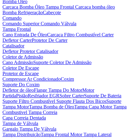
Bomba Óleo
Carcaça Bomba Óleo
Tampa Frontal Carcaça bomba óleo
Bomba Refrigeração
Cabeçote
Comando
Comando Superior
Comando Válvula
Tampa Frontal
Cano Entrada De Óleo
Carcaça Filtro Combustível
Carter
Defletor Carter
Protetor De Carter
Catalisador
Defletor Protetor Catalisador
Coletor de Admissão
Cano Admissão
Suporte Coletor De Admissão
Coletor De Escape
Protetor de Escape
Compressor Ar Condicionado
Coxim
Suporte Do Coxim
Defletor de óleo
Flange Tampa Do Motor
Motor
Partida
Pistão
Resfriador EGR
Sobre Carter
Suporte De Bateria
Suporte Filtro Combustível
Suporte Flauta Dos Bicos
Suporte
Tampa Motor
Tampa Bomba de Óleo
Tampa Capa Motor
Tampa
Combustivel
Tampa Correia
Capa Correia Dentada
Tampa de Válvula
Gargalo Tampa De Válvula
Tampa Distribuição
Tampa Frontal Motor
Tampa Lateral