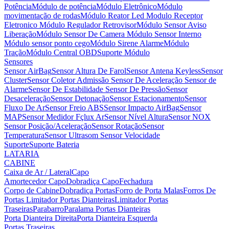
Potência
Módulo de potência
Módulo Eletrônico
Módulo
movimentação de rodas
Módulo Reator Led
Modulo Receptor
Eletronico
Módulo Regulador Retrovisor
Módulo Sensor Aviso
Liberação
Módulo Sensor De Camera
Módulo Sensor Interno
Módulo sensor ponto cego
Módulo Sirene Alarme
Módulo
Tração
Módulo Central OBD
Suporte Módulo
Sensores
Sensor AirBag
Sensor Altura De Farol
Sensor Antena Keyless
Sensor
Cluster
Sensor Coletor Admissão
Sensor De Aceleração
Sensor de
Alarme
Sensor De Estabilidade
Sensor De Pressão
Sensor
Desaceleração
Sensor Detonação
Sensor Estacionamento
Sensor
Fluxo De Ar
Sensor Freio ABS
Sensor Impacto AirBag
Sensor
MAP
Sensor Medidor Fçlux Ar
Sensor Nível Altura
Sensor NOX
Sensor Posição/Aceleração
Sensor Rotação
Sensor
Temperatura
Sensor Ultrasom
Sensor Velocidade
Suporte
Suporte Bateria
LATARIA
CABINE
Caixa de Ar / Lateral
Capo
Amortecedor Capo
Dobradiça Capo
Fechadura
Corpo de Cabine
Dobradiça Portas
Forro de Porta Malas
Forros De
Portas
Limitador Portas Dianteiras
Limitador Portas
Traseiras
Parabarro
Paralama
Portas Dianteiras
Porta Dianteira Direita
Porta Dianteira Esquerda
Portas Traseiras