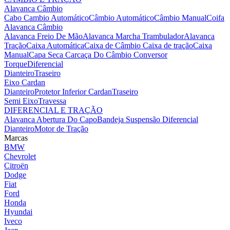
Alavanca Câmbio
Cabo Cambio Automático
Câmbio Automático
Câmbio Manual
Coifa
Alavanca Câmbio
Alavanca Freio De Mão
Alavanca Marcha Trambulador
Alavanca
Tração
Caixa Automática
Caixa de Câmbio
Caixa de tração
Caixa
Manual
Capa Seca
Carcaça Do Câmbio
Conversor
Torque
Diferencial
Dianteiro
Traseiro
Eixo Cardan
Dianteiro
Protetor Inferior Cardan
Traseiro
Semi Eixo
Travessa
DIFERENCIAL E TRAÇÃO
Alavanca Abertura Do Capo
Bandeja Suspensão
Diferencial
Dianteiro
Motor de Tração
Marcas
BMW
Chevrolet
Citroën
Dodge
Fiat
Ford
Honda
Hyundai
Iveco