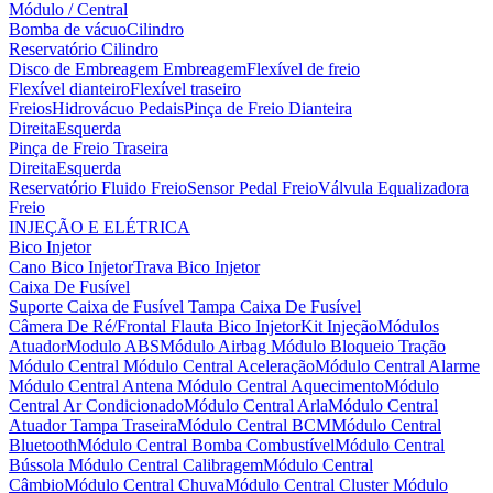
Módulo / Central
Bomba de vácuo
Cilindro
Reservatório Cilindro
Disco de Embreagem
Embreagem
Flexível de freio
Flexível dianteiro
Flexível traseiro
Freios
Hidrovácuo
Pedais
Pinça de Freio Dianteira
Direita
Esquerda
Pinça de Freio Traseira
Direita
Esquerda
Reservatório Fluido Freio
Sensor Pedal Freio
Válvula Equalizadora
Freio
INJEÇÃO E ELÉTRICA
Bico Injetor
Cano Bico Injetor
Trava Bico Injetor
Caixa De Fusível
Suporte Caixa de Fusível
Tampa Caixa De Fusível
Câmera De Ré/Frontal
Flauta Bico Injetor
Kit Injeção
Módulos
Atuador
Modulo ABS
Módulo Airbag
Módulo Bloqueio Tração
Módulo Central
Módulo Central Aceleração
Módulo Central Alarme
Módulo Central Antena
Módulo Central Aquecimento
Módulo
Central Ar Condicionado
Módulo Central Arla
Módulo Central
Atuador Tampa Traseira
Módulo Central BCM
Módulo Central
Bluetooth
Módulo Central Bomba Combustível
Módulo Central
Bússola
Módulo Central Calibragem
Módulo Central
Câmbio
Módulo Central Chuva
Módulo Central Cluster
Módulo