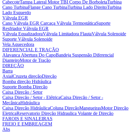
Cabeçote
Tampa Lateral Motor
TBI Corpo De Borboleta
Turbina
Cano Turbina
Flange Cano Turbina
Turbina Lado Direito
Turbina
Lado Esquerdo
Válvula EGR
Cano Válvula EGR
Carcaça Válvula Termostática
Suporte
Resfriador Válvula EGR
Válvula Equalizadora
Válvula Limitadora Flauta
Válvula Solenoide
Suporte Válvula Solenoide
Vela Aquecedora
DIFERENCIAL E TRAÇÃO
Alavanca Abertura Do Capo
Bandeja Suspensão
Diferencial
Dianteiro
Motor de Tração
DIREÇÃO
Barra
Axial
Cruzeta direção
Direção
Bomba direção Hidráulica
Suporte Bomba Direção
Caixa Direção / Setor
Caixa Direção / Setor - Elétrica
Caixa Direção / Setor -
Mecânica
Hidráulica
Caixa Direção Hidráulica
Coluna Direção
Mangueiras
Motor Direção
Eletrica
Reservatorio Direção Hidraulica
Volante de Direção
FAROIS E SINALEIRAS
FREIO E EMBREAGEM
Abs