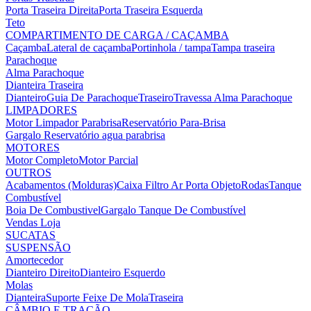
Porta Traseira Direita
Porta Traseira Esquerda
Teto
COMPARTIMENTO DE CARGA / CAÇAMBA
Caçamba
Lateral de caçamba
Portinhola / tampa
Tampa traseira
Parachoque
Alma Parachoque
Dianteira
Traseira
Dianteiro
Guia De Parachoque
Traseiro
Travessa Alma Parachoque
LIMPADORES
Motor Limpador Parabrisa
Reservatório Para-Brisa
Gargalo Reservatório agua parabrisa
MOTORES
Motor Completo
Motor Parcial
OUTROS
Acabamentos (Molduras)
Caixa Filtro Ar
Porta Objeto
Rodas
Tanque
Combustível
Boia De Combustivel
Gargalo Tanque De Combustível
Vendas Loja
SUCATAS
SUSPENSÃO
Amortecedor
Dianteiro Direito
Dianteiro Esquerdo
Molas
Dianteira
Suporte Feixe De Mola
Traseira
CÂMBIO E TRAÇÃO