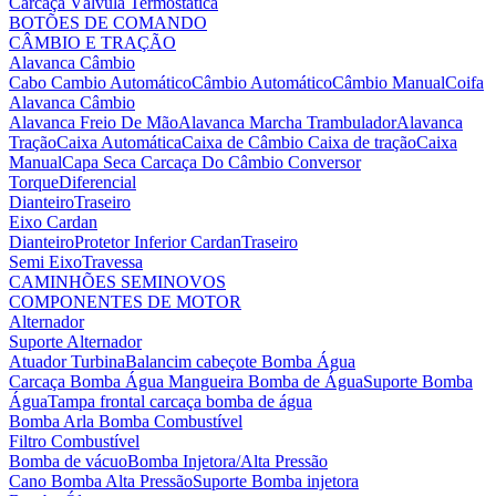
Carcaça Válvula Termostática
BOTÕES DE COMANDO
CÂMBIO E TRAÇÃO
Alavanca Câmbio
Cabo Cambio Automático
Câmbio Automático
Câmbio Manual
Coifa
Alavanca Câmbio
Alavanca Freio De Mão
Alavanca Marcha Trambulador
Alavanca
Tração
Caixa Automática
Caixa de Câmbio
Caixa de tração
Caixa
Manual
Capa Seca
Carcaça Do Câmbio
Conversor
Torque
Diferencial
Dianteiro
Traseiro
Eixo Cardan
Dianteiro
Protetor Inferior Cardan
Traseiro
Semi Eixo
Travessa
CAMINHÕES SEMINOVOS
COMPONENTES DE MOTOR
Alternador
Suporte Alternador
Atuador Turbina
Balancim cabeçote
Bomba Água
Carcaça Bomba Água
Mangueira Bomba de Água
Suporte Bomba
Água
Tampa frontal carcaça bomba de água
Bomba Arla
Bomba Combustível
Filtro Combustível
Bomba de vácuo
Bomba Injetora/Alta Pressão
Cano Bomba Alta Pressão
Suporte Bomba injetora