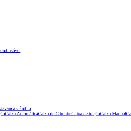
ombustível
Alavanca Câmbio
ção
Caixa Automática
Caixa de Câmbio
Caixa de tração
Caixa Manual
Ca