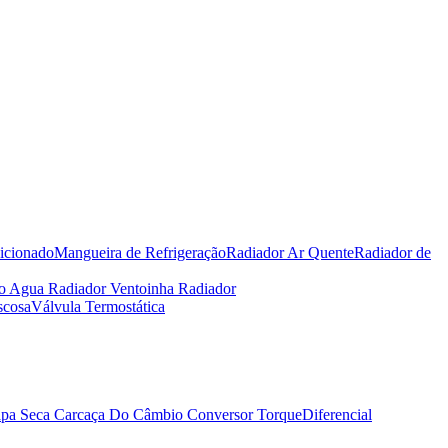
icionado
Mangueira de Refrigeração
Radiador Ar Quente
Radiador de
io Agua Radiador
Ventoinha Radiador
scosa
Válvula Termostática
pa Seca
Carcaça Do Câmbio
Conversor Torque
Diferencial