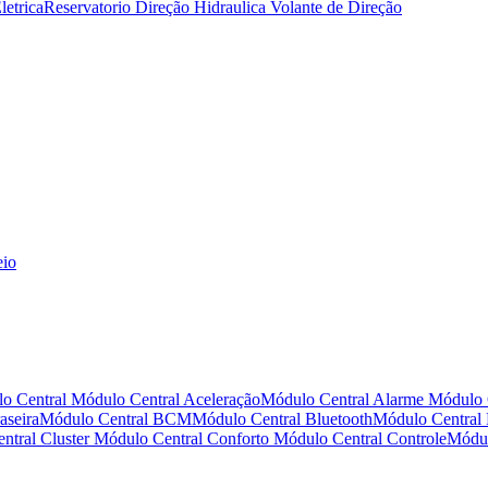
letrica
Reservatorio Direção Hidraulica
Volante de Direção
eio
o Central
Módulo Central Aceleração
Módulo Central Alarme
Módulo 
aseira
Módulo Central BCM
Módulo Central Bluetooth
Módulo Central
ntral Cluster
Módulo Central Conforto
Módulo Central Controle
Módul