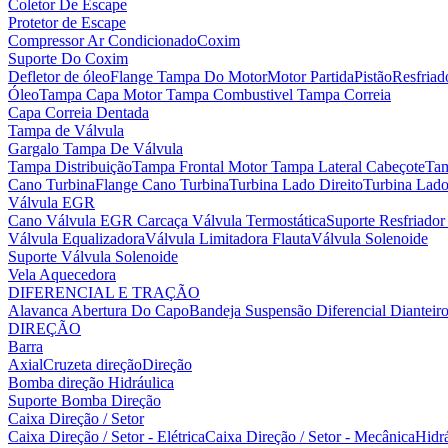
Coletor De Escape
Protetor de Escape
Compressor Ar Condicionado
Coxim
Suporte Do Coxim
Defletor de óleo
Flange Tampa Do Motor
Motor Partida
Pistão
Resfria
Óleo
Tampa Capa Motor
Tampa Combustivel
Tampa Correia
Capa Correia Dentada
Tampa de Válvula
Gargalo Tampa De Válvula
Tampa Distribuição
Tampa Frontal Motor
Tampa Lateral Cabeçote
Tam
Cano Turbina
Flange Cano Turbina
Turbina Lado Direito
Turbina Lad
Válvula EGR
Cano Válvula EGR
Carcaça Válvula Termostática
Suporte Resfriado
Válvula Equalizadora
Válvula Limitadora Flauta
Válvula Solenoide
Suporte Válvula Solenoide
Vela Aquecedora
DIFERENCIAL E TRAÇÃO
Alavanca Abertura Do Capo
Bandeja Suspensão
Diferencial Dianteir
DIREÇÃO
Barra
Axial
Cruzeta direção
Direção
Bomba direção Hidráulica
Suporte Bomba Direção
Caixa Direção / Setor
Caixa Direção / Setor - Elétrica
Caixa Direção / Setor - Mecânica
Hidrá