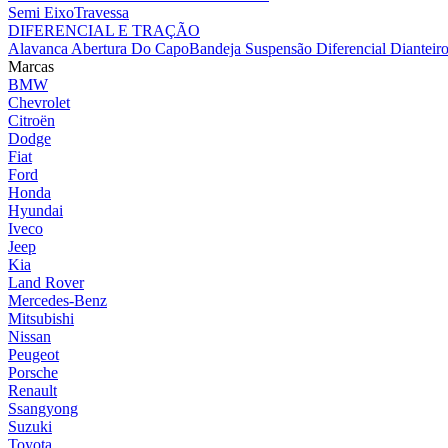
Semi Eixo
Travessa
DIFERENCIAL E TRAÇÃO
Alavanca Abertura Do Capo
Bandeja Suspensão
Diferencial Dianteir
Marcas
BMW
Chevrolet
Citroën
Dodge
Fiat
Ford
Honda
Hyundai
Iveco
Jeep
Kia
Land Rover
Mercedes-Benz
Mitsubishi
Nissan
Peugeot
Porsche
Renault
Ssangyong
Suzuki
Toyota