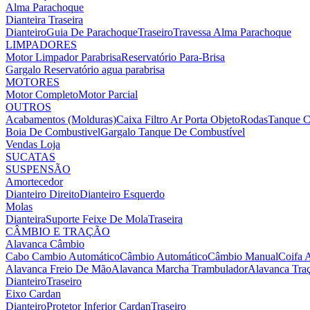
Alma Parachoque
Dianteira
Traseira
Dianteiro
Guia De Parachoque
Traseiro
Travessa Alma Parachoque
LIMPADORES
Motor Limpador Parabrisa
Reservatório Para-Brisa
Gargalo Reservatório agua parabrisa
MOTORES
Motor Completo
Motor Parcial
OUTROS
Acabamentos (Molduras)
Caixa Filtro Ar
Porta Objeto
Rodas
Tanque C
Boia De Combustivel
Gargalo Tanque De Combustível
Vendas Loja
SUCATAS
SUSPENSÃO
Amortecedor
Dianteiro Direito
Dianteiro Esquerdo
Molas
Dianteira
Suporte Feixe De Mola
Traseira
CÂMBIO E TRAÇÃO
Alavanca Câmbio
Cabo Cambio Automático
Câmbio Automático
Câmbio Manual
Coifa 
Alavanca Freio De Mão
Alavanca Marcha Trambulador
Alavanca Tra
Dianteiro
Traseiro
Eixo Cardan
Dianteiro
Protetor Inferior Cardan
Traseiro