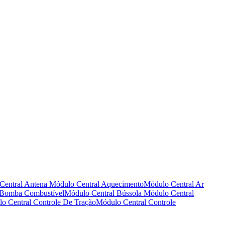
Central Antena
Módulo Central Aquecimento
Módulo Central Ar
 Bomba Combustível
Módulo Central Bússola
Módulo Central
o Central Controle De Tração
Módulo Central Controle