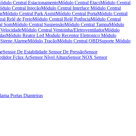
ódulo Central Estacionamento
Módulo Central Etacs
Módulo Central
dulo Central Injeção
Módulo Central Interface
Módulo Central
ar
Módulo Central Park Assist
Módulo Central Porta
Módulo Central
al Relé de Freio
Módulo Central Relé Potência
Módulo Central
al Som
Módulo Central Suspensão
Módulo Central Tampa
Módulo
 Velocidade
Módulo Central Ventoinha/Eletroventilador
Módulo
das
Módulo Reator Led
Modulo Receptor Eletronico
Módulo
Sirene Alarme
Módulo Tração
Módulo Central OBD
Suporte Módulo
me
Sensor De Estabilidade
Sensor De Pressão
Sensor
didor Fçlux Ar
Sensor Nível Altura
Sensor NOX
Sensor
alama
Portas Dianteiras