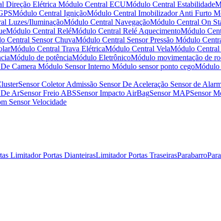
l Direção Elétrica
Módulo Central ECU
Módulo Central Estabilidade
M
 GPS
Módulo Central Ignição
Módulo Central Imobilizador Anti Furto
Mó
al Luzes/Iluminação
Módulo Central Navegação
Módulo Central On St
ue
Módulo Central Relé
Módulo Central Relé Aquecimento
Módulo Centr
o Central Sensor Chuva
Módulo Central Sensor Pressão
Módulo Centr
olar
Módulo Central Trava Elétrica
Módulo Central Vela
Módulo Central
cia
Módulo de potência
Módulo Eletrônico
Módulo movimentação de ro
r De Camera
Módulo Sensor Interno
Módulo sensor ponto cego
Módulo 
luster
Sensor Coletor Admissão
Sensor De Aceleração
Sensor de Alar
 De Ar
Sensor Freio ABS
Sensor Impacto AirBag
Sensor MAP
Sensor Me
som
Sensor Velocidade
rtas
Limitador Portas Dianteiras
Limitador Portas Traseiras
Parabarro
Par