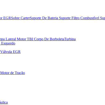
dor EGR
Sobre Carter
Suporte De Bateria
Suporte Filtro Combustível
Sup
pa Lateral Motor
TBI Corpo De Borboleta
Turbina
o Esquerdo
r Válvula EGR
o
Motor de Tração
ulica