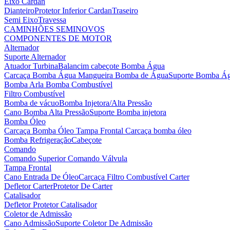
Eixo Cardan
Dianteiro
Protetor Inferior Cardan
Traseiro
Semi Eixo
Travessa
CAMINHÕES SEMINOVOS
COMPONENTES DE MOTOR
Alternador
Suporte Alternador
Atuador Turbina
Balancim cabeçote
Bomba Água
Carcaça Bomba Água
Mangueira Bomba de Água
Suporte Bomba Á
Bomba Arla
Bomba Combustível
Filtro Combustível
Bomba de vácuo
Bomba Injetora/Alta Pressão
Cano Bomba Alta Pressão
Suporte Bomba injetora
Bomba Óleo
Carcaça Bomba Óleo
Tampa Frontal Carcaça bomba óleo
Bomba Refrigeração
Cabeçote
Comando
Comando Superior
Comando Válvula
Tampa Frontal
Cano Entrada De Óleo
Carcaça Filtro Combustível
Carter
Defletor Carter
Protetor De Carter
Catalisador
Defletor Protetor Catalisador
Coletor de Admissão
Cano Admissão
Suporte Coletor De Admissão