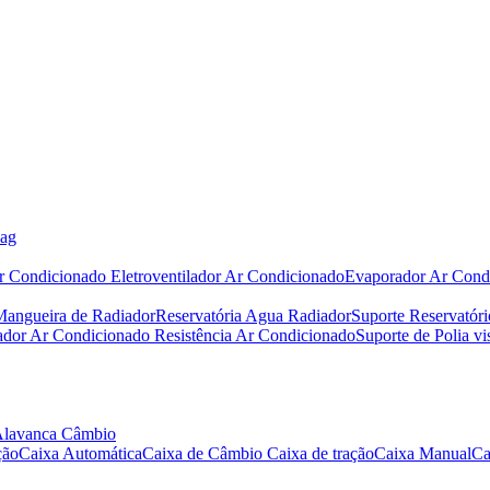
bag
r Condicionado
Eletroventilador Ar Condicionado
Evaporador Ar Cond
Mangueira de Radiador
Reservatória Agua Radiador
Suporte Reservatór
iador Ar Condicionado
Resistência Ar Condicionado
Suporte de Polia vi
Alavanca Câmbio
ção
Caixa Automática
Caixa de Câmbio
Caixa de tração
Caixa Manual
Ca