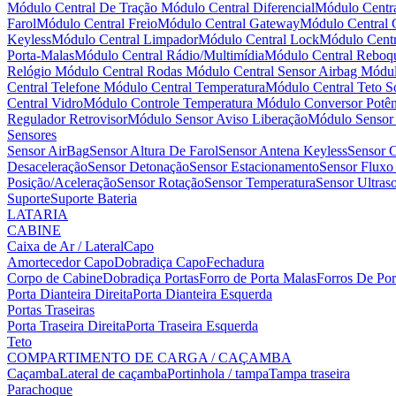
Módulo Central De Tração
Módulo Central Diferencial
Módulo Centra
Farol
Módulo Central Freio
Módulo Central Gateway
Módulo Central
Keyless
Módulo Central Limpador
Módulo Central Lock
Módulo Centr
Porta-Malas
Módulo Central Rádio/Multimídia
Módulo Central Reboq
Relógio
Módulo Central Rodas
Módulo Central Sensor Airbag
Módul
Central Telefone
Módulo Central Temperatura
Módulo Central Teto S
Central Vidro
Módulo Controle Temperatura
Módulo Conversor Potên
Regulador Retrovisor
Módulo Sensor Aviso Liberação
Módulo Senso
Sensores
Sensor AirBag
Sensor Altura De Farol
Sensor Antena Keyless
Sensor C
Desaceleração
Sensor Detonação
Sensor Estacionamento
Sensor Fluxo
Posição/Aceleração
Sensor Rotação
Sensor Temperatura
Sensor Ultra
Suporte
Suporte Bateria
LATARIA
CABINE
Caixa de Ar / Lateral
Capo
Amortecedor Capo
Dobradiça Capo
Fechadura
Corpo de Cabine
Dobradiça Portas
Forro de Porta Malas
Forros De Po
Porta Dianteira Direita
Porta Dianteira Esquerda
Portas Traseiras
Porta Traseira Direita
Porta Traseira Esquerda
Teto
COMPARTIMENTO DE CARGA / CAÇAMBA
Caçamba
Lateral de caçamba
Portinhola / tampa
Tampa traseira
Parachoque