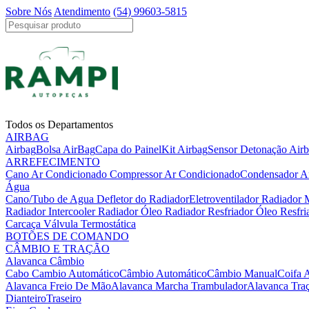
Sobre Nós
Atendimento
(54) 99603-5815
Todos os Departamentos
AIRBAG
Airbag
Bolsa AirBag
Capa do Painel
Kit Airbag
Sensor Detonação Air
ARREFECIMENTO
Cano Ar Condicionado
Compressor Ar Condicionado
Condensador A
Água
Cano/Tubo de Agua
Defletor do Radiador
Eletroventilador Radiador
Radiador Intercooler
Radiador Óleo
Radiador Resfriador Óleo
Resfr
Carcaça Válvula Termostática
BOTÕES DE COMANDO
CÂMBIO E TRAÇÃO
Alavanca Câmbio
Cabo Cambio Automático
Câmbio Automático
Câmbio Manual
Coifa 
Alavanca Freio De Mão
Alavanca Marcha Trambulador
Alavanca Tra
Dianteiro
Traseiro