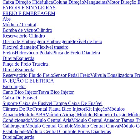
Caixa Direção Hidráulica
Coluna Direção
Mangueiras
Motor Direção E
FAROIS E SINALEIRAS
FREIO E EMBREAGEM
Abs
Módulo / Central
Bomba de vácuo
Cilindro
Reservatório Cilindro
Disco de Embreagem
Embreagem
Flexível de freio
Flexível dianteiro
Flexível traseiro
Freios
Hidrovácuo
Pedais
Pinça de Freio Dianteira
Direita
Esquerda
Pinça de Freio Traseira
Direita
Esquerda
Reservatório Fluido Freio
Sensor Pedal Freio
Válvula Equalizadora Fr
INJEÇÃO E ELÉTRICA
Bico Injetor
Cano Bico Injetor
Trava Bico Injetor
Caixa De Fusível
Suporte Caixa de Fusível
Tampa Caixa De Fusível
Câmera De Ré/Frontal
Flauta Bico Injetor
Kit Injeção
Módulos
Atuador
Modulo ABS
Módulo Airbag
Módulo Bloqueio Tração
Módul
Condicionado
Módulo Central Arla
Módulo Central Atuador Tampa Tr
Calibragem
Módulo Central Câmbio
Módulo Central Chuva
Módulo Ce
Estabilidade
Módulo Central Controle Portas Dianteiras
Direita
Esquerda