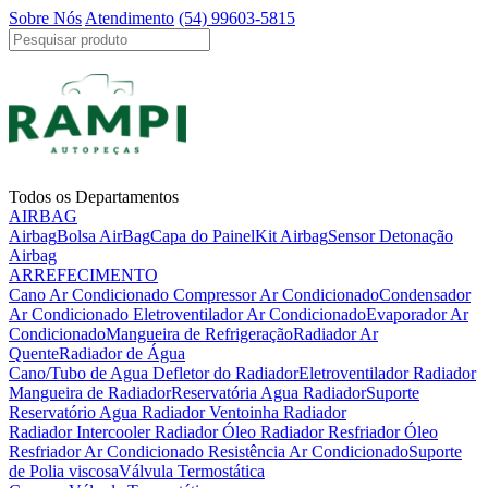
Sobre Nós
Atendimento
(54) 99603-5815
Todos os Departamentos
AIRBAG
Airbag
Bolsa AirBag
Capa do Painel
Kit Airbag
Sensor Detonação
Airbag
ARREFECIMENTO
Cano Ar Condicionado
Compressor Ar Condicionado
Condensador
Ar Condicionado
Eletroventilador Ar Condicionado
Evaporador Ar
Condicionado
Mangueira de Refrigeração
Radiador Ar
Quente
Radiador de Água
Cano/Tubo de Agua
Defletor do Radiador
Eletroventilador Radiador
Mangueira de Radiador
Reservatória Agua Radiador
Suporte
Reservatório Agua Radiador
Ventoinha Radiador
Radiador Intercooler
Radiador Óleo
Radiador Resfriador Óleo
Resfriador Ar Condicionado
Resistência Ar Condicionado
Suporte
de Polia viscosa
Válvula Termostática