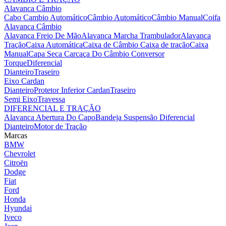
Alavanca Câmbio
Cabo Cambio Automático
Câmbio Automático
Câmbio Manual
Coifa
Alavanca Câmbio
Alavanca Freio De Mão
Alavanca Marcha Trambulador
Alavanca
Tração
Caixa Automática
Caixa de Câmbio
Caixa de tração
Caixa
Manual
Capa Seca
Carcaça Do Câmbio
Conversor
Torque
Diferencial
Dianteiro
Traseiro
Eixo Cardan
Dianteiro
Protetor Inferior Cardan
Traseiro
Semi Eixo
Travessa
DIFERENCIAL E TRAÇÃO
Alavanca Abertura Do Capo
Bandeja Suspensão
Diferencial
Dianteiro
Motor de Tração
Marcas
BMW
Chevrolet
Citroën
Dodge
Fiat
Ford
Honda
Hyundai
Iveco