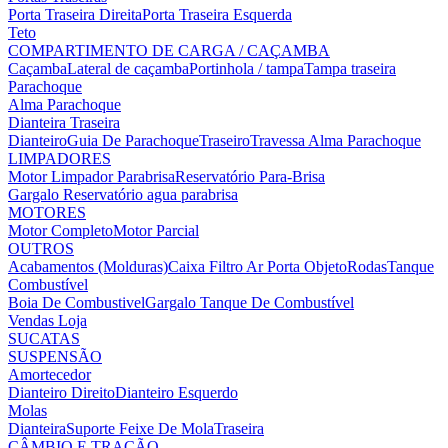
Porta Traseira Direita
Porta Traseira Esquerda
Teto
COMPARTIMENTO DE CARGA / CAÇAMBA
Caçamba
Lateral de caçamba
Portinhola / tampa
Tampa traseira
Parachoque
Alma Parachoque
Dianteira
Traseira
Dianteiro
Guia De Parachoque
Traseiro
Travessa Alma Parachoque
LIMPADORES
Motor Limpador Parabrisa
Reservatório Para-Brisa
Gargalo Reservatório agua parabrisa
MOTORES
Motor Completo
Motor Parcial
OUTROS
Acabamentos (Molduras)
Caixa Filtro Ar
Porta Objeto
Rodas
Tanque
Combustível
Boia De Combustivel
Gargalo Tanque De Combustível
Vendas Loja
SUCATAS
SUSPENSÃO
Amortecedor
Dianteiro Direito
Dianteiro Esquerdo
Molas
Dianteira
Suporte Feixe De Mola
Traseira
CÂMBIO E TRAÇÃO