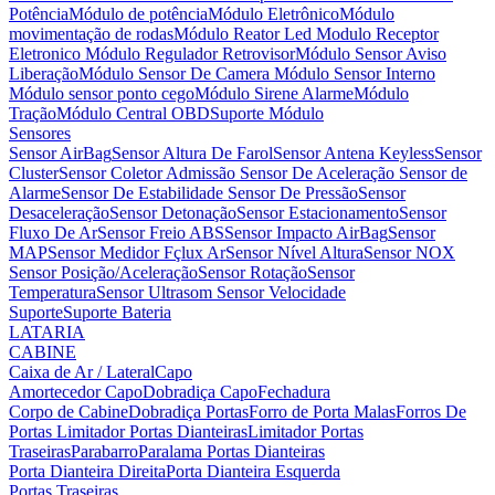
Potência
Módulo de potência
Módulo Eletrônico
Módulo
movimentação de rodas
Módulo Reator Led
Modulo Receptor
Eletronico
Módulo Regulador Retrovisor
Módulo Sensor Aviso
Liberação
Módulo Sensor De Camera
Módulo Sensor Interno
Módulo sensor ponto cego
Módulo Sirene Alarme
Módulo
Tração
Módulo Central OBD
Suporte Módulo
Sensores
Sensor AirBag
Sensor Altura De Farol
Sensor Antena Keyless
Sensor
Cluster
Sensor Coletor Admissão
Sensor De Aceleração
Sensor de
Alarme
Sensor De Estabilidade
Sensor De Pressão
Sensor
Desaceleração
Sensor Detonação
Sensor Estacionamento
Sensor
Fluxo De Ar
Sensor Freio ABS
Sensor Impacto AirBag
Sensor
MAP
Sensor Medidor Fçlux Ar
Sensor Nível Altura
Sensor NOX
Sensor Posição/Aceleração
Sensor Rotação
Sensor
Temperatura
Sensor Ultrasom
Sensor Velocidade
Suporte
Suporte Bateria
LATARIA
CABINE
Caixa de Ar / Lateral
Capo
Amortecedor Capo
Dobradiça Capo
Fechadura
Corpo de Cabine
Dobradiça Portas
Forro de Porta Malas
Forros De
Portas
Limitador Portas Dianteiras
Limitador Portas
Traseiras
Parabarro
Paralama
Portas Dianteiras
Porta Dianteira Direita
Porta Dianteira Esquerda
Portas Traseiras