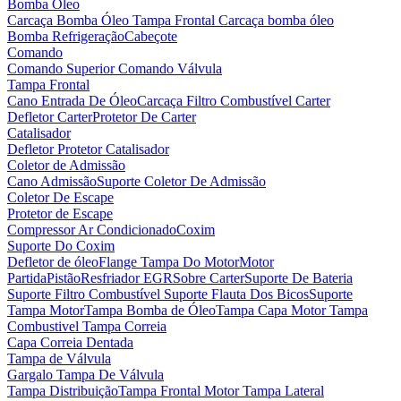
Bomba Óleo
Carcaça Bomba Óleo
Tampa Frontal Carcaça bomba óleo
Bomba Refrigeração
Cabeçote
Comando
Comando Superior
Comando Válvula
Tampa Frontal
Cano Entrada De Óleo
Carcaça Filtro Combustível
Carter
Defletor Carter
Protetor De Carter
Catalisador
Defletor Protetor Catalisador
Coletor de Admissão
Cano Admissão
Suporte Coletor De Admissão
Coletor De Escape
Protetor de Escape
Compressor Ar Condicionado
Coxim
Suporte Do Coxim
Defletor de óleo
Flange Tampa Do Motor
Motor
Partida
Pistão
Resfriador EGR
Sobre Carter
Suporte De Bateria
Suporte Filtro Combustível
Suporte Flauta Dos Bicos
Suporte
Tampa Motor
Tampa Bomba de Óleo
Tampa Capa Motor
Tampa
Combustivel
Tampa Correia
Capa Correia Dentada
Tampa de Válvula
Gargalo Tampa De Válvula
Tampa Distribuição
Tampa Frontal Motor
Tampa Lateral