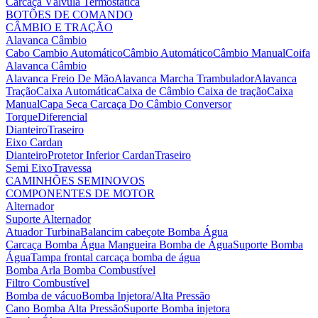
Carcaça Válvula Termostática
BOTÕES DE COMANDO
CÂMBIO E TRAÇÃO
Alavanca Câmbio
Cabo Cambio Automático
Câmbio Automático
Câmbio Manual
Coifa
Alavanca Câmbio
Alavanca Freio De Mão
Alavanca Marcha Trambulador
Alavanca
Tração
Caixa Automática
Caixa de Câmbio
Caixa de tração
Caixa
Manual
Capa Seca
Carcaça Do Câmbio
Conversor
Torque
Diferencial
Dianteiro
Traseiro
Eixo Cardan
Dianteiro
Protetor Inferior Cardan
Traseiro
Semi Eixo
Travessa
CAMINHÕES SEMINOVOS
COMPONENTES DE MOTOR
Alternador
Suporte Alternador
Atuador Turbina
Balancim cabeçote
Bomba Água
Carcaça Bomba Água
Mangueira Bomba de Água
Suporte Bomba
Água
Tampa frontal carcaça bomba de água
Bomba Arla
Bomba Combustível
Filtro Combustível
Bomba de vácuo
Bomba Injetora/Alta Pressão
Cano Bomba Alta Pressão
Suporte Bomba injetora