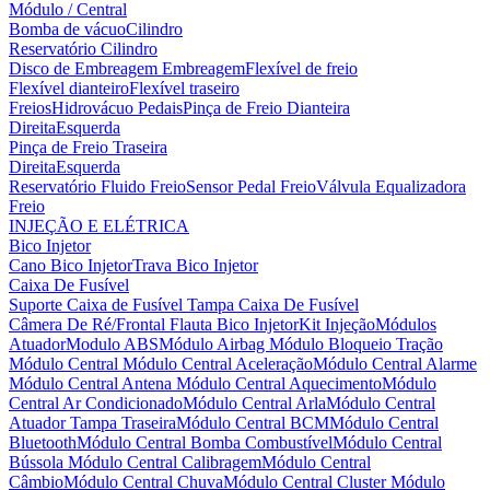
Módulo / Central
Bomba de vácuo
Cilindro
Reservatório Cilindro
Disco de Embreagem
Embreagem
Flexível de freio
Flexível dianteiro
Flexível traseiro
Freios
Hidrovácuo
Pedais
Pinça de Freio Dianteira
Direita
Esquerda
Pinça de Freio Traseira
Direita
Esquerda
Reservatório Fluido Freio
Sensor Pedal Freio
Válvula Equalizadora
Freio
INJEÇÃO E ELÉTRICA
Bico Injetor
Cano Bico Injetor
Trava Bico Injetor
Caixa De Fusível
Suporte Caixa de Fusível
Tampa Caixa De Fusível
Câmera De Ré/Frontal
Flauta Bico Injetor
Kit Injeção
Módulos
Atuador
Modulo ABS
Módulo Airbag
Módulo Bloqueio Tração
Módulo Central
Módulo Central Aceleração
Módulo Central Alarme
Módulo Central Antena
Módulo Central Aquecimento
Módulo
Central Ar Condicionado
Módulo Central Arla
Módulo Central
Atuador Tampa Traseira
Módulo Central BCM
Módulo Central
Bluetooth
Módulo Central Bomba Combustível
Módulo Central
Bússola
Módulo Central Calibragem
Módulo Central
Câmbio
Módulo Central Chuva
Módulo Central Cluster
Módulo