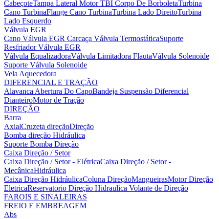
Cabeçote
Tampa Lateral Motor
TBI Corpo De Borboleta
Turbina
Cano Turbina
Flange Cano Turbina
Turbina Lado Direito
Turbina
Lado Esquerdo
Válvula EGR
Cano Válvula EGR
Carcaça Válvula Termostática
Suporte
Resfriador Válvula EGR
Válvula Equalizadora
Válvula Limitadora Flauta
Válvula Solenoide
Suporte Válvula Solenoide
Vela Aquecedora
DIFERENCIAL E TRAÇÃO
Alavanca Abertura Do Capo
Bandeja Suspensão
Diferencial
Dianteiro
Motor de Tração
DIREÇÃO
Barra
Axial
Cruzeta direção
Direção
Bomba direção Hidráulica
Suporte Bomba Direção
Caixa Direção / Setor
Caixa Direção / Setor - Elétrica
Caixa Direção / Setor -
Mecânica
Hidráulica
Caixa Direção Hidráulica
Coluna Direção
Mangueiras
Motor Direção
Eletrica
Reservatorio Direção Hidraulica
Volante de Direção
FAROIS E SINALEIRAS
FREIO E EMBREAGEM
Abs