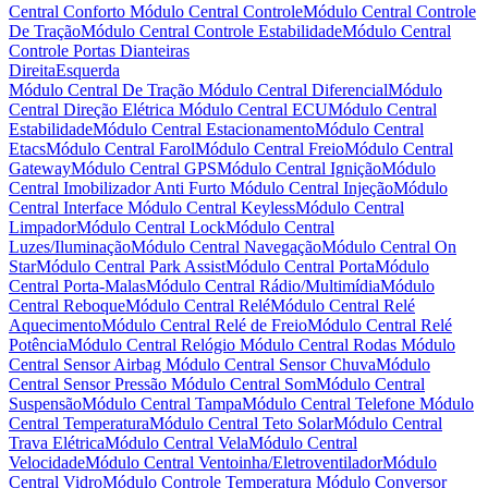
Central Conforto
Módulo Central Controle
Módulo Central Controle
De Tração
Módulo Central Controle Estabilidade
Módulo Central
Controle Portas Dianteiras
Direita
Esquerda
Módulo Central De Tração
Módulo Central Diferencial
Módulo
Central Direção Elétrica
Módulo Central ECU
Módulo Central
Estabilidade
Módulo Central Estacionamento
Módulo Central
Etacs
Módulo Central Farol
Módulo Central Freio
Módulo Central
Gateway
Módulo Central GPS
Módulo Central Ignição
Módulo
Central Imobilizador Anti Furto
Módulo Central Injeção
Módulo
Central Interface
Módulo Central Keyless
Módulo Central
Limpador
Módulo Central Lock
Módulo Central
Luzes/Iluminação
Módulo Central Navegação
Módulo Central On
Star
Módulo Central Park Assist
Módulo Central Porta
Módulo
Central Porta-Malas
Módulo Central Rádio/Multimídia
Módulo
Central Reboque
Módulo Central Relé
Módulo Central Relé
Aquecimento
Módulo Central Relé de Freio
Módulo Central Relé
Potência
Módulo Central Relógio
Módulo Central Rodas
Módulo
Central Sensor Airbag
Módulo Central Sensor Chuva
Módulo
Central Sensor Pressão
Módulo Central Som
Módulo Central
Suspensão
Módulo Central Tampa
Módulo Central Telefone
Módulo
Central Temperatura
Módulo Central Teto Solar
Módulo Central
Trava Elétrica
Módulo Central Vela
Módulo Central
Velocidade
Módulo Central Ventoinha/Eletroventilador
Módulo
Central Vidro
Módulo Controle Temperatura
Módulo Conversor