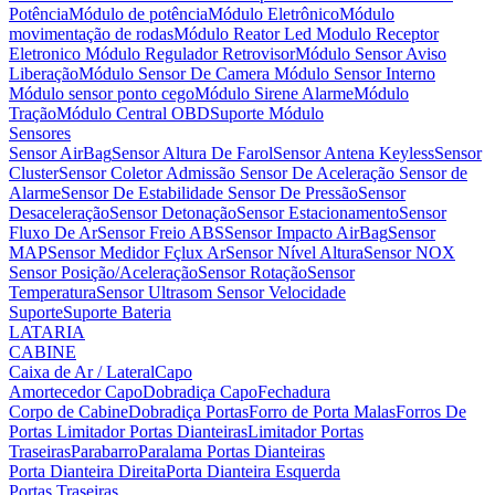
Potência
Módulo de potência
Módulo Eletrônico
Módulo
movimentação de rodas
Módulo Reator Led
Modulo Receptor
Eletronico
Módulo Regulador Retrovisor
Módulo Sensor Aviso
Liberação
Módulo Sensor De Camera
Módulo Sensor Interno
Módulo sensor ponto cego
Módulo Sirene Alarme
Módulo
Tração
Módulo Central OBD
Suporte Módulo
Sensores
Sensor AirBag
Sensor Altura De Farol
Sensor Antena Keyless
Sensor
Cluster
Sensor Coletor Admissão
Sensor De Aceleração
Sensor de
Alarme
Sensor De Estabilidade
Sensor De Pressão
Sensor
Desaceleração
Sensor Detonação
Sensor Estacionamento
Sensor
Fluxo De Ar
Sensor Freio ABS
Sensor Impacto AirBag
Sensor
MAP
Sensor Medidor Fçlux Ar
Sensor Nível Altura
Sensor NOX
Sensor Posição/Aceleração
Sensor Rotação
Sensor
Temperatura
Sensor Ultrasom
Sensor Velocidade
Suporte
Suporte Bateria
LATARIA
CABINE
Caixa de Ar / Lateral
Capo
Amortecedor Capo
Dobradiça Capo
Fechadura
Corpo de Cabine
Dobradiça Portas
Forro de Porta Malas
Forros De
Portas
Limitador Portas Dianteiras
Limitador Portas
Traseiras
Parabarro
Paralama
Portas Dianteiras
Porta Dianteira Direita
Porta Dianteira Esquerda
Portas Traseiras