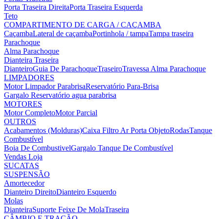
Porta Traseira Direita
Porta Traseira Esquerda
Teto
COMPARTIMENTO DE CARGA / CAÇAMBA
Caçamba
Lateral de caçamba
Portinhola / tampa
Tampa traseira
Parachoque
Alma Parachoque
Dianteira
Traseira
Dianteiro
Guia De Parachoque
Traseiro
Travessa Alma Parachoque
LIMPADORES
Motor Limpador Parabrisa
Reservatório Para-Brisa
Gargalo Reservatório agua parabrisa
MOTORES
Motor Completo
Motor Parcial
OUTROS
Acabamentos (Molduras)
Caixa Filtro Ar
Porta Objeto
Rodas
Tanque
Combustível
Boia De Combustivel
Gargalo Tanque De Combustível
Vendas Loja
SUCATAS
SUSPENSÃO
Amortecedor
Dianteiro Direito
Dianteiro Esquerdo
Molas
Dianteira
Suporte Feixe De Mola
Traseira
CÂMBIO E TRAÇÃO