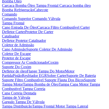
Bomba Óleo
Carcaça Bomba Óleo
Tampa Frontal Carcaça bomba óleo
Bomba Refrigeração
Cabeçote
Comando
Comando Superior
Comando Válvula
Tampa Frontal
Cano Entrada De Óleo
Carcaça Filtro Combustível
Carter
Defletor Carter
Protetor De Carter
Catalisador
Defletor Protetor Catalisador
Coletor de Admissão
Cano Admissão
Suporte Coletor De Admissão
Coletor De Escape
Protetor de Escape
Compressor Ar Condicionado
Coxim
Suporte Do Coxim
Defletor de óleo
Flange Tampa Do Motor
Motor
Partida
Pistão
Resfriador EGR
Sobre Carter
Suporte De Bateria
Suporte Filtro Combustível
Suporte Flauta Dos Bicos
Suporte
Tampa Motor
Tampa Bomba de Óleo
Tampa Capa Motor
Tampa
Combustivel
Tampa Correia
Capa Correia Dentada
Tampa de Válvula
Gargalo Tampa De Válvula
Tampa Distribuição
Tampa Frontal Motor
Tampa Lateral