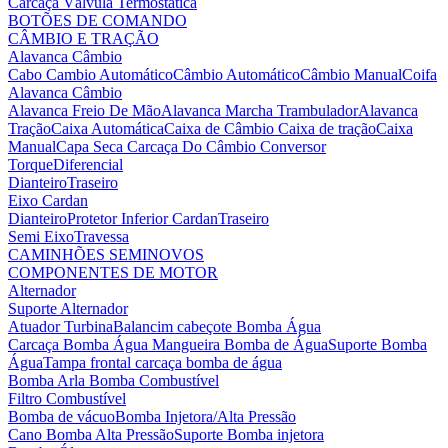
Carcaça Válvula Termostática
BOTÕES DE COMANDO
CÂMBIO E TRAÇÃO
Alavanca Câmbio
Cabo Cambio Automático
Câmbio Automático
Câmbio Manual
Coifa
Alavanca Câmbio
Alavanca Freio De Mão
Alavanca Marcha Trambulador
Alavanca
Tração
Caixa Automática
Caixa de Câmbio
Caixa de tração
Caixa
Manual
Capa Seca
Carcaça Do Câmbio
Conversor
Torque
Diferencial
Dianteiro
Traseiro
Eixo Cardan
Dianteiro
Protetor Inferior Cardan
Traseiro
Semi Eixo
Travessa
CAMINHÕES SEMINOVOS
COMPONENTES DE MOTOR
Alternador
Suporte Alternador
Atuador Turbina
Balancim cabeçote
Bomba Água
Carcaça Bomba Água
Mangueira Bomba de Água
Suporte Bomba
Água
Tampa frontal carcaça bomba de água
Bomba Arla
Bomba Combustível
Filtro Combustível
Bomba de vácuo
Bomba Injetora/Alta Pressão
Cano Bomba Alta Pressão
Suporte Bomba injetora