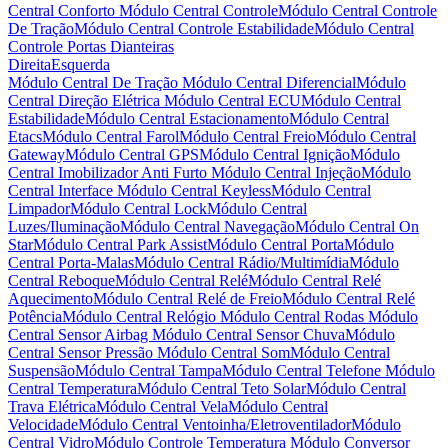
Central Conforto
Módulo Central Controle
Módulo Central Controle
De Tração
Módulo Central Controle Estabilidade
Módulo Central
Controle Portas Dianteiras
Direita
Esquerda
Módulo Central De Tração
Módulo Central Diferencial
Módulo
Central Direção Elétrica
Módulo Central ECU
Módulo Central
Estabilidade
Módulo Central Estacionamento
Módulo Central
Etacs
Módulo Central Farol
Módulo Central Freio
Módulo Central
Gateway
Módulo Central GPS
Módulo Central Ignição
Módulo
Central Imobilizador Anti Furto
Módulo Central Injeção
Módulo
Central Interface
Módulo Central Keyless
Módulo Central
Limpador
Módulo Central Lock
Módulo Central
Luzes/Iluminação
Módulo Central Navegação
Módulo Central On
Star
Módulo Central Park Assist
Módulo Central Porta
Módulo
Central Porta-Malas
Módulo Central Rádio/Multimídia
Módulo
Central Reboque
Módulo Central Relé
Módulo Central Relé
Aquecimento
Módulo Central Relé de Freio
Módulo Central Relé
Potência
Módulo Central Relógio
Módulo Central Rodas
Módulo
Central Sensor Airbag
Módulo Central Sensor Chuva
Módulo
Central Sensor Pressão
Módulo Central Som
Módulo Central
Suspensão
Módulo Central Tampa
Módulo Central Telefone
Módulo
Central Temperatura
Módulo Central Teto Solar
Módulo Central
Trava Elétrica
Módulo Central Vela
Módulo Central
Velocidade
Módulo Central Ventoinha/Eletroventilador
Módulo
Central Vidro
Módulo Controle Temperatura
Módulo Conversor