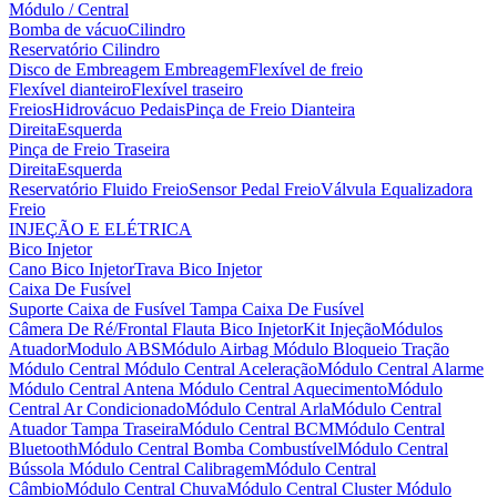
Módulo / Central
Bomba de vácuo
Cilindro
Reservatório Cilindro
Disco de Embreagem
Embreagem
Flexível de freio
Flexível dianteiro
Flexível traseiro
Freios
Hidrovácuo
Pedais
Pinça de Freio Dianteira
Direita
Esquerda
Pinça de Freio Traseira
Direita
Esquerda
Reservatório Fluido Freio
Sensor Pedal Freio
Válvula Equalizadora
Freio
INJEÇÃO E ELÉTRICA
Bico Injetor
Cano Bico Injetor
Trava Bico Injetor
Caixa De Fusível
Suporte Caixa de Fusível
Tampa Caixa De Fusível
Câmera De Ré/Frontal
Flauta Bico Injetor
Kit Injeção
Módulos
Atuador
Modulo ABS
Módulo Airbag
Módulo Bloqueio Tração
Módulo Central
Módulo Central Aceleração
Módulo Central Alarme
Módulo Central Antena
Módulo Central Aquecimento
Módulo
Central Ar Condicionado
Módulo Central Arla
Módulo Central
Atuador Tampa Traseira
Módulo Central BCM
Módulo Central
Bluetooth
Módulo Central Bomba Combustível
Módulo Central
Bússola
Módulo Central Calibragem
Módulo Central
Câmbio
Módulo Central Chuva
Módulo Central Cluster
Módulo