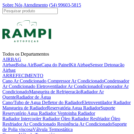
Sobre Nós
Atendimento
(54) 99603-5815
Todos os Departamentos
AIRBAG
Airbag
Bolsa AirBag
Capa do Painel
Kit Airbag
Sensor Detonação
Airbag
ARREFECIMENTO
Cano Ar Condicionado
Compressor Ar Condicionado
Condensador
Ar Condicionado
Eletroventilador Ar Condicionado
Evaporador Ar
Condicionado
Mangueira de Refrigeração
Radiador Ar
Quente
Radiador de Água
Cano/Tubo de Agua
Defletor do Radiador
Eletroventilador Radiador
Mangueira de Radiador
Reservatória Agua Radiador
Suporte
Reservatório Agua Radiador
Ventoinha Radiador
Radiador Intercooler
Radiador Óleo
Radiador Resfriador Óleo
Resfriador Ar Condicionado
Resistência Ar Condicionado
Suporte
de Polia viscosa
Válvula Termostática