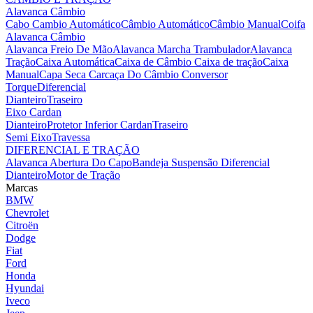
Alavanca Câmbio
Cabo Cambio Automático
Câmbio Automático
Câmbio Manual
Coifa
Alavanca Câmbio
Alavanca Freio De Mão
Alavanca Marcha Trambulador
Alavanca
Tração
Caixa Automática
Caixa de Câmbio
Caixa de tração
Caixa
Manual
Capa Seca
Carcaça Do Câmbio
Conversor
Torque
Diferencial
Dianteiro
Traseiro
Eixo Cardan
Dianteiro
Protetor Inferior Cardan
Traseiro
Semi Eixo
Travessa
DIFERENCIAL E TRAÇÃO
Alavanca Abertura Do Capo
Bandeja Suspensão
Diferencial
Dianteiro
Motor de Tração
Marcas
BMW
Chevrolet
Citroën
Dodge
Fiat
Ford
Honda
Hyundai
Iveco