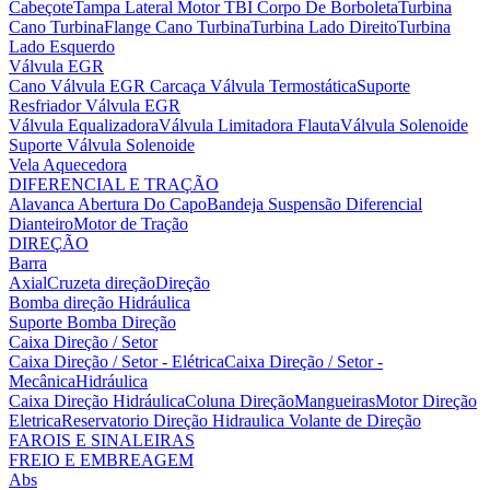
Cabeçote
Tampa Lateral Motor
TBI Corpo De Borboleta
Turbina
Cano Turbina
Flange Cano Turbina
Turbina Lado Direito
Turbina
Lado Esquerdo
Válvula EGR
Cano Válvula EGR
Carcaça Válvula Termostática
Suporte
Resfriador Válvula EGR
Válvula Equalizadora
Válvula Limitadora Flauta
Válvula Solenoide
Suporte Válvula Solenoide
Vela Aquecedora
DIFERENCIAL E TRAÇÃO
Alavanca Abertura Do Capo
Bandeja Suspensão
Diferencial
Dianteiro
Motor de Tração
DIREÇÃO
Barra
Axial
Cruzeta direção
Direção
Bomba direção Hidráulica
Suporte Bomba Direção
Caixa Direção / Setor
Caixa Direção / Setor - Elétrica
Caixa Direção / Setor -
Mecânica
Hidráulica
Caixa Direção Hidráulica
Coluna Direção
Mangueiras
Motor Direção
Eletrica
Reservatorio Direção Hidraulica
Volante de Direção
FAROIS E SINALEIRAS
FREIO E EMBREAGEM
Abs