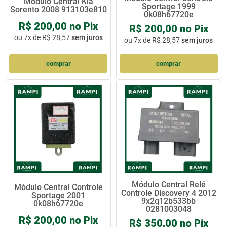
Módulo Central Kia
Sportage 1999
Sorento 2008 913103e810
0k08h67720e
R$ 200,00 no Pix
R$ 200,00 no Pix
ou
7x de R$ 28,57
sem juros
ou
7x de R$ 28,57
sem juros
comprar
comprar
Módulo Central Relé
Módulo Central Controle
Controle Discovery 4 2012
Sportage 2001
9x2q12b533bb
0k08h67720e
0281003048
R$ 200,00 no Pix
R$ 350,00 no Pix