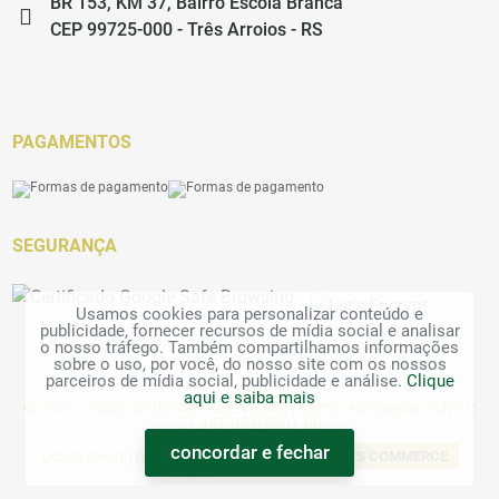
BR 153, KM 37, Bairro Escola Branca
CEP 99725-000 - Três Arroios - RS
PAGAMENTOS
SEGURANÇA
Usamos cookies para personalizar conteúdo e
publicidade, fornecer recursos de mídia social e analisar
o nosso tráfego. Também compartilhamos informações
sobre o uso, por você, do nosso site com os nossos
parceiros de mídia social, publicidade e análise.
Clique
aqui e saiba mais
© 2026 - Todos os direitos reservados. | Rampi Autopeças - CNPJ:
21.447.924/0001-00
concordar e fechar
Desenvolvido por
TECNOLOGIA
ASTRUS COMMERCE