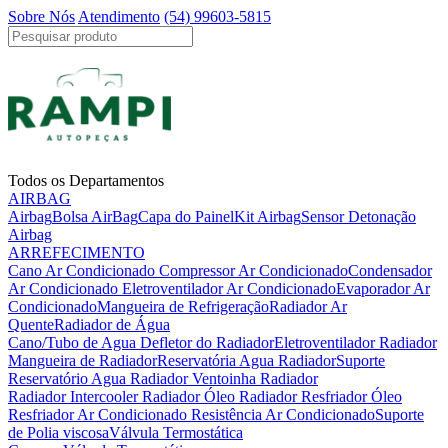
Sobre Nós
Atendimento
(54) 99603-5815
Todos os Departamentos
AIRBAG
Airbag
Bolsa AirBag
Capa do Painel
Kit Airbag
Sensor Detonação
Airbag
ARREFECIMENTO
Cano Ar Condicionado
Compressor Ar Condicionado
Condensador
Ar Condicionado
Eletroventilador Ar Condicionado
Evaporador Ar
Condicionado
Mangueira de Refrigeração
Radiador Ar
Quente
Radiador de Água
Cano/Tubo de Agua
Defletor do Radiador
Eletroventilador Radiador
Mangueira de Radiador
Reservatória Agua Radiador
Suporte
Reservatório Agua Radiador
Ventoinha Radiador
Radiador Intercooler
Radiador Óleo
Radiador Resfriador Óleo
Resfriador Ar Condicionado
Resistência Ar Condicionado
Suporte
de Polia viscosa
Válvula Termostática