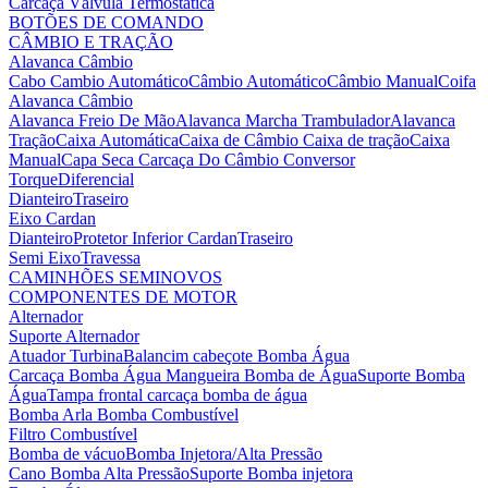
Carcaça Válvula Termostática
BOTÕES DE COMANDO
CÂMBIO E TRAÇÃO
Alavanca Câmbio
Cabo Cambio Automático
Câmbio Automático
Câmbio Manual
Coifa
Alavanca Câmbio
Alavanca Freio De Mão
Alavanca Marcha Trambulador
Alavanca
Tração
Caixa Automática
Caixa de Câmbio
Caixa de tração
Caixa
Manual
Capa Seca
Carcaça Do Câmbio
Conversor
Torque
Diferencial
Dianteiro
Traseiro
Eixo Cardan
Dianteiro
Protetor Inferior Cardan
Traseiro
Semi Eixo
Travessa
CAMINHÕES SEMINOVOS
COMPONENTES DE MOTOR
Alternador
Suporte Alternador
Atuador Turbina
Balancim cabeçote
Bomba Água
Carcaça Bomba Água
Mangueira Bomba de Água
Suporte Bomba
Água
Tampa frontal carcaça bomba de água
Bomba Arla
Bomba Combustível
Filtro Combustível
Bomba de vácuo
Bomba Injetora/Alta Pressão
Cano Bomba Alta Pressão
Suporte Bomba injetora