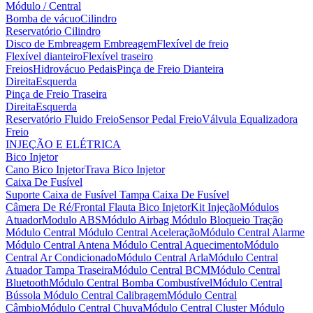
Módulo / Central
Bomba de vácuo
Cilindro
Reservatório Cilindro
Disco de Embreagem
Embreagem
Flexível de freio
Flexível dianteiro
Flexível traseiro
Freios
Hidrovácuo
Pedais
Pinça de Freio Dianteira
Direita
Esquerda
Pinça de Freio Traseira
Direita
Esquerda
Reservatório Fluido Freio
Sensor Pedal Freio
Válvula Equalizadora
Freio
INJEÇÃO E ELÉTRICA
Bico Injetor
Cano Bico Injetor
Trava Bico Injetor
Caixa De Fusível
Suporte Caixa de Fusível
Tampa Caixa De Fusível
Câmera De Ré/Frontal
Flauta Bico Injetor
Kit Injeção
Módulos
Atuador
Modulo ABS
Módulo Airbag
Módulo Bloqueio Tração
Módulo Central
Módulo Central Aceleração
Módulo Central Alarme
Módulo Central Antena
Módulo Central Aquecimento
Módulo
Central Ar Condicionado
Módulo Central Arla
Módulo Central
Atuador Tampa Traseira
Módulo Central BCM
Módulo Central
Bluetooth
Módulo Central Bomba Combustível
Módulo Central
Bússola
Módulo Central Calibragem
Módulo Central
Câmbio
Módulo Central Chuva
Módulo Central Cluster
Módulo