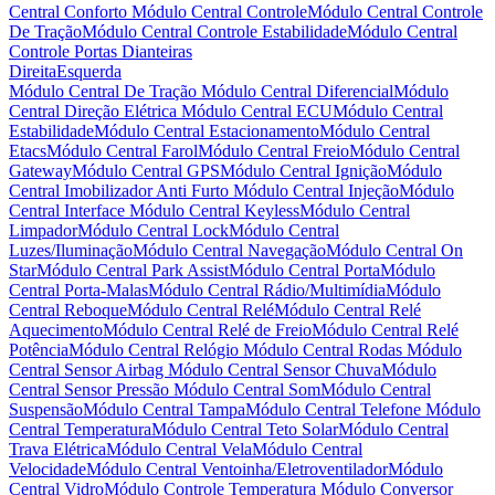
Central Conforto
Módulo Central Controle
Módulo Central Controle
De Tração
Módulo Central Controle Estabilidade
Módulo Central
Controle Portas Dianteiras
Direita
Esquerda
Módulo Central De Tração
Módulo Central Diferencial
Módulo
Central Direção Elétrica
Módulo Central ECU
Módulo Central
Estabilidade
Módulo Central Estacionamento
Módulo Central
Etacs
Módulo Central Farol
Módulo Central Freio
Módulo Central
Gateway
Módulo Central GPS
Módulo Central Ignição
Módulo
Central Imobilizador Anti Furto
Módulo Central Injeção
Módulo
Central Interface
Módulo Central Keyless
Módulo Central
Limpador
Módulo Central Lock
Módulo Central
Luzes/Iluminação
Módulo Central Navegação
Módulo Central On
Star
Módulo Central Park Assist
Módulo Central Porta
Módulo
Central Porta-Malas
Módulo Central Rádio/Multimídia
Módulo
Central Reboque
Módulo Central Relé
Módulo Central Relé
Aquecimento
Módulo Central Relé de Freio
Módulo Central Relé
Potência
Módulo Central Relógio
Módulo Central Rodas
Módulo
Central Sensor Airbag
Módulo Central Sensor Chuva
Módulo
Central Sensor Pressão
Módulo Central Som
Módulo Central
Suspensão
Módulo Central Tampa
Módulo Central Telefone
Módulo
Central Temperatura
Módulo Central Teto Solar
Módulo Central
Trava Elétrica
Módulo Central Vela
Módulo Central
Velocidade
Módulo Central Ventoinha/Eletroventilador
Módulo
Central Vidro
Módulo Controle Temperatura
Módulo Conversor