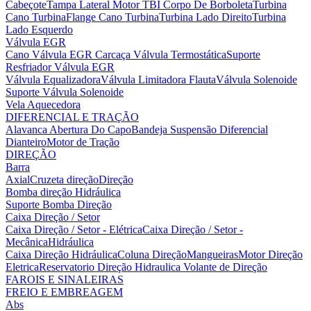
Cabeçote
Tampa Lateral Motor
TBI Corpo De Borboleta
Turbina
Cano Turbina
Flange Cano Turbina
Turbina Lado Direito
Turbina
Lado Esquerdo
Válvula EGR
Cano Válvula EGR
Carcaça Válvula Termostática
Suporte
Resfriador Válvula EGR
Válvula Equalizadora
Válvula Limitadora Flauta
Válvula Solenoide
Suporte Válvula Solenoide
Vela Aquecedora
DIFERENCIAL E TRAÇÃO
Alavanca Abertura Do Capo
Bandeja Suspensão
Diferencial
Dianteiro
Motor de Tração
DIREÇÃO
Barra
Axial
Cruzeta direção
Direção
Bomba direção Hidráulica
Suporte Bomba Direção
Caixa Direção / Setor
Caixa Direção / Setor - Elétrica
Caixa Direção / Setor -
Mecânica
Hidráulica
Caixa Direção Hidráulica
Coluna Direção
Mangueiras
Motor Direção
Eletrica
Reservatorio Direção Hidraulica
Volante de Direção
FAROIS E SINALEIRAS
FREIO E EMBREAGEM
Abs