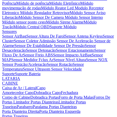
Potência
Módulo de potência
Módulo Eletrônico
Módulo
movimentação de rodas
Módulo Reator Led
Modulo Receptor
Eletronico
Módulo Regulador Retrovisor
Módulo Sensor Aviso
Liberação
Módulo Sensor De Camera
Módulo Sensor Interno
Módulo sensor ponto cego
Módulo Sirene Alarme
Módulo
Tração
Módulo Central OBD
Suporte Módulo
Sensores
Sensor AirBag
Sensor Altura De Farol
Sensor Antena Keyless
Sensor
Cluster
Sensor Coletor Admissão
Sensor De Aceleração
Sensor de
Alarme
Sensor De Estabilidade
Sensor De Pressão
Sensor
Desaceleração
Sensor Detonação
Sensor Estacionamento
Sensor
Fluxo De Ar
Sensor Freio ABS
Sensor Impacto AirBag
Sensor
MAP
Sensor Medidor Fçlux Ar
Sensor Nível Altura
Sensor NOX
Sensor Posição/Aceleração
Sensor Rotação
Sensor
Temperatura
Sensor Ultrasom
Sensor Velocidade
Suporte
Suporte Bateria
LATARIA
CABINE
Caixa de Ar / Lateral
Capo
Amortecedor Capo
Dobradiça Capo
Fechadura
Corpo de Cabine
Dobradiça Portas
Forro de Porta Malas
Forros De
Portas
Limitador Portas Dianteiras
Limitador Portas
Traseiras
Parabarro
Paralama
Portas Dianteiras
Porta Dianteira Direita
Porta Dianteira Esquerda
Portas Traseiras