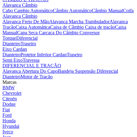
Alavanca Câmbio
Cabo Cambio Automático
Câmbio Automático
Câmbio Manual
Coifa
Alavanca Câmbio
Alavanca Freio De Mão
Alavanca Marcha Trambulador
Alavanca
Tração
Caixa Automática
Caixa de Câmbio
Caixa de tração
Caixa
Manual
Capa Seca
Carcaça Do Câmbio
Conversor
Torque
Diferencial
Dianteiro
Traseiro
Eixo Cardan
Dianteiro
Protetor Inferior Cardan
Traseiro
Semi Eixo
Travessa
DIFERENCIAL E TRAÇÃO
Alavanca Abertura Do Capo
Bandeja Suspensão
Diferencial
Dianteiro
Motor de Tração
Marcas
BMW
Chevrolet
Citroën
Dodge
Fiat
Ford
Honda
Hyundai
Iveco