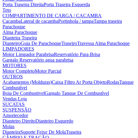
Porta Traseira Direita
Porta Traseira Esquerda
Teto
COMPARTIMENTO DE CARGA / CAÇAMBA
Caçamba
Lateral de caçamba
Portinhola / tampa
Tampa traseira
Parachoque
Alma Parachoque
Dianteira
Traseira
Dianteiro
Guia De Parachoque
Traseiro
Travessa Alma Parachoque
LIMPADORES
Motor Limpador Parabrisa
Reservatório Para-Brisa
Gargalo Reservatório agua parabrisa
MOTORES
Motor Completo
Motor Parcial
OUTROS
Acabamentos (Molduras)
Caixa Filtro Ar
Porta Objeto
Rodas
Tanque
Combustível
Boia De Combustivel
Gargalo Tanque De Combustível
Vendas Loja
SUCATAS
SUSPENSÃO
Amortecedor
Dianteiro Direito
Dianteiro Esquerdo
Molas
Dianteira
Suporte Feixe De Mola
Traseira
CÂMBIO E TRAÇÃO