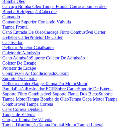
Bomba Óleo
Carcaça Bomba Óleo
Tampa Frontal Carcaça bomba óleo
Bomba Refrigeração
Cabeçote
Comando
Comando Superior
Comando Válvula
Tampa Frontal
Cano Entrada De Óleo
Carcaça Filtro Combustível
Carter
Defletor Carter
Protetor De Carter
Catalisador
Defletor Protetor Catalisador
Coletor de Admissão
Cano Admissão
Suporte Coletor De Admissão
Coletor De Escape
Protetor de Escape
Compressor Ar Condicionado
Coxim
Suporte Do Coxim
Defletor de óleo
Flange Tampa Do Motor
Motor
Partida
Pistão
Resfriador EGR
Sobre Carter
Suporte De Bateria
Suporte Filtro Combustível
Suporte Flauta Dos Bicos
Suporte
Tampa Motor
Tampa Bomba de Óleo
Tampa Capa Motor
Tampa
Combustivel
Tampa Correia
Capa Correia Dentada
Tampa de Válvula
Gargalo Tampa De Válvula
Tampa Distribuição
Tampa Frontal Motor
Tampa Lateral