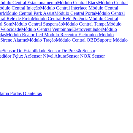
ódulo Central Estacionamento
Módulo Central Etacs
Módulo Central
dulo Central Injeção
Módulo Central Interface
Módulo Central
ar
Módulo Central Park Assist
Módulo Central Porta
Módulo Central
al Relé de Freio
Módulo Central Relé Potência
Módulo Central
al Som
Módulo Central Suspensão
Módulo Central Tampa
Módulo
 Velocidade
Módulo Central Ventoinha/Eletroventilador
Módulo
das
Módulo Reator Led
Modulo Receptor Eletronico
Módulo
Sirene Alarme
Módulo Tração
Módulo Central OBD
Suporte Módulo
me
Sensor De Estabilidade
Sensor De Pressão
Sensor
didor Fçlux Ar
Sensor Nível Altura
Sensor NOX
Sensor
alama
Portas Dianteiras