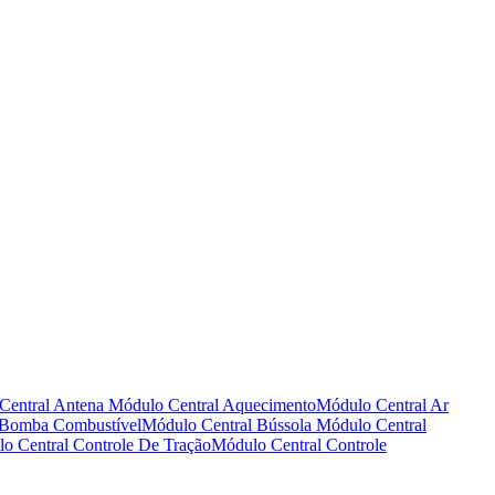
Central Antena
Módulo Central Aquecimento
Módulo Central Ar
 Bomba Combustível
Módulo Central Bússola
Módulo Central
o Central Controle De Tração
Módulo Central Controle