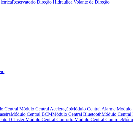
letrica
Reservatorio Direção Hidraulica
Volante de Direção
eio
o Central
Módulo Central Aceleração
Módulo Central Alarme
Módulo 
aseira
Módulo Central BCM
Módulo Central Bluetooth
Módulo Central
ntral Cluster
Módulo Central Conforto
Módulo Central Controle
Módul