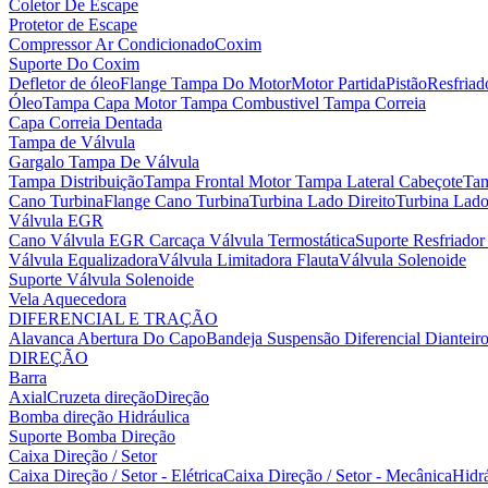
Coletor De Escape
Protetor de Escape
Compressor Ar Condicionado
Coxim
Suporte Do Coxim
Defletor de óleo
Flange Tampa Do Motor
Motor Partida
Pistão
Resfria
Óleo
Tampa Capa Motor
Tampa Combustivel
Tampa Correia
Capa Correia Dentada
Tampa de Válvula
Gargalo Tampa De Válvula
Tampa Distribuição
Tampa Frontal Motor
Tampa Lateral Cabeçote
Tam
Cano Turbina
Flange Cano Turbina
Turbina Lado Direito
Turbina Lad
Válvula EGR
Cano Válvula EGR
Carcaça Válvula Termostática
Suporte Resfriado
Válvula Equalizadora
Válvula Limitadora Flauta
Válvula Solenoide
Suporte Válvula Solenoide
Vela Aquecedora
DIFERENCIAL E TRAÇÃO
Alavanca Abertura Do Capo
Bandeja Suspensão
Diferencial Dianteir
DIREÇÃO
Barra
Axial
Cruzeta direção
Direção
Bomba direção Hidráulica
Suporte Bomba Direção
Caixa Direção / Setor
Caixa Direção / Setor - Elétrica
Caixa Direção / Setor - Mecânica
Hidrá