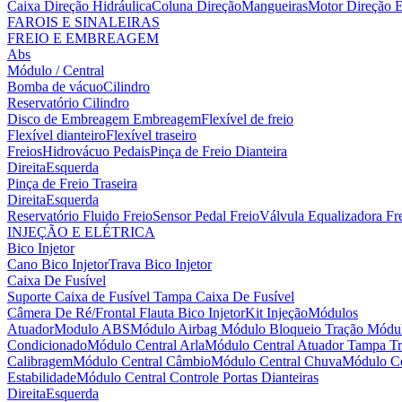
Caixa Direção Hidráulica
Coluna Direção
Mangueiras
Motor Direção E
FAROIS E SINALEIRAS
FREIO E EMBREAGEM
Abs
Módulo / Central
Bomba de vácuo
Cilindro
Reservatório Cilindro
Disco de Embreagem
Embreagem
Flexível de freio
Flexível dianteiro
Flexível traseiro
Freios
Hidrovácuo
Pedais
Pinça de Freio Dianteira
Direita
Esquerda
Pinça de Freio Traseira
Direita
Esquerda
Reservatório Fluido Freio
Sensor Pedal Freio
Válvula Equalizadora Fr
INJEÇÃO E ELÉTRICA
Bico Injetor
Cano Bico Injetor
Trava Bico Injetor
Caixa De Fusível
Suporte Caixa de Fusível
Tampa Caixa De Fusível
Câmera De Ré/Frontal
Flauta Bico Injetor
Kit Injeção
Módulos
Atuador
Modulo ABS
Módulo Airbag
Módulo Bloqueio Tração
Módul
Condicionado
Módulo Central Arla
Módulo Central Atuador Tampa Tr
Calibragem
Módulo Central Câmbio
Módulo Central Chuva
Módulo Ce
Estabilidade
Módulo Central Controle Portas Dianteiras
Direita
Esquerda