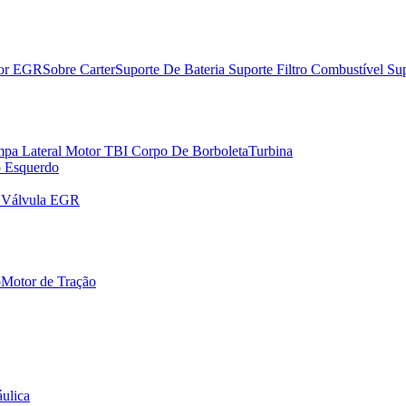
dor EGR
Sobre Carter
Suporte De Bateria
Suporte Filtro Combustível
Sup
pa Lateral Motor
TBI Corpo De Borboleta
Turbina
o Esquerdo
r Válvula EGR
o
Motor de Tração
ulica