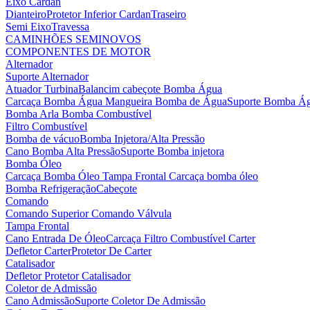
Eixo Cardan
Dianteiro
Protetor Inferior Cardan
Traseiro
Semi Eixo
Travessa
CAMINHÕES SEMINOVOS
COMPONENTES DE MOTOR
Alternador
Suporte Alternador
Atuador Turbina
Balancim cabeçote
Bomba Água
Carcaça Bomba Água
Mangueira Bomba de Água
Suporte Bomba Á
Bomba Arla
Bomba Combustível
Filtro Combustível
Bomba de vácuo
Bomba Injetora/Alta Pressão
Cano Bomba Alta Pressão
Suporte Bomba injetora
Bomba Óleo
Carcaça Bomba Óleo
Tampa Frontal Carcaça bomba óleo
Bomba Refrigeração
Cabeçote
Comando
Comando Superior
Comando Válvula
Tampa Frontal
Cano Entrada De Óleo
Carcaça Filtro Combustível
Carter
Defletor Carter
Protetor De Carter
Catalisador
Defletor Protetor Catalisador
Coletor de Admissão
Cano Admissão
Suporte Coletor De Admissão