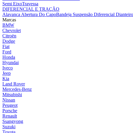
Semi Eixo
Travessa
DIFERENCIAL E TRAÇÃO
Alavanca Abertura Do Capo
Bandeja Suspensão
Diferencial Dianteir
Marcas
BMW
Chevrolet
Citroën
Dodge
Fiat
Ford
Honda
Hyundai
Iveco
Jeep
Kia
Land Rover
Mercedes-Benz
Mitsubishi
Nissan
Peugeot
Porsche
Renault
Ssangyong
Suzuki
Toyota