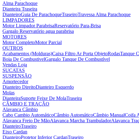
Alma Parachoque
Dianteira
Traseira
Dianteiro
Guia De Parachoque
Traseiro
Travessa Alma Parachoque
LIMPADORES
Motor Limpador Parabrisa
Reservatório Para-Brisa
Gargalo Reservatório agua parabrisa
MOTORES
Motor Completo
Motor Parcial
OUTROS
Acabamentos (Molduras)
Caixa Filtro Ar
Porta Objeto
Rodas
Tanque C
Boia De Combustivel
Gargalo Tanque De Combustível
Vendas Loja
SUCATAS
SUSPENSÃO
Amortecedor
Dianteiro Direito
Dianteiro Esquerdo
Molas
Dianteira
Suporte Feixe De Mola
Traseira
CÂMBIO E TRAÇÃO
Alavanca Câmbio
Cabo Cambio Automático
Câmbio Automático
Câmbio Manual
Coifa 
Alavanca Freio De Mão
Alavanca Marcha Trambulador
Alavanca Tra
Dianteiro
Traseiro
Eixo Cardan
Dianteiro
Protetor Inferior Cardan
Traseiro