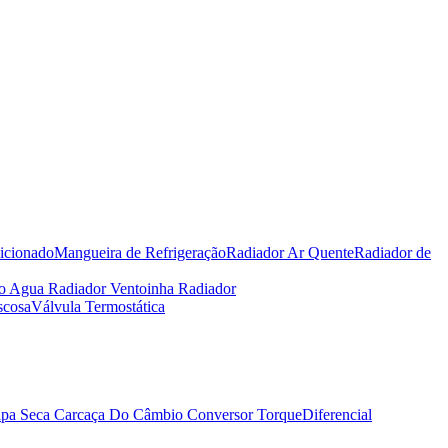
icionado
Mangueira de Refrigeração
Radiador Ar Quente
Radiador de
io Agua Radiador
Ventoinha Radiador
scosa
Válvula Termostática
pa Seca
Carcaça Do Câmbio
Conversor Torque
Diferencial