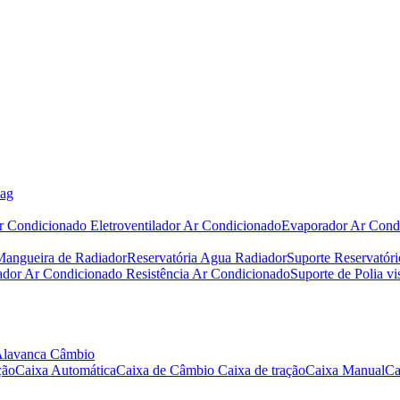
bag
r Condicionado
Eletroventilador Ar Condicionado
Evaporador Ar Cond
Mangueira de Radiador
Reservatória Agua Radiador
Suporte Reservatór
iador Ar Condicionado
Resistência Ar Condicionado
Suporte de Polia vi
Alavanca Câmbio
ção
Caixa Automática
Caixa de Câmbio
Caixa de tração
Caixa Manual
Ca