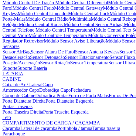
Módulo Central De Tração
Módulo Central Diferencial
Módulo Centra
Farol
Módulo Central Freio
Módulo Central Gateway
Módulo Central
Keyless
Módulo Central Limpador
Módulo Central Lock
Módulo Centr
Porta-Malas
Módulo Central Rádio/Multimídia
Módulo Central Reboq
Relógio
Módulo Central Rodas
Módulo Central Sensor Airbag
Módul
Central Telefone
Módulo Central Temperatura
Módulo Central Teto S
Central Vidro
Módulo Controle Temperatura
Módulo Conversor Potên
Regulador Retrovisor
Módulo Sensor Aviso Liberação
Módulo Senso
Sensores
Sensor AirBag
Sensor Altura De Farol
Sensor Antena Keyless
Sensor C
Desaceleração
Sensor Detonação
Sensor Estacionamento
Sensor Fluxo
Posição/Aceleração
Sensor Rotação
Sensor Temperatura
Sensor Ultra
Suporte
Suporte Bateria
LATARIA
CABINE
Caixa de Ar / Lateral
Capo
Amortecedor Capo
Dobradiça Capo
Fechadura
Corpo de Cabine
Dobradiça Portas
Forro de Porta Malas
Forros De Po
Porta Dianteira Direita
Porta Dianteira Esquerda
Portas Traseiras
Porta Traseira Direita
Porta Traseira Esquerda
Teto
COMPARTIMENTO DE CARGA / CAÇAMBA
Caçamba
Lateral de caçamba
Portinhola / tampa
Tampa traseira
Parachoque