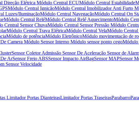
l Direção Elétrica
Módulo Central ECU
Módulo Central Estabilidade
M
 GPS
Módulo Central Ignição
Módulo Central Imobilizador Anti Furto
Mó
al Luzes/Iluminação
Módulo Central Navegação
Módulo Central On St
ue
Módulo Central Relé
Módulo Central Relé Aquecimento
Módulo Centr
o Central Sensor Chuva
Módulo Central Sensor Pressão
Módulo Centr
olar
Módulo Central Trava Elétrica
Módulo Central Vela
Módulo Central
cia
Módulo de potência
Módulo Eletrônico
Módulo movimentação de ro
r De Camera
Módulo Sensor Interno
Módulo sensor ponto cego
Módulo 
luster
Sensor Coletor Admissão
Sensor De Aceleração
Sensor de Alar
 De Ar
Sensor Freio ABS
Sensor Impacto AirBag
Sensor MAP
Sensor Me
som
Sensor Velocidade
rtas
Limitador Portas Dianteiras
Limitador Portas Traseiras
Parabarro
Par