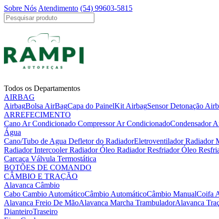
Sobre Nós
Atendimento
(54) 99603-5815
Todos os Departamentos
AIRBAG
Airbag
Bolsa AirBag
Capa do Painel
Kit Airbag
Sensor Detonação Air
ARREFECIMENTO
Cano Ar Condicionado
Compressor Ar Condicionado
Condensador A
Água
Cano/Tubo de Agua
Defletor do Radiador
Eletroventilador Radiador
Radiador Intercooler
Radiador Óleo
Radiador Resfriador Óleo
Resfr
Carcaça Válvula Termostática
BOTÕES DE COMANDO
CÂMBIO E TRAÇÃO
Alavanca Câmbio
Cabo Cambio Automático
Câmbio Automático
Câmbio Manual
Coifa 
Alavanca Freio De Mão
Alavanca Marcha Trambulador
Alavanca Tra
Dianteiro
Traseiro