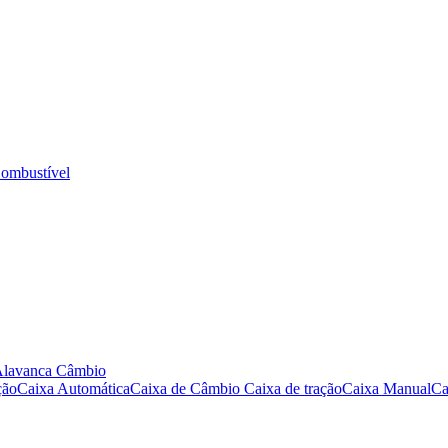
ombustível
Alavanca Câmbio
ção
Caixa Automática
Caixa de Câmbio
Caixa de tração
Caixa Manual
Ca