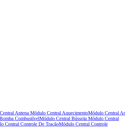
Central Antena
Módulo Central Aquecimento
Módulo Central Ar
 Bomba Combustível
Módulo Central Bússola
Módulo Central
o Central Controle De Tração
Módulo Central Controle