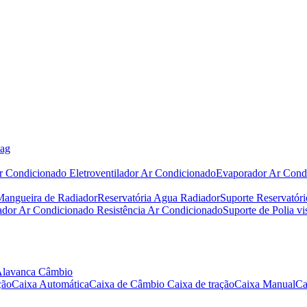
bag
r Condicionado
Eletroventilador Ar Condicionado
Evaporador Ar Cond
Mangueira de Radiador
Reservatória Agua Radiador
Suporte Reservatór
iador Ar Condicionado
Resistência Ar Condicionado
Suporte de Polia vi
Alavanca Câmbio
ção
Caixa Automática
Caixa de Câmbio
Caixa de tração
Caixa Manual
Ca