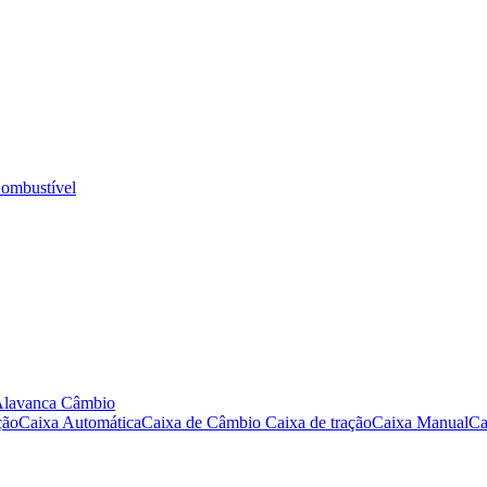
ombustível
Alavanca Câmbio
ção
Caixa Automática
Caixa de Câmbio
Caixa de tração
Caixa Manual
Ca