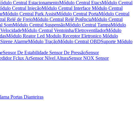
ódulo Central Estacionamento
Módulo Central Etacs
Módulo Central
dulo Central Injeção
Módulo Central Interface
Módulo Central
ar
Módulo Central Park Assist
Módulo Central Porta
Módulo Central
al Relé de Freio
Módulo Central Relé Potência
Módulo Central
al Som
Módulo Central Suspensão
Módulo Central Tampa
Módulo
 Velocidade
Módulo Central Ventoinha/Eletroventilador
Módulo
das
Módulo Reator Led
Modulo Receptor Eletronico
Módulo
Sirene Alarme
Módulo Tração
Módulo Central OBD
Suporte Módulo
me
Sensor De Estabilidade
Sensor De Pressão
Sensor
didor Fçlux Ar
Sensor Nível Altura
Sensor NOX
Sensor
alama
Portas Dianteiras