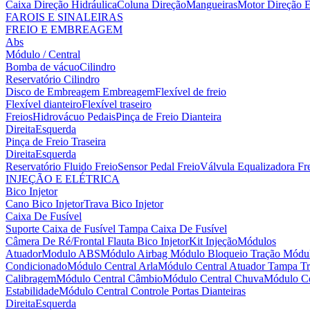
Caixa Direção Hidráulica
Coluna Direção
Mangueiras
Motor Direção E
FAROIS E SINALEIRAS
FREIO E EMBREAGEM
Abs
Módulo / Central
Bomba de vácuo
Cilindro
Reservatório Cilindro
Disco de Embreagem
Embreagem
Flexível de freio
Flexível dianteiro
Flexível traseiro
Freios
Hidrovácuo
Pedais
Pinça de Freio Dianteira
Direita
Esquerda
Pinça de Freio Traseira
Direita
Esquerda
Reservatório Fluido Freio
Sensor Pedal Freio
Válvula Equalizadora Fr
INJEÇÃO E ELÉTRICA
Bico Injetor
Cano Bico Injetor
Trava Bico Injetor
Caixa De Fusível
Suporte Caixa de Fusível
Tampa Caixa De Fusível
Câmera De Ré/Frontal
Flauta Bico Injetor
Kit Injeção
Módulos
Atuador
Modulo ABS
Módulo Airbag
Módulo Bloqueio Tração
Módul
Condicionado
Módulo Central Arla
Módulo Central Atuador Tampa Tr
Calibragem
Módulo Central Câmbio
Módulo Central Chuva
Módulo Ce
Estabilidade
Módulo Central Controle Portas Dianteiras
Direita
Esquerda