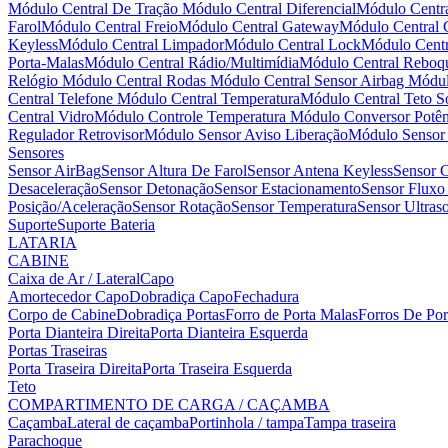
Módulo Central De Tração
Módulo Central Diferencial
Módulo Centra
Farol
Módulo Central Freio
Módulo Central Gateway
Módulo Central
Keyless
Módulo Central Limpador
Módulo Central Lock
Módulo Centr
Porta-Malas
Módulo Central Rádio/Multimídia
Módulo Central Reboq
Relógio
Módulo Central Rodas
Módulo Central Sensor Airbag
Módul
Central Telefone
Módulo Central Temperatura
Módulo Central Teto S
Central Vidro
Módulo Controle Temperatura
Módulo Conversor Potên
Regulador Retrovisor
Módulo Sensor Aviso Liberação
Módulo Senso
Sensores
Sensor AirBag
Sensor Altura De Farol
Sensor Antena Keyless
Sensor C
Desaceleração
Sensor Detonação
Sensor Estacionamento
Sensor Fluxo
Posição/Aceleração
Sensor Rotação
Sensor Temperatura
Sensor Ultra
Suporte
Suporte Bateria
LATARIA
CABINE
Caixa de Ar / Lateral
Capo
Amortecedor Capo
Dobradiça Capo
Fechadura
Corpo de Cabine
Dobradiça Portas
Forro de Porta Malas
Forros De Po
Porta Dianteira Direita
Porta Dianteira Esquerda
Portas Traseiras
Porta Traseira Direita
Porta Traseira Esquerda
Teto
COMPARTIMENTO DE CARGA / CAÇAMBA
Caçamba
Lateral de caçamba
Portinhola / tampa
Tampa traseira
Parachoque