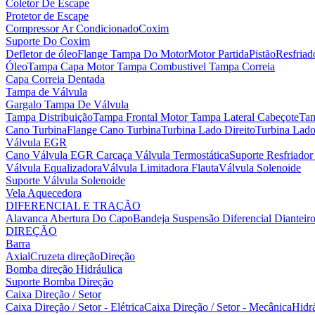
Coletor De Escape
Protetor de Escape
Compressor Ar Condicionado
Coxim
Suporte Do Coxim
Defletor de óleo
Flange Tampa Do Motor
Motor Partida
Pistão
Resfria
Óleo
Tampa Capa Motor
Tampa Combustivel
Tampa Correia
Capa Correia Dentada
Tampa de Válvula
Gargalo Tampa De Válvula
Tampa Distribuição
Tampa Frontal Motor
Tampa Lateral Cabeçote
Tam
Cano Turbina
Flange Cano Turbina
Turbina Lado Direito
Turbina Lad
Válvula EGR
Cano Válvula EGR
Carcaça Válvula Termostática
Suporte Resfriado
Válvula Equalizadora
Válvula Limitadora Flauta
Válvula Solenoide
Suporte Válvula Solenoide
Vela Aquecedora
DIFERENCIAL E TRAÇÃO
Alavanca Abertura Do Capo
Bandeja Suspensão
Diferencial Dianteir
DIREÇÃO
Barra
Axial
Cruzeta direção
Direção
Bomba direção Hidráulica
Suporte Bomba Direção
Caixa Direção / Setor
Caixa Direção / Setor - Elétrica
Caixa Direção / Setor - Mecânica
Hidrá