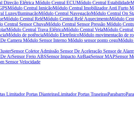
l Direção Elétrica
Módulo Central ECU
Módulo Central Estabilidade
M
 GPS
Módulo Central Ignição
Módulo Central Imobilizador Anti Furto
Mó
al Luzes/Iluminação
Módulo Central Navegação
Módulo Central On St
ue
Módulo Central Relé
Módulo Central Relé Aquecimento
Módulo Centr
o Central Sensor Chuva
Módulo Central Sensor Pressão
Módulo Centr
olar
Módulo Central Trava Elétrica
Módulo Central Vela
Módulo Central
cia
Módulo de potência
Módulo Eletrônico
Módulo movimentação de ro
r De Camera
Módulo Sensor Interno
Módulo sensor ponto cego
Módulo 
luster
Sensor Coletor Admissão
Sensor De Aceleração
Sensor de Alar
 De Ar
Sensor Freio ABS
Sensor Impacto AirBag
Sensor MAP
Sensor Me
som
Sensor Velocidade
rtas
Limitador Portas Dianteiras
Limitador Portas Traseiras
Parabarro
Par