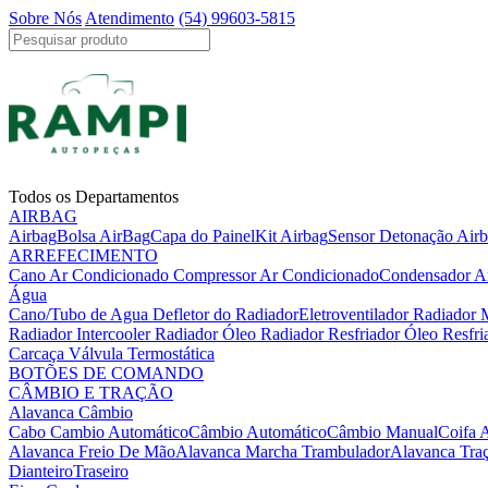
Sobre Nós
Atendimento
(54) 99603-5815
Todos os Departamentos
AIRBAG
Airbag
Bolsa AirBag
Capa do Painel
Kit Airbag
Sensor Detonação Air
ARREFECIMENTO
Cano Ar Condicionado
Compressor Ar Condicionado
Condensador A
Água
Cano/Tubo de Agua
Defletor do Radiador
Eletroventilador Radiador
Radiador Intercooler
Radiador Óleo
Radiador Resfriador Óleo
Resfr
Carcaça Válvula Termostática
BOTÕES DE COMANDO
CÂMBIO E TRAÇÃO
Alavanca Câmbio
Cabo Cambio Automático
Câmbio Automático
Câmbio Manual
Coifa 
Alavanca Freio De Mão
Alavanca Marcha Trambulador
Alavanca Tra
Dianteiro
Traseiro