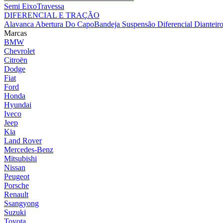
Semi Eixo
Travessa
DIFERENCIAL E TRAÇÃO
Alavanca Abertura Do Capo
Bandeja Suspensão
Diferencial Dianteir
Marcas
BMW
Chevrolet
Citroën
Dodge
Fiat
Ford
Honda
Hyundai
Iveco
Jeep
Kia
Land Rover
Mercedes-Benz
Mitsubishi
Nissan
Peugeot
Porsche
Renault
Ssangyong
Suzuki
Toyota