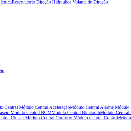
letrica
Reservatorio Direção Hidraulica
Volante de Direção
eio
o Central
Módulo Central Aceleração
Módulo Central Alarme
Módulo 
aseira
Módulo Central BCM
Módulo Central Bluetooth
Módulo Central
ntral Cluster
Módulo Central Conforto
Módulo Central Controle
Módul