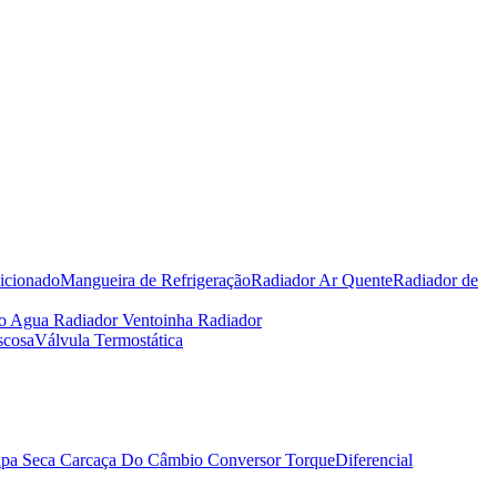
icionado
Mangueira de Refrigeração
Radiador Ar Quente
Radiador de
io Agua Radiador
Ventoinha Radiador
scosa
Válvula Termostática
pa Seca
Carcaça Do Câmbio
Conversor Torque
Diferencial