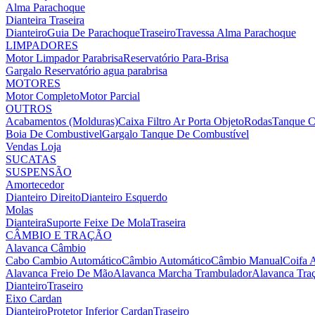
Alma Parachoque
Dianteira
Traseira
Dianteiro
Guia De Parachoque
Traseiro
Travessa Alma Parachoque
LIMPADORES
Motor Limpador Parabrisa
Reservatório Para-Brisa
Gargalo Reservatório agua parabrisa
MOTORES
Motor Completo
Motor Parcial
OUTROS
Acabamentos (Molduras)
Caixa Filtro Ar
Porta Objeto
Rodas
Tanque C
Boia De Combustivel
Gargalo Tanque De Combustível
Vendas Loja
SUCATAS
SUSPENSÃO
Amortecedor
Dianteiro Direito
Dianteiro Esquerdo
Molas
Dianteira
Suporte Feixe De Mola
Traseira
CÂMBIO E TRAÇÃO
Alavanca Câmbio
Cabo Cambio Automático
Câmbio Automático
Câmbio Manual
Coifa 
Alavanca Freio De Mão
Alavanca Marcha Trambulador
Alavanca Tra
Dianteiro
Traseiro
Eixo Cardan
Dianteiro
Protetor Inferior Cardan
Traseiro