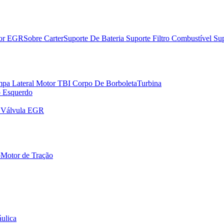
dor EGR
Sobre Carter
Suporte De Bateria
Suporte Filtro Combustível
Sup
pa Lateral Motor
TBI Corpo De Borboleta
Turbina
o Esquerdo
r Válvula EGR
o
Motor de Tração
ulica