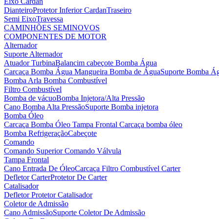
Eixo Cardan
Dianteiro
Protetor Inferior Cardan
Traseiro
Semi Eixo
Travessa
CAMINHÕES SEMINOVOS
COMPONENTES DE MOTOR
Alternador
Suporte Alternador
Atuador Turbina
Balancim cabeçote
Bomba Água
Carcaça Bomba Água
Mangueira Bomba de Água
Suporte Bomba Á
Bomba Arla
Bomba Combustível
Filtro Combustível
Bomba de vácuo
Bomba Injetora/Alta Pressão
Cano Bomba Alta Pressão
Suporte Bomba injetora
Bomba Óleo
Carcaça Bomba Óleo
Tampa Frontal Carcaça bomba óleo
Bomba Refrigeração
Cabeçote
Comando
Comando Superior
Comando Válvula
Tampa Frontal
Cano Entrada De Óleo
Carcaça Filtro Combustível
Carter
Defletor Carter
Protetor De Carter
Catalisador
Defletor Protetor Catalisador
Coletor de Admissão
Cano Admissão
Suporte Coletor De Admissão