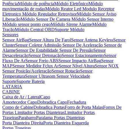
Potência
Módulo de potência
Módulo Eletrônico
Módulo
movimentação de rodas
Módulo Reator Led
Modulo Receptor
Eletronico
Módulo Regulador Retrovisor
Módulo Sensor Aviso
Liberação
Módulo Sensor De Camera
Módulo Sensor Interno
Módulo sensor ponto cego
Módulo Sirene Alarme
Módulo
Tração
Módulo Central OBD
Suporte Módulo
Sensores
Sensor AirBag
Sensor Altura De Farol
Sensor Antena Keyless
Sensor
Cluster
Sensor Coletor Admissão
Sensor De Aceleração
Sensor de
Alarme
Sensor De Estabilidade
Sensor De Pressão
Sensor
Desaceleração
Sensor Detonação
Sensor Estacionamento
Sensor
Fluxo De Ar
Sensor Freio ABS
Sensor Impacto AirBag
Sensor
MAP
Sensor Medidor Fçlux Ar
Sensor Nível Altura
Sensor NOX
Sensor Posição/Aceleração
Sensor Rotação
Sensor
Temperatura
Sensor Ultrasom
Sensor Velocidade
Suporte
Suporte Bateria
LATARIA
CABINE
Caixa de Ar / Lateral
Capo
Amortecedor Capo
Dobradiça Capo
Fechadura
Corpo de Cabine
Dobradiça Portas
Forro de Porta Malas
Forros De
Portas
Limitador Portas Dianteiras
Limitador Portas
Traseiras
Parabarro
Paralama
Portas Dianteiras
Porta Dianteira Direita
Porta Dianteira Esquerda
Portas Traseiras