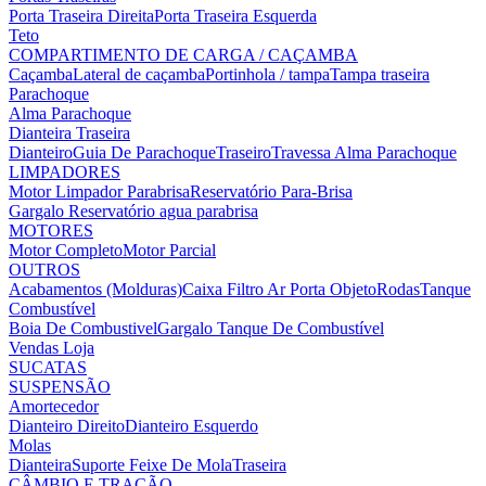
Porta Traseira Direita
Porta Traseira Esquerda
Teto
COMPARTIMENTO DE CARGA / CAÇAMBA
Caçamba
Lateral de caçamba
Portinhola / tampa
Tampa traseira
Parachoque
Alma Parachoque
Dianteira
Traseira
Dianteiro
Guia De Parachoque
Traseiro
Travessa Alma Parachoque
LIMPADORES
Motor Limpador Parabrisa
Reservatório Para-Brisa
Gargalo Reservatório agua parabrisa
MOTORES
Motor Completo
Motor Parcial
OUTROS
Acabamentos (Molduras)
Caixa Filtro Ar
Porta Objeto
Rodas
Tanque
Combustível
Boia De Combustivel
Gargalo Tanque De Combustível
Vendas Loja
SUCATAS
SUSPENSÃO
Amortecedor
Dianteiro Direito
Dianteiro Esquerdo
Molas
Dianteira
Suporte Feixe De Mola
Traseira
CÂMBIO E TRAÇÃO