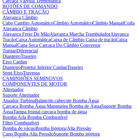
Carcaça Válvula Termostática
BOTÕES DE COMANDO
CÂMBIO E TRAÇÃO
Alavanca Câmbio
Cabo Cambio Automático
Câmbio Automático
Câmbio Manual
Coifa
Alavanca Câmbio
Alavanca Freio De Mão
Alavanca Marcha Trambulador
Alavanca
Tração
Caixa Automática
Caixa de Câmbio
Caixa de tração
Caixa
Manual
Capa Seca
Carcaça Do Câmbio
Conversor
Torque
Diferencial
Dianteiro
Traseiro
Eixo Cardan
Dianteiro
Protetor Inferior Cardan
Traseiro
Semi Eixo
Travessa
CAMINHÕES SEMINOVOS
COMPONENTES DE MOTOR
Alternador
Suporte Alternador
Atuador Turbina
Balancim cabeçote
Bomba Água
Carcaça Bomba Água
Mangueira Bomba de Água
Suporte Bomba
Água
Tampa frontal carcaça bomba de água
Bomba Arla
Bomba Combustível
Filtro Combustível
Bomba de vácuo
Bomba Injetora/Alta Pressão
Cano Bomba Alta Pressão
Suporte Bomba injetora