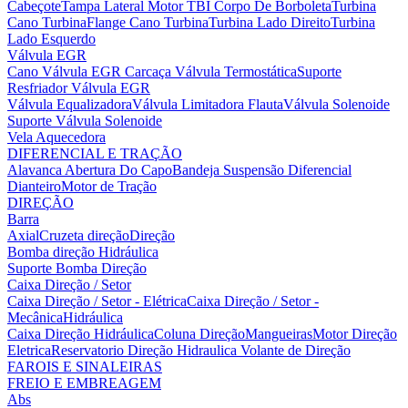
Cabeçote
Tampa Lateral Motor
TBI Corpo De Borboleta
Turbina
Cano Turbina
Flange Cano Turbina
Turbina Lado Direito
Turbina
Lado Esquerdo
Válvula EGR
Cano Válvula EGR
Carcaça Válvula Termostática
Suporte
Resfriador Válvula EGR
Válvula Equalizadora
Válvula Limitadora Flauta
Válvula Solenoide
Suporte Válvula Solenoide
Vela Aquecedora
DIFERENCIAL E TRAÇÃO
Alavanca Abertura Do Capo
Bandeja Suspensão
Diferencial
Dianteiro
Motor de Tração
DIREÇÃO
Barra
Axial
Cruzeta direção
Direção
Bomba direção Hidráulica
Suporte Bomba Direção
Caixa Direção / Setor
Caixa Direção / Setor - Elétrica
Caixa Direção / Setor -
Mecânica
Hidráulica
Caixa Direção Hidráulica
Coluna Direção
Mangueiras
Motor Direção
Eletrica
Reservatorio Direção Hidraulica
Volante de Direção
FAROIS E SINALEIRAS
FREIO E EMBREAGEM
Abs