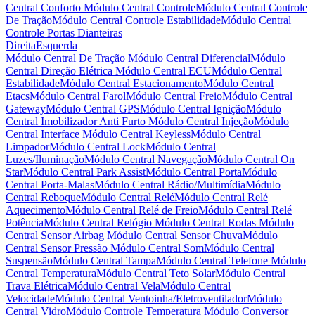
Central Conforto
Módulo Central Controle
Módulo Central Controle
De Tração
Módulo Central Controle Estabilidade
Módulo Central
Controle Portas Dianteiras
Direita
Esquerda
Módulo Central De Tração
Módulo Central Diferencial
Módulo
Central Direção Elétrica
Módulo Central ECU
Módulo Central
Estabilidade
Módulo Central Estacionamento
Módulo Central
Etacs
Módulo Central Farol
Módulo Central Freio
Módulo Central
Gateway
Módulo Central GPS
Módulo Central Ignição
Módulo
Central Imobilizador Anti Furto
Módulo Central Injeção
Módulo
Central Interface
Módulo Central Keyless
Módulo Central
Limpador
Módulo Central Lock
Módulo Central
Luzes/Iluminação
Módulo Central Navegação
Módulo Central On
Star
Módulo Central Park Assist
Módulo Central Porta
Módulo
Central Porta-Malas
Módulo Central Rádio/Multimídia
Módulo
Central Reboque
Módulo Central Relé
Módulo Central Relé
Aquecimento
Módulo Central Relé de Freio
Módulo Central Relé
Potência
Módulo Central Relógio
Módulo Central Rodas
Módulo
Central Sensor Airbag
Módulo Central Sensor Chuva
Módulo
Central Sensor Pressão
Módulo Central Som
Módulo Central
Suspensão
Módulo Central Tampa
Módulo Central Telefone
Módulo
Central Temperatura
Módulo Central Teto Solar
Módulo Central
Trava Elétrica
Módulo Central Vela
Módulo Central
Velocidade
Módulo Central Ventoinha/Eletroventilador
Módulo
Central Vidro
Módulo Controle Temperatura
Módulo Conversor