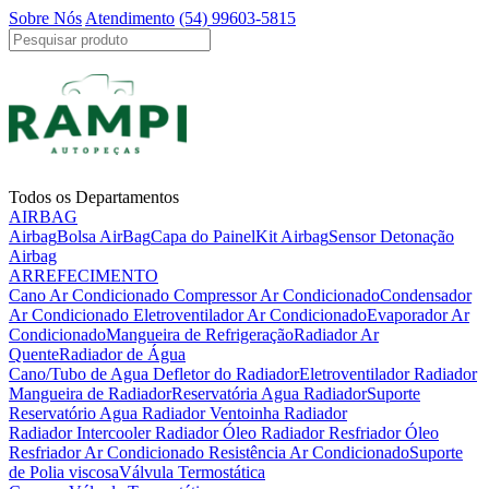
Sobre Nós
Atendimento
(54) 99603-5815
Todos os Departamentos
AIRBAG
Airbag
Bolsa AirBag
Capa do Painel
Kit Airbag
Sensor Detonação
Airbag
ARREFECIMENTO
Cano Ar Condicionado
Compressor Ar Condicionado
Condensador
Ar Condicionado
Eletroventilador Ar Condicionado
Evaporador Ar
Condicionado
Mangueira de Refrigeração
Radiador Ar
Quente
Radiador de Água
Cano/Tubo de Agua
Defletor do Radiador
Eletroventilador Radiador
Mangueira de Radiador
Reservatória Agua Radiador
Suporte
Reservatório Agua Radiador
Ventoinha Radiador
Radiador Intercooler
Radiador Óleo
Radiador Resfriador Óleo
Resfriador Ar Condicionado
Resistência Ar Condicionado
Suporte
de Polia viscosa
Válvula Termostática