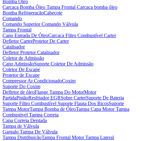
Bomba Óleo
Carcaça Bomba Óleo
Tampa Frontal Carcaça bomba óleo
Bomba Refrigeração
Cabeçote
Comando
Comando Superior
Comando Válvula
Tampa Frontal
Cano Entrada De Óleo
Carcaça Filtro Combustível
Carter
Defletor Carter
Protetor De Carter
Catalisador
Defletor Protetor Catalisador
Coletor de Admissão
Cano Admissão
Suporte Coletor De Admissão
Coletor De Escape
Protetor de Escape
Compressor Ar Condicionado
Coxim
Suporte Do Coxim
Defletor de óleo
Flange Tampa Do Motor
Motor
Partida
Pistão
Resfriador EGR
Sobre Carter
Suporte De Bateria
Suporte Filtro Combustível
Suporte Flauta Dos Bicos
Suporte
Tampa Motor
Tampa Bomba de Óleo
Tampa Capa Motor
Tampa
Combustivel
Tampa Correia
Capa Correia Dentada
Tampa de Válvula
Gargalo Tampa De Válvula
Tampa Distribuição
Tampa Frontal Motor
Tampa Lateral