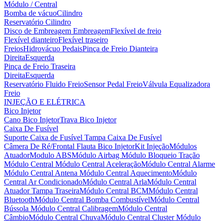
Módulo / Central
Bomba de vácuo
Cilindro
Reservatório Cilindro
Disco de Embreagem
Embreagem
Flexível de freio
Flexível dianteiro
Flexível traseiro
Freios
Hidrovácuo
Pedais
Pinça de Freio Dianteira
Direita
Esquerda
Pinça de Freio Traseira
Direita
Esquerda
Reservatório Fluido Freio
Sensor Pedal Freio
Válvula Equalizadora
Freio
INJEÇÃO E ELÉTRICA
Bico Injetor
Cano Bico Injetor
Trava Bico Injetor
Caixa De Fusível
Suporte Caixa de Fusível
Tampa Caixa De Fusível
Câmera De Ré/Frontal
Flauta Bico Injetor
Kit Injeção
Módulos
Atuador
Modulo ABS
Módulo Airbag
Módulo Bloqueio Tração
Módulo Central
Módulo Central Aceleração
Módulo Central Alarme
Módulo Central Antena
Módulo Central Aquecimento
Módulo
Central Ar Condicionado
Módulo Central Arla
Módulo Central
Atuador Tampa Traseira
Módulo Central BCM
Módulo Central
Bluetooth
Módulo Central Bomba Combustível
Módulo Central
Bússola
Módulo Central Calibragem
Módulo Central
Câmbio
Módulo Central Chuva
Módulo Central Cluster
Módulo