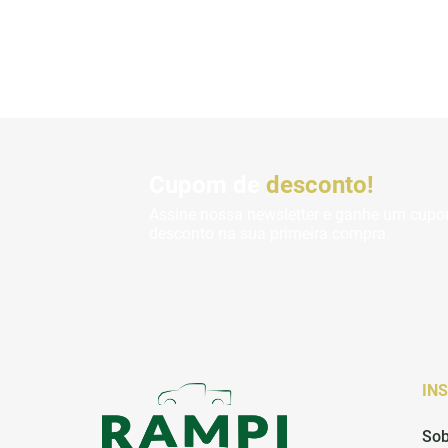
Cupom de
desconto!
Assine nossa newsletter e ganhe um cup
desconto na sua primeira compra.
IN
Sob