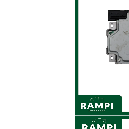
DIRE
FAROI
FREI
INJEÇ
LATA
LIMP
MOTO
OUTR
SUCA
SUSP