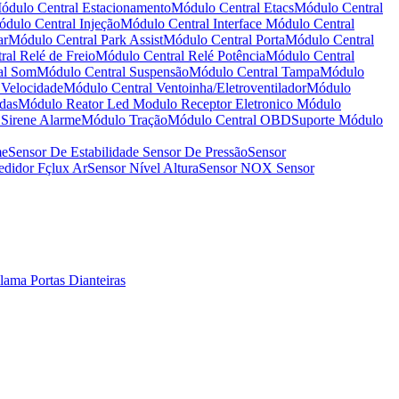
ódulo Central Estacionamento
Módulo Central Etacs
Módulo Central
dulo Central Injeção
Módulo Central Interface
Módulo Central
ar
Módulo Central Park Assist
Módulo Central Porta
Módulo Central
al Relé de Freio
Módulo Central Relé Potência
Módulo Central
al Som
Módulo Central Suspensão
Módulo Central Tampa
Módulo
 Velocidade
Módulo Central Ventoinha/Eletroventilador
Módulo
das
Módulo Reator Led
Modulo Receptor Eletronico
Módulo
Sirene Alarme
Módulo Tração
Módulo Central OBD
Suporte Módulo
me
Sensor De Estabilidade
Sensor De Pressão
Sensor
didor Fçlux Ar
Sensor Nível Altura
Sensor NOX
Sensor
alama
Portas Dianteiras