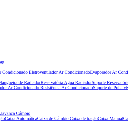
bag
r Condicionado
Eletroventilador Ar Condicionado
Evaporador Ar Cond
Mangueira de Radiador
Reservatória Agua Radiador
Suporte Reservatór
iador Ar Condicionado
Resistência Ar Condicionado
Suporte de Polia vi
Alavanca Câmbio
ção
Caixa Automática
Caixa de Câmbio
Caixa de tração
Caixa Manual
Ca