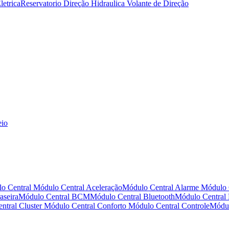
letrica
Reservatorio Direção Hidraulica
Volante de Direção
eio
o Central
Módulo Central Aceleração
Módulo Central Alarme
Módulo 
aseira
Módulo Central BCM
Módulo Central Bluetooth
Módulo Central
ntral Cluster
Módulo Central Conforto
Módulo Central Controle
Módul