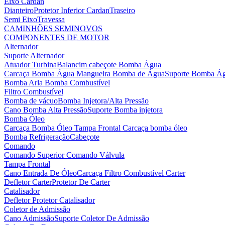
Eixo Cardan
Dianteiro
Protetor Inferior Cardan
Traseiro
Semi Eixo
Travessa
CAMINHÕES SEMINOVOS
COMPONENTES DE MOTOR
Alternador
Suporte Alternador
Atuador Turbina
Balancim cabeçote
Bomba Água
Carcaça Bomba Água
Mangueira Bomba de Água
Suporte Bomba Á
Bomba Arla
Bomba Combustível
Filtro Combustível
Bomba de vácuo
Bomba Injetora/Alta Pressão
Cano Bomba Alta Pressão
Suporte Bomba injetora
Bomba Óleo
Carcaça Bomba Óleo
Tampa Frontal Carcaça bomba óleo
Bomba Refrigeração
Cabeçote
Comando
Comando Superior
Comando Válvula
Tampa Frontal
Cano Entrada De Óleo
Carcaça Filtro Combustível
Carter
Defletor Carter
Protetor De Carter
Catalisador
Defletor Protetor Catalisador
Coletor de Admissão
Cano Admissão
Suporte Coletor De Admissão