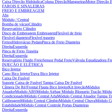
Caixa Direção Hidráulica
Coluna Direção
Mangueiras
Motor Direção E
FAROIS E SINALEIRAS
FREIO E EMBREAGEM
Abs
Módulo / Central
Bomba de vácuo
Cilindro
Reservatório Cilindro
Disco de Embreagem
Embreagem
Flexível de freio
Flexível dianteiro
Flexível traseiro
Freios
Hidrovácuo
Pedais
Pinça de Freio Dianteira
Direita
Esquerda
Pinça de Freio Traseira
Direita
Esquerda
Reservatório Fluido Freio
Sensor Pedal Freio
Válvula Equalizadora Fr
INJEÇÃO E ELÉTRICA
Bico Injetor
Cano Bico Injetor
Trava Bico Injetor
Caixa De Fusível
Suporte Caixa de Fusível
Tampa Caixa De Fusível
Câmera De Ré/Frontal
Flauta Bico Injetor
Kit Injeção
Módulos
Atuador
Modulo ABS
Módulo Airbag
Módulo Bloqueio Tração
Módul
Condicionado
Módulo Central Arla
Módulo Central Atuador Tampa Tr
Calibragem
Módulo Central Câmbio
Módulo Central Chuva
Módulo Ce
Estabilidade
Módulo Central Controle Portas Dianteiras
Direita
Esquerda