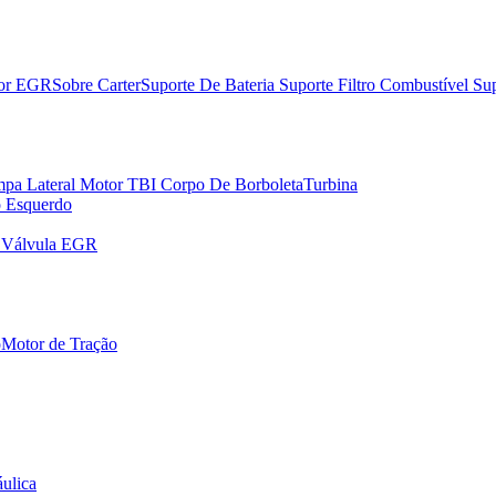
dor EGR
Sobre Carter
Suporte De Bateria
Suporte Filtro Combustível
Sup
pa Lateral Motor
TBI Corpo De Borboleta
Turbina
o Esquerdo
r Válvula EGR
o
Motor de Tração
ulica