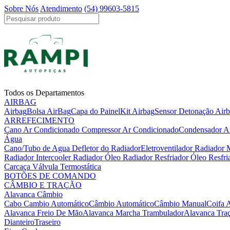
Sobre Nós
Atendimento
(54) 99603-5815
Todos os Departamentos
AIRBAG
Airbag
Bolsa AirBag
Capa do Painel
Kit Airbag
Sensor Detonação Air
ARREFECIMENTO
Cano Ar Condicionado
Compressor Ar Condicionado
Condensador A
Água
Cano/Tubo de Agua
Defletor do Radiador
Eletroventilador Radiador
Radiador Intercooler
Radiador Óleo
Radiador Resfriador Óleo
Resfr
Carcaça Válvula Termostática
BOTÕES DE COMANDO
CÂMBIO E TRAÇÃO
Alavanca Câmbio
Cabo Cambio Automático
Câmbio Automático
Câmbio Manual
Coifa 
Alavanca Freio De Mão
Alavanca Marcha Trambulador
Alavanca Tra
Dianteiro
Traseiro