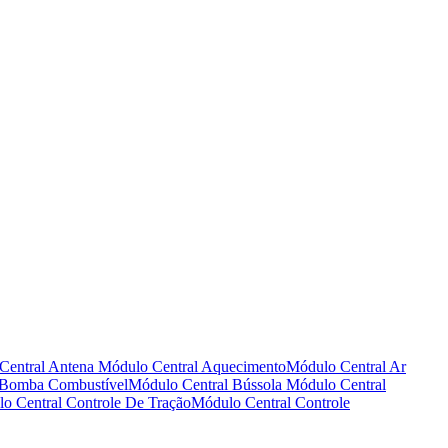
Central Antena
Módulo Central Aquecimento
Módulo Central Ar
 Bomba Combustível
Módulo Central Bússola
Módulo Central
o Central Controle De Tração
Módulo Central Controle