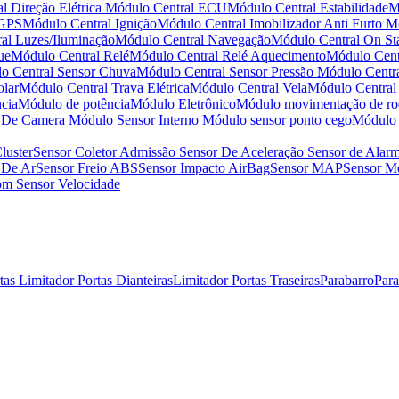
l Direção Elétrica
Módulo Central ECU
Módulo Central Estabilidade
M
 GPS
Módulo Central Ignição
Módulo Central Imobilizador Anti Furto
Mó
al Luzes/Iluminação
Módulo Central Navegação
Módulo Central On St
ue
Módulo Central Relé
Módulo Central Relé Aquecimento
Módulo Centr
o Central Sensor Chuva
Módulo Central Sensor Pressão
Módulo Centr
olar
Módulo Central Trava Elétrica
Módulo Central Vela
Módulo Central
cia
Módulo de potência
Módulo Eletrônico
Módulo movimentação de ro
r De Camera
Módulo Sensor Interno
Módulo sensor ponto cego
Módulo 
luster
Sensor Coletor Admissão
Sensor De Aceleração
Sensor de Alar
 De Ar
Sensor Freio ABS
Sensor Impacto AirBag
Sensor MAP
Sensor Me
som
Sensor Velocidade
rtas
Limitador Portas Dianteiras
Limitador Portas Traseiras
Parabarro
Par