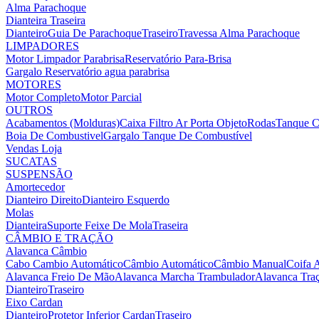
Alma Parachoque
Dianteira
Traseira
Dianteiro
Guia De Parachoque
Traseiro
Travessa Alma Parachoque
LIMPADORES
Motor Limpador Parabrisa
Reservatório Para-Brisa
Gargalo Reservatório agua parabrisa
MOTORES
Motor Completo
Motor Parcial
OUTROS
Acabamentos (Molduras)
Caixa Filtro Ar
Porta Objeto
Rodas
Tanque C
Boia De Combustivel
Gargalo Tanque De Combustível
Vendas Loja
SUCATAS
SUSPENSÃO
Amortecedor
Dianteiro Direito
Dianteiro Esquerdo
Molas
Dianteira
Suporte Feixe De Mola
Traseira
CÂMBIO E TRAÇÃO
Alavanca Câmbio
Cabo Cambio Automático
Câmbio Automático
Câmbio Manual
Coifa 
Alavanca Freio De Mão
Alavanca Marcha Trambulador
Alavanca Tra
Dianteiro
Traseiro
Eixo Cardan
Dianteiro
Protetor Inferior Cardan
Traseiro