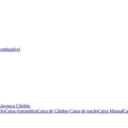
ombustível
Alavanca Câmbio
ção
Caixa Automática
Caixa de Câmbio
Caixa de tração
Caixa Manual
Ca