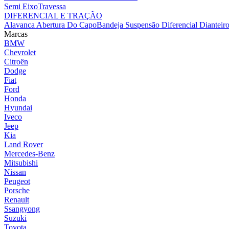
Semi Eixo
Travessa
DIFERENCIAL E TRAÇÃO
Alavanca Abertura Do Capo
Bandeja Suspensão
Diferencial Dianteir
Marcas
BMW
Chevrolet
Citroën
Dodge
Fiat
Ford
Honda
Hyundai
Iveco
Jeep
Kia
Land Rover
Mercedes-Benz
Mitsubishi
Nissan
Peugeot
Porsche
Renault
Ssangyong
Suzuki
Toyota