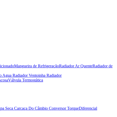
icionado
Mangueira de Refrigeração
Radiador Ar Quente
Radiador de
io Agua Radiador
Ventoinha Radiador
scosa
Válvula Termostática
pa Seca
Carcaça Do Câmbio
Conversor Torque
Diferencial