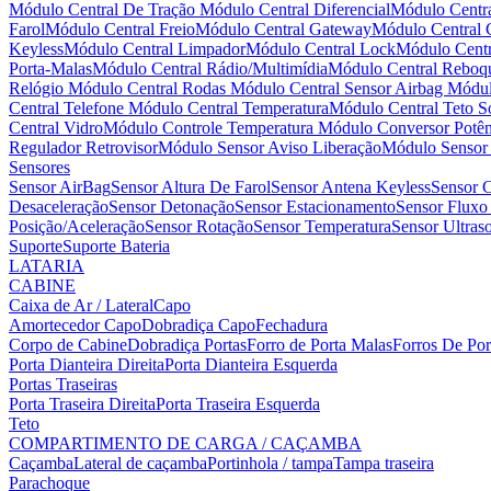
Módulo Central De Tração
Módulo Central Diferencial
Módulo Centra
Farol
Módulo Central Freio
Módulo Central Gateway
Módulo Central
Keyless
Módulo Central Limpador
Módulo Central Lock
Módulo Centr
Porta-Malas
Módulo Central Rádio/Multimídia
Módulo Central Reboq
Relógio
Módulo Central Rodas
Módulo Central Sensor Airbag
Módul
Central Telefone
Módulo Central Temperatura
Módulo Central Teto S
Central Vidro
Módulo Controle Temperatura
Módulo Conversor Potên
Regulador Retrovisor
Módulo Sensor Aviso Liberação
Módulo Senso
Sensores
Sensor AirBag
Sensor Altura De Farol
Sensor Antena Keyless
Sensor C
Desaceleração
Sensor Detonação
Sensor Estacionamento
Sensor Fluxo
Posição/Aceleração
Sensor Rotação
Sensor Temperatura
Sensor Ultra
Suporte
Suporte Bateria
LATARIA
CABINE
Caixa de Ar / Lateral
Capo
Amortecedor Capo
Dobradiça Capo
Fechadura
Corpo de Cabine
Dobradiça Portas
Forro de Porta Malas
Forros De Po
Porta Dianteira Direita
Porta Dianteira Esquerda
Portas Traseiras
Porta Traseira Direita
Porta Traseira Esquerda
Teto
COMPARTIMENTO DE CARGA / CAÇAMBA
Caçamba
Lateral de caçamba
Portinhola / tampa
Tampa traseira
Parachoque