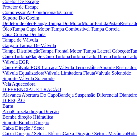
Coletor De Escape
Protetor de Escape
Compressor Ar Condicionado
Coxim
Suporte Do Coxim
Defletor de óleo
Flange Tampa Do Motor
Motor Partida
Pistão
Resfria
Óleo
Tampa Capa Motor
Tampa Combustivel
Tampa Correia
Capa Correia Dentada
Tampa de Válvula
Gargalo Tampa De Válvula
Tampa Distribuição
Tampa Frontal Motor
Tampa Lateral Cabeçote
Tam
Cano Turbina
Flange Cano Turbina
Turbina Lado Direito
Turbina Lad
Válvula EGR
Cano Válvula EGR
Carcaça Válvula Termostática
Suporte Resfriado
Válvula Equalizadora
Válvula Limitadora Flauta
Válvula Solenoide
Suporte Válvula Solenoide
Vela Aquecedora
DIFERENCIAL E TRAÇÃO
Alavanca Abertura Do Capo
Bandeja Suspensão
Diferencial Dianteir
DIREÇÃO
Barra
Axial
Cruzeta direção
Direção
Bomba direção Hidráulica
Suporte Bomba Direção
Caixa Direção / Setor
Caixa Direção / Setor - Elétrica
Caixa Direção / Setor - Mecânica
Hidrá