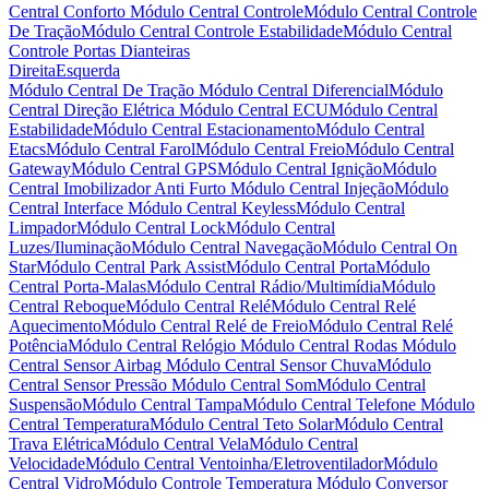
Central Conforto
Módulo Central Controle
Módulo Central Controle
De Tração
Módulo Central Controle Estabilidade
Módulo Central
Controle Portas Dianteiras
Direita
Esquerda
Módulo Central De Tração
Módulo Central Diferencial
Módulo
Central Direção Elétrica
Módulo Central ECU
Módulo Central
Estabilidade
Módulo Central Estacionamento
Módulo Central
Etacs
Módulo Central Farol
Módulo Central Freio
Módulo Central
Gateway
Módulo Central GPS
Módulo Central Ignição
Módulo
Central Imobilizador Anti Furto
Módulo Central Injeção
Módulo
Central Interface
Módulo Central Keyless
Módulo Central
Limpador
Módulo Central Lock
Módulo Central
Luzes/Iluminação
Módulo Central Navegação
Módulo Central On
Star
Módulo Central Park Assist
Módulo Central Porta
Módulo
Central Porta-Malas
Módulo Central Rádio/Multimídia
Módulo
Central Reboque
Módulo Central Relé
Módulo Central Relé
Aquecimento
Módulo Central Relé de Freio
Módulo Central Relé
Potência
Módulo Central Relógio
Módulo Central Rodas
Módulo
Central Sensor Airbag
Módulo Central Sensor Chuva
Módulo
Central Sensor Pressão
Módulo Central Som
Módulo Central
Suspensão
Módulo Central Tampa
Módulo Central Telefone
Módulo
Central Temperatura
Módulo Central Teto Solar
Módulo Central
Trava Elétrica
Módulo Central Vela
Módulo Central
Velocidade
Módulo Central Ventoinha/Eletroventilador
Módulo
Central Vidro
Módulo Controle Temperatura
Módulo Conversor