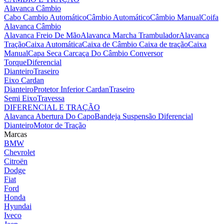
Alavanca Câmbio
Cabo Cambio Automático
Câmbio Automático
Câmbio Manual
Coifa
Alavanca Câmbio
Alavanca Freio De Mão
Alavanca Marcha Trambulador
Alavanca
Tração
Caixa Automática
Caixa de Câmbio
Caixa de tração
Caixa
Manual
Capa Seca
Carcaça Do Câmbio
Conversor
Torque
Diferencial
Dianteiro
Traseiro
Eixo Cardan
Dianteiro
Protetor Inferior Cardan
Traseiro
Semi Eixo
Travessa
DIFERENCIAL E TRAÇÃO
Alavanca Abertura Do Capo
Bandeja Suspensão
Diferencial
Dianteiro
Motor de Tração
Marcas
BMW
Chevrolet
Citroën
Dodge
Fiat
Ford
Honda
Hyundai
Iveco