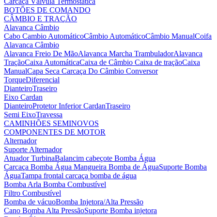
Carcaça Válvula Termostática
BOTÕES DE COMANDO
CÂMBIO E TRAÇÃO
Alavanca Câmbio
Cabo Cambio Automático
Câmbio Automático
Câmbio Manual
Coifa
Alavanca Câmbio
Alavanca Freio De Mão
Alavanca Marcha Trambulador
Alavanca
Tração
Caixa Automática
Caixa de Câmbio
Caixa de tração
Caixa
Manual
Capa Seca
Carcaça Do Câmbio
Conversor
Torque
Diferencial
Dianteiro
Traseiro
Eixo Cardan
Dianteiro
Protetor Inferior Cardan
Traseiro
Semi Eixo
Travessa
CAMINHÕES SEMINOVOS
COMPONENTES DE MOTOR
Alternador
Suporte Alternador
Atuador Turbina
Balancim cabeçote
Bomba Água
Carcaça Bomba Água
Mangueira Bomba de Água
Suporte Bomba
Água
Tampa frontal carcaça bomba de água
Bomba Arla
Bomba Combustível
Filtro Combustível
Bomba de vácuo
Bomba Injetora/Alta Pressão
Cano Bomba Alta Pressão
Suporte Bomba injetora