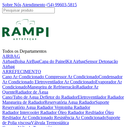
Sobre Nós
Atendimento
(54) 99603-5815
Todos os Departamentos
AIRBAG
Airbag
Bolsa AirBag
Capa do Painel
Kit Airbag
Sensor Detonação
Airbag
ARREFECIMENTO
Cano Ar Condicionado
Compressor Ar Condicionado
Condensador
Ar Condicionado
Eletroventilador Ar Condicionado
Evaporador Ar
Condicionado
Mangueira de Refrigeração
Radiador Ar
Quente
Radiador de Água
Cano/Tubo de Agua
Defletor do Radiador
Eletroventilador Radiador
Mangueira de Radiador
Reservatória Agua Radiador
Suporte
Reservatório Agua Radiador
Ventoinha Radiador
Radiador Intercooler
Radiador Óleo
Radiador Resfriador Óleo
Resfriador Ar Condicionado
Resistência Ar Condicionado
Suporte
de Polia viscosa
Válvula Termostática