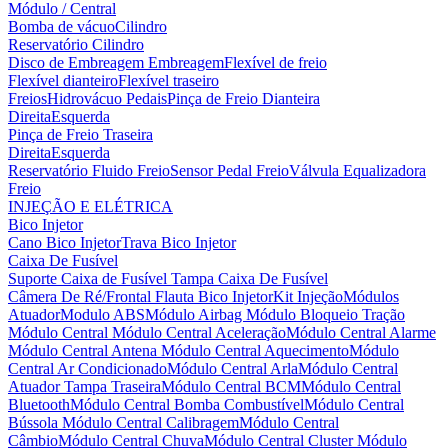
Módulo / Central
Bomba de vácuo
Cilindro
Reservatório Cilindro
Disco de Embreagem
Embreagem
Flexível de freio
Flexível dianteiro
Flexível traseiro
Freios
Hidrovácuo
Pedais
Pinça de Freio Dianteira
Direita
Esquerda
Pinça de Freio Traseira
Direita
Esquerda
Reservatório Fluido Freio
Sensor Pedal Freio
Válvula Equalizadora
Freio
INJEÇÃO E ELÉTRICA
Bico Injetor
Cano Bico Injetor
Trava Bico Injetor
Caixa De Fusível
Suporte Caixa de Fusível
Tampa Caixa De Fusível
Câmera De Ré/Frontal
Flauta Bico Injetor
Kit Injeção
Módulos
Atuador
Modulo ABS
Módulo Airbag
Módulo Bloqueio Tração
Módulo Central
Módulo Central Aceleração
Módulo Central Alarme
Módulo Central Antena
Módulo Central Aquecimento
Módulo
Central Ar Condicionado
Módulo Central Arla
Módulo Central
Atuador Tampa Traseira
Módulo Central BCM
Módulo Central
Bluetooth
Módulo Central Bomba Combustível
Módulo Central
Bússola
Módulo Central Calibragem
Módulo Central
Câmbio
Módulo Central Chuva
Módulo Central Cluster
Módulo