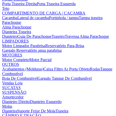
Porta Traseira Direita
Porta Traseira Esquerda
Teto
COMPARTIMENTO DE CARGA / CAÇAMBA
Caçamba
Lateral de caçamba
Portinhola / tampa
Tampa traseira
Parachoque
Alma Parachoque
Dianteira
Traseira
Dianteiro
Guia De Parachoque
Traseiro
Travessa Alma Parachoque
LIMPADORES
Motor Limpador Parabrisa
Reservatório Para-Brisa
Gargalo Reservatório agua parabrisa
MOTORES
Motor Completo
Motor Parcial
OUTROS
Acabamentos (Molduras)
Caixa Filtro Ar
Porta Objeto
Rodas
Tanque
Combustível
Boia De Combustivel
Gargalo Tanque De Combustível
Vendas Loja
SUCATAS
SUSPENSÃO
Amortecedor
Dianteiro Direito
Dianteiro Esquerdo
Molas
Dianteira
Suporte Feixe De Mola
Traseira
CÂMBIO E TRAÇÃO