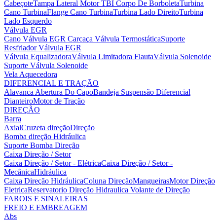
Cabeçote
Tampa Lateral Motor
TBI Corpo De Borboleta
Turbina
Cano Turbina
Flange Cano Turbina
Turbina Lado Direito
Turbina
Lado Esquerdo
Válvula EGR
Cano Válvula EGR
Carcaça Válvula Termostática
Suporte
Resfriador Válvula EGR
Válvula Equalizadora
Válvula Limitadora Flauta
Válvula Solenoide
Suporte Válvula Solenoide
Vela Aquecedora
DIFERENCIAL E TRAÇÃO
Alavanca Abertura Do Capo
Bandeja Suspensão
Diferencial
Dianteiro
Motor de Tração
DIREÇÃO
Barra
Axial
Cruzeta direção
Direção
Bomba direção Hidráulica
Suporte Bomba Direção
Caixa Direção / Setor
Caixa Direção / Setor - Elétrica
Caixa Direção / Setor -
Mecânica
Hidráulica
Caixa Direção Hidráulica
Coluna Direção
Mangueiras
Motor Direção
Eletrica
Reservatorio Direção Hidraulica
Volante de Direção
FAROIS E SINALEIRAS
FREIO E EMBREAGEM
Abs