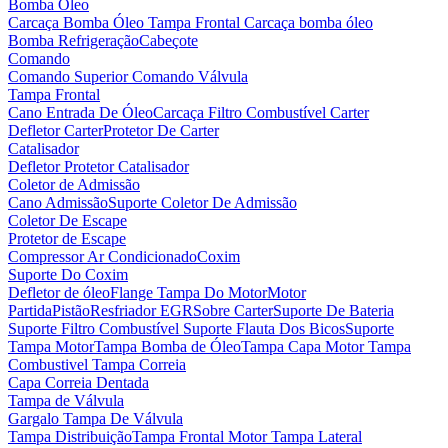
Bomba Óleo
Carcaça Bomba Óleo
Tampa Frontal Carcaça bomba óleo
Bomba Refrigeração
Cabeçote
Comando
Comando Superior
Comando Válvula
Tampa Frontal
Cano Entrada De Óleo
Carcaça Filtro Combustível
Carter
Defletor Carter
Protetor De Carter
Catalisador
Defletor Protetor Catalisador
Coletor de Admissão
Cano Admissão
Suporte Coletor De Admissão
Coletor De Escape
Protetor de Escape
Compressor Ar Condicionado
Coxim
Suporte Do Coxim
Defletor de óleo
Flange Tampa Do Motor
Motor
Partida
Pistão
Resfriador EGR
Sobre Carter
Suporte De Bateria
Suporte Filtro Combustível
Suporte Flauta Dos Bicos
Suporte
Tampa Motor
Tampa Bomba de Óleo
Tampa Capa Motor
Tampa
Combustivel
Tampa Correia
Capa Correia Dentada
Tampa de Válvula
Gargalo Tampa De Válvula
Tampa Distribuição
Tampa Frontal Motor
Tampa Lateral