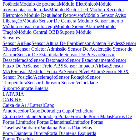
Potência
Módulo de potência
Módulo Eletrônico
Módulo
movimentação de rodas
Módulo Reator Led
Modulo Receptor
Eletronico
Módulo Regulador Retrovisor
Módulo Sensor Aviso
Liberação
Módulo Sensor De Camera
Módulo Sensor Interno
Módulo sensor ponto cego
Módulo Sirene Alarme
Módulo
Tração
Módulo Central OBD
Suporte Módulo
Sensores
Sensor AirBag
Sensor Altura De Farol
Sensor Antena Keyless
Sensor
Cluster
Sensor Coletor Admissão
Sensor De Aceleração
Sensor de
Alarme
Sensor De Estabilidade
Sensor De Pressão
Sensor
Desaceleração
Sensor Detonação
Sensor Estacionamento
Sensor
Fluxo De Ar
Sensor Freio ABS
Sensor Impacto AirBag
Sensor
MAP
Sensor Medidor Fçlux Ar
Sensor Nível Altura
Sensor NOX
Sensor Posição/Aceleração
Sensor Rotação
Sensor
Temperatura
Sensor Ultrasom
Sensor Velocidade
Suporte
Suporte Bateria
LATARIA
CABINE
Caixa de Ar / Lateral
Capo
Amortecedor Capo
Dobradiça Capo
Fechadura
Corpo de Cabine
Dobradiça Portas
Forro de Porta Malas
Forros De
Portas
Limitador Portas Dianteiras
Limitador Portas
Traseiras
Parabarro
Paralama
Portas Dianteiras
Porta Dianteira Direita
Porta Dianteira Esquerda
Portas Traseiras